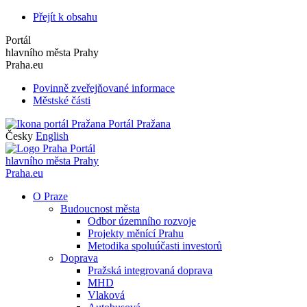
Přejít k obsahu
Portál
hlavního města Prahy
Praha.eu
Povinně zveřejňované informace
Městské části
Portál Pražana
Česky
English
Portál
hlavního města Prahy
Praha.eu
O Praze
Budoucnost města
Odbor územního rozvoje
Projekty měnící Prahu
Metodika spoluúčasti investorů
Doprava
Pražská integrovaná doprava
MHD
Vlaková