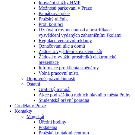
Inovační služby HMP
Možnosti parkování v Praze
Památková péče
Pražský uličník
Proti korupci
Uznávání rovnocennosti a nostrifikace
vysvědčení vydaných zahraničními školami
Regulace venkovní reklamy
Označování ulic a domů
Žádost o vyjádření k existenci sítí
Žádosti o využití prostředků elektronické
prezentace
Informace pro klienta směnárny
Volná pracovní místa
Dopravněsprávní činnosti
Ostatní
Grafický manuál
Akce pod záštitou radních hlavního města Prahy
Studentská právní poradna
Co dělat v Praze
Kontakty
Magistrát
Úřední hodiny
Podatelna
Pražské kontaktní centrum