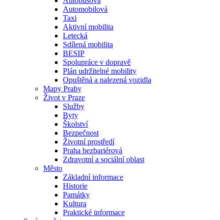
Autobusová
Automobilová
Taxi
Aktivní mobilita
Letecká
Sdílená mobilita
BESIP
Spolupráce v dopravě
Plán udržitelné mobility
Opuštěná a nalezená vozidla
Mapy Prahy
Život v Praze
Služby
Byty
Školství
Bezpečnost
Životní prostředí
Praha bezbariérová
Zdravotní a sociální oblast
Město
Základní informace
Historie
Památky
Kultura
Praktické informace