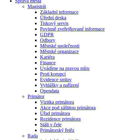
Správa města
Magistrát
Základní informace
Úřední deska
Tiskový servis
Povinně zveřejňované informace
GDPR
Odbory
Městské společnosti
Městské organizace
Kariéra
Finance
Uvádíme na pravou míru
Proti korupci
Evidence smluv
Vyhlášky a nařízení
Opendata
Primátor
Vizitka primátora
Akce pod záštitou primátora
Úřad primátora
Rezidence primátora
Stáli v čele
Primátorský řetěz
Rada