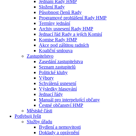
Jednání Rady HMP
Složení Rady
Působnost členů Rady
Programové prohlášení Rady HMP
Termíny jednání
Archiv usnesení Rady HMP
Jednací řád Rady a jejích Komisí
Komise Rady HMP
Akce pod záštitou radních
Koaliční smlouva
Zastupitelstvo
Zasedání zastupitelstva
Seznam zastupitelů
Politické kluby
Výbory
Schválená usnesení
Výsledky hlasování
Jednací řády
Manuál pro interpelující občany
Čestné občanství HMP
Městské části
Potřebuji řešit
Služby úřadu
Bydlení a nemovitosti
Doklady a oprávnění