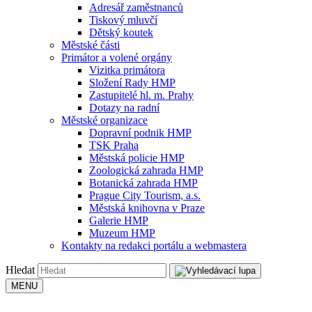
Adresář zaměstnanců
Tiskový mluvčí
Dětský koutek
Městské části
Primátor a volené orgány
Vizitka primátora
Složení Rady HMP
Zastupitelé hl. m. Prahy
Dotazy na radní
Městské organizace
Dopravní podnik HMP
TSK Praha
Městská policie HMP
Zoologická zahrada HMP
Botanická zahrada HMP
Prague City Tourism, a.s.
Městská knihovna v Praze
Galerie HMP
Muzeum HMP
Kontakty na redakci portálu a webmastera
Hledat
MENU