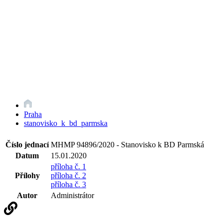
Praha
stanovisko_k_bd_parmska
Číslo jednací
MHMP 94896/2020 - Stanovisko k BD Parmská
Datum
15.01.2020
příloha č. 1
Přílohy
příloha č. 2
příloha č. 3
Autor
Administrátor