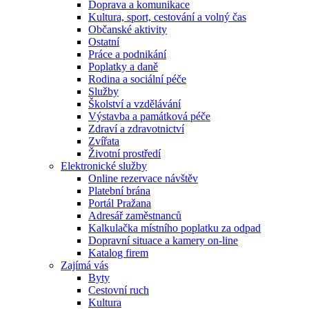
Doprava a komunikace
Kultura, sport, cestování a volný čas
Občanské aktivity
Ostatní
Práce a podnikání
Poplatky a daně
Rodina a sociální péče
Služby
Školství a vzdělávání
Výstavba a památková péče
Zdraví a zdravotnictví
Zvířata
Životní prostředí
Elektronické služby
Online rezervace návštěv
Platební brána
Portál Pražana
Adresář zaměstnanců
Kalkulačka místního poplatku za odpad
Dopravní situace a kamery on-line
Katalog firem
Zajímá vás
Byty
Cestovní ruch
Kultura