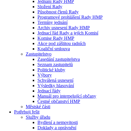
Jednání Rady HMP
Složení Rady
Působnost členů Rady
Programové prohlášení Rady HMP
Termíny jednání
Archiv usnesení Rady HMP
Jednací řád Rady a jejích Komisí
Komise Rady HMP
Akce pod záštitou radních
Koaliční smlouva
Zastupitelstvo
Zasedání zastupitelstva
Seznam zastupitelů
Politické kluby
Výbory
Schválená usnesení
Výsledky hlasování
Jednací řády
Manuál pro interpelující občany
Čestné občanství HMP
Městské části
Potřebuji řešit
Služby úřadu
Bydlení a nemovitosti
Doklady a oprávnění