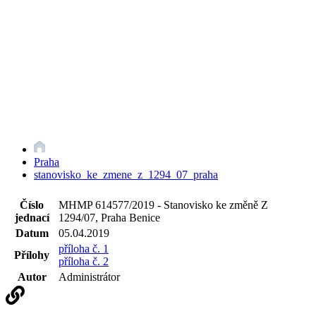
Praha
stanovisko_ke_zmene_z_1294_07_praha
Číslo
MHMP 614577/2019 - Stanovisko ke změně Z
jednací
1294/07, Praha Benice
Datum
05.04.2019
příloha č. 1
Přílohy
příloha č. 2
Autor
Administrátor