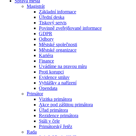
Správa města
Magistrát
Základní informace
Úřední deska
Tiskový servis
Povinně zveřejňované informace
GDPR
Odbory
Městské společnosti
Městské organizace
Kariéra
Finance
Uvádíme na pravou míru
Proti korupci
Evidence smluv
Vyhlášky a nařízení
Opendata
Primátor
Vizitka primátora
Akce pod záštitou primátora
Úřad primátora
Rezidence primátora
Stáli v čele
Primátorský řetěz
Rada