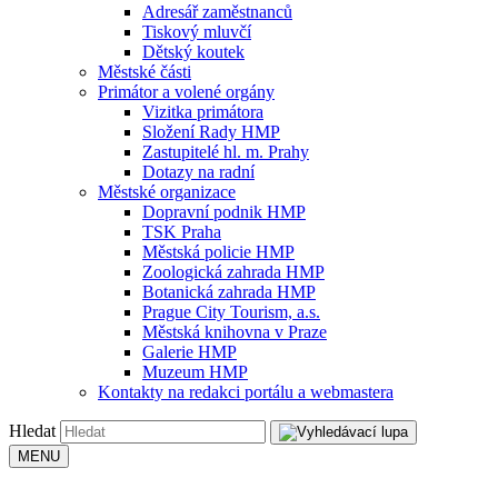
Adresář zaměstnanců
Tiskový mluvčí
Dětský koutek
Městské části
Primátor a volené orgány
Vizitka primátora
Složení Rady HMP
Zastupitelé hl. m. Prahy
Dotazy na radní
Městské organizace
Dopravní podnik HMP
TSK Praha
Městská policie HMP
Zoologická zahrada HMP
Botanická zahrada HMP
Prague City Tourism, a.s.
Městská knihovna v Praze
Galerie HMP
Muzeum HMP
Kontakty na redakci portálu a webmastera
Hledat
MENU