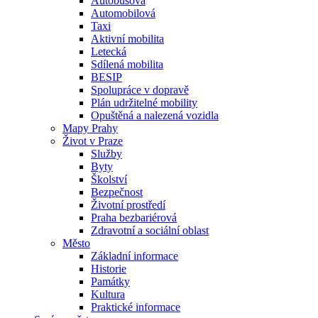
Autobusová
Automobilová
Taxi
Aktivní mobilita
Letecká
Sdílená mobilita
BESIP
Spolupráce v dopravě
Plán udržitelné mobility
Opuštěná a nalezená vozidla
Mapy Prahy
Život v Praze
Služby
Byty
Školství
Bezpečnost
Životní prostředí
Praha bezbariérová
Zdravotní a sociální oblast
Město
Základní informace
Historie
Památky
Kultura
Praktické informace