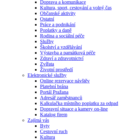
Doprava a komunikace
Kultura, sport, cestování a volný čas
Občanské aktivity
Ostatní
Práce a podnikání
Poplatky a daně
Rodina a sociální péče
Služby
Školství a vzdělávání
Výstavba a památková péče
Zdraví a zdravotnictví
Zvířata
Životní prostředí
Elektronické služby
Online rezervace návštěv
Platební brána
Portál Pražana
Adresář zaměstnanců
Kalkulačka místního poplatku za odpad
Dopravní situace a kamery on-line
Katalog firem
Zajímá vás
Byty
Cestovní ruch
Kultura