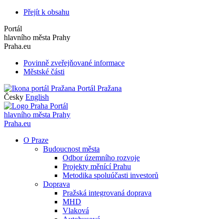
Přejít k obsahu
Portál
hlavního města Prahy
Praha.eu
Povinně zveřejňované informace
Městské části
Portál Pražana
Česky
English
Portál
hlavního města Prahy
Praha.eu
O Praze
Budoucnost města
Odbor územního rozvoje
Projekty měnící Prahu
Metodika spoluúčasti investorů
Doprava
Pražská integrovaná doprava
MHD
Vlaková