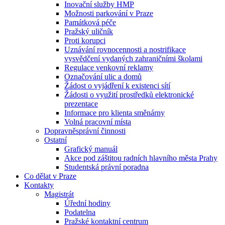
Inovační služby HMP
Možnosti parkování v Praze
Památková péče
Pražský uličník
Proti korupci
Uznávání rovnocennosti a nostrifikace
vysvědčení vydaných zahraničními školami
Regulace venkovní reklamy
Označování ulic a domů
Žádost o vyjádření k existenci sítí
Žádosti o využití prostředků elektronické
prezentace
Informace pro klienta směnárny
Volná pracovní místa
Dopravněsprávní činnosti
Ostatní
Grafický manuál
Akce pod záštitou radních hlavního města Prahy
Studentská právní poradna
Co dělat v Praze
Kontakty
Magistrát
Úřední hodiny
Podatelna
Pražské kontaktní centrum