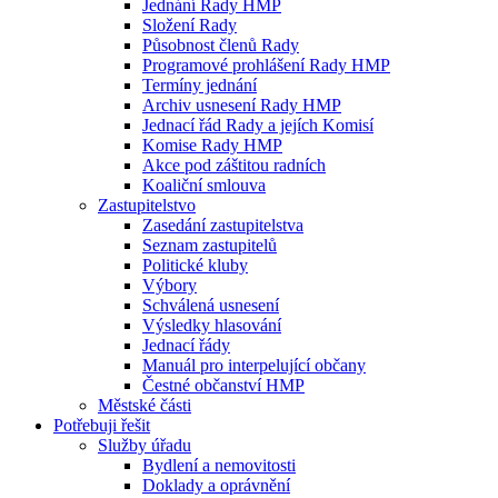
Jednání Rady HMP
Složení Rady
Působnost členů Rady
Programové prohlášení Rady HMP
Termíny jednání
Archiv usnesení Rady HMP
Jednací řád Rady a jejích Komisí
Komise Rady HMP
Akce pod záštitou radních
Koaliční smlouva
Zastupitelstvo
Zasedání zastupitelstva
Seznam zastupitelů
Politické kluby
Výbory
Schválená usnesení
Výsledky hlasování
Jednací řády
Manuál pro interpelující občany
Čestné občanství HMP
Městské části
Potřebuji řešit
Služby úřadu
Bydlení a nemovitosti
Doklady a oprávnění