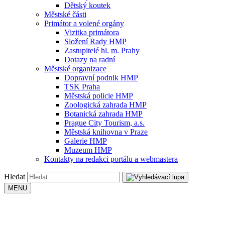
Dětský koutek
Městské části
Primátor a volené orgány
Vizitka primátora
Složení Rady HMP
Zastupitelé hl. m. Prahy
Dotazy na radní
Městské organizace
Dopravní podnik HMP
TSK Praha
Městská policie HMP
Zoologická zahrada HMP
Botanická zahrada HMP
Prague City Tourism, a.s.
Městská knihovna v Praze
Galerie HMP
Muzeum HMP
Kontakty na redakci portálu a webmastera
Hledat
MENU