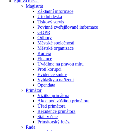
Správa města
Magistrát
Základní informace
Úřední deska
Tiskový servis
Povinně zveřejňované informace
GDPR
Odbory
Městské společnosti
Městské organizace
Kariéra
Finance
Uvádíme na pravou míru
Proti korupci
Evidence smluv
Vyhlášky a nařízení
Opendata
Primátor
Vizitka primátora
Akce pod záštitou primátora
Úřad primátora
Rezidence primátora
Stáli v čele
Primátorský řetěz
Rada