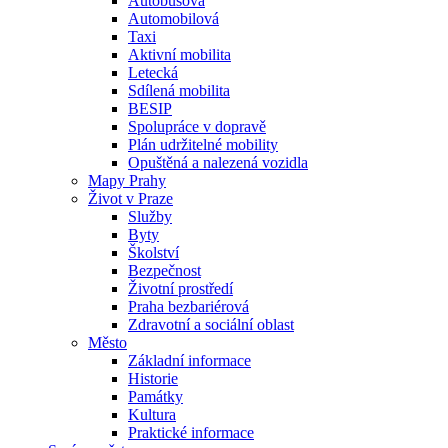
Autobusová
Automobilová
Taxi
Aktivní mobilita
Letecká
Sdílená mobilita
BESIP
Spolupráce v dopravě
Plán udržitelné mobility
Opuštěná a nalezená vozidla
Mapy Prahy
Život v Praze
Služby
Byty
Školství
Bezpečnost
Životní prostředí
Praha bezbariérová
Zdravotní a sociální oblast
Město
Základní informace
Historie
Památky
Kultura
Praktické informace