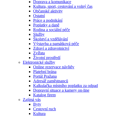
Doprava a komunikace
Kultura, sport, cestování a volný čas
Občanské aktivity
Ostatní
Práce a podnikání
Poplatky a daně
Rodina a sociální péče
Služby
Školství a vzdělávání
Výstavba a památková péče
Zdraví a zdravotnictví
Zvířata
Životní prostředí
Elektronické služby
Online rezervace návštěv
Platební brána
Portál Pražana
Adresář zaměstnanců
Kalkulačka místního poplatku za odpad
Dopravní situace a kamery on-line
Katalog firem
Zajímá vás
Byty
Cestovní ruch
Kultura