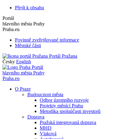
Přejít k obsahu
Portál
hlavního města Prahy
Praha.eu
Povinně zveřejňované informace
Městské části
Portál Pražana
Česky
English
Portál
hlavního města Prahy
Praha.eu
O Praze
Budoucnost města
Odbor územního rozvoje
Projekty měnící Prahu
Metodika spoluúčasti investorů
Doprava
Pražská integrovaná doprava
MHD
Vlaková