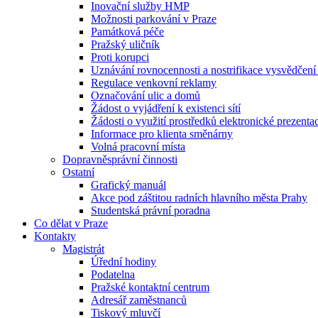
Inovační služby HMP
Možnosti parkování v Praze
Památková péče
Pražský uličník
Proti korupci
Uznávání rovnocennosti a nostrifikace vysvědčen
Regulace venkovní reklamy
Označování ulic a domů
Žádost o vyjádření k existenci sítí
Žádosti o využití prostředků elektronické prezenta
Informace pro klienta směnárny
Volná pracovní místa
Dopravněsprávní činnosti
Ostatní
Grafický manuál
Akce pod záštitou radních hlavního města Prahy
Studentská právní poradna
Co dělat v Praze
Kontakty
Magistrát
Úřední hodiny
Podatelna
Pražské kontaktní centrum
Adresář zaměstnanců
Tiskový mluvčí