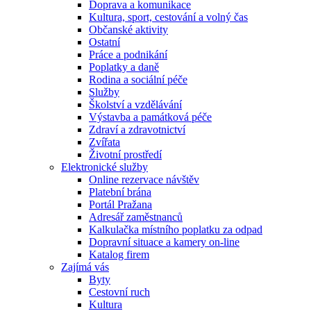
Doprava a komunikace
Kultura, sport, cestování a volný čas
Občanské aktivity
Ostatní
Práce a podnikání
Poplatky a daně
Rodina a sociální péče
Služby
Školství a vzdělávání
Výstavba a památková péče
Zdraví a zdravotnictví
Zvířata
Životní prostředí
Elektronické služby
Online rezervace návštěv
Platební brána
Portál Pražana
Adresář zaměstnanců
Kalkulačka místního poplatku za odpad
Dopravní situace a kamery on-line
Katalog firem
Zajímá vás
Byty
Cestovní ruch
Kultura