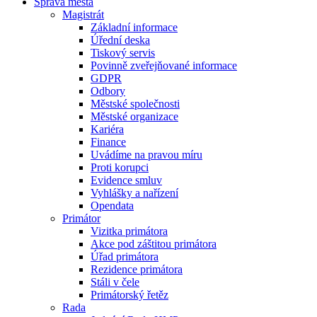
Správa města
Magistrát
Základní informace
Úřední deska
Tiskový servis
Povinně zveřejňované informace
GDPR
Odbory
Městské společnosti
Městské organizace
Kariéra
Finance
Uvádíme na pravou míru
Proti korupci
Evidence smluv
Vyhlášky a nařízení
Opendata
Primátor
Vizitka primátora
Akce pod záštitou primátora
Úřad primátora
Rezidence primátora
Stáli v čele
Primátorský řetěz
Rada