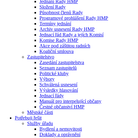
Jednání Rady HMP
Složení Rady
Působnost členů Rady
Programové prohlášení Rady HMP
Termíny jednání
Archiv usnesení Rady HMP
Jednací řád Rady a jejích Komisí
Komise Rady HMP
Akce pod záštitou radních
Koaliční smlouva
Zastupitelstvo
Zasedání zastupitelstva
Seznam zastupitelů
Politické kluby
Výbory
Schválená usnesení
Výsledky hlasování
Jednací řády
Manuál pro interpelující občany
Čestné občanství HMP
Městské části
Potřebuji řešit
Služby úřadu
Bydlení a nemovitosti
Doklady a oprávnění