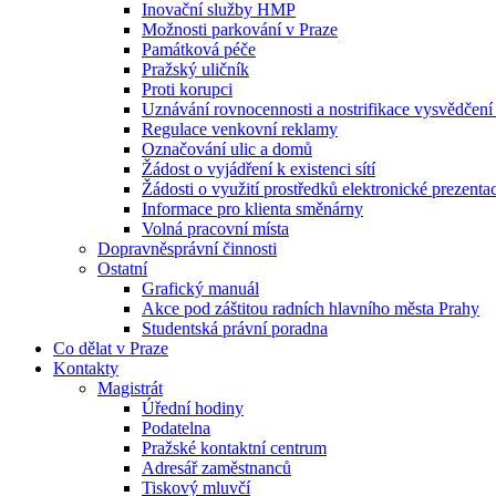
Inovační služby HMP
Možnosti parkování v Praze
Památková péče
Pražský uličník
Proti korupci
Uznávání rovnocennosti a nostrifikace vysvědčen
Regulace venkovní reklamy
Označování ulic a domů
Žádost o vyjádření k existenci sítí
Žádosti o využití prostředků elektronické prezenta
Informace pro klienta směnárny
Volná pracovní místa
Dopravněsprávní činnosti
Ostatní
Grafický manuál
Akce pod záštitou radních hlavního města Prahy
Studentská právní poradna
Co dělat v Praze
Kontakty
Magistrát
Úřední hodiny
Podatelna
Pražské kontaktní centrum
Adresář zaměstnanců
Tiskový mluvčí