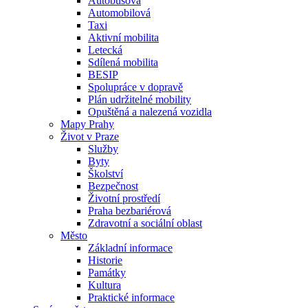
Autobusová
Automobilová
Taxi
Aktivní mobilita
Letecká
Sdílená mobilita
BESIP
Spolupráce v dopravě
Plán udržitelné mobility
Opuštěná a nalezená vozidla
Mapy Prahy
Život v Praze
Služby
Byty
Školství
Bezpečnost
Životní prostředí
Praha bezbariérová
Zdravotní a sociální oblast
Město
Základní informace
Historie
Památky
Kultura
Praktické informace