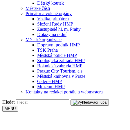
Dětský koutek
Městské části
Primátor a volené orgány
Vizitka primátora
Složení Rady HMP
Zastupitelé hl. m. Prahy
Dotazy na radní
Městské organizace
Dopravní podnik HMP
TSK Praha
Městská policie HMP
Zoologická zahrada HMP
Botanická zahrada HMP
Prague City Tourism, a.s.
Městská knihovna v Praze
Galerie HMP
Muzeum HMP
Kontakty na redakci portálu a webmastera
Hledat
MENU