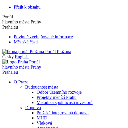
Přejít k obsahu
Portál
hlavního města Prahy
Praha.eu
Povinně zveřejňované informace
Městské části
Portál Pražana
Česky
English
Portál
hlavního města Prahy
Praha.eu
O Praze
Budoucnost města
Odbor územního rozvoje
Projekty měnící Prahu
Metodika spoluúčasti investorů
Doprava
Pražská integrovaná doprava
MHD
Vlaková