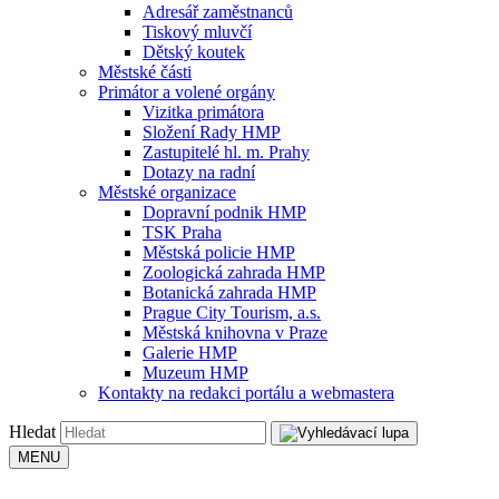
Adresář zaměstnanců
Tiskový mluvčí
Dětský koutek
Městské části
Primátor a volené orgány
Vizitka primátora
Složení Rady HMP
Zastupitelé hl. m. Prahy
Dotazy na radní
Městské organizace
Dopravní podnik HMP
TSK Praha
Městská policie HMP
Zoologická zahrada HMP
Botanická zahrada HMP
Prague City Tourism, a.s.
Městská knihovna v Praze
Galerie HMP
Muzeum HMP
Kontakty na redakci portálu a webmastera
Hledat
MENU