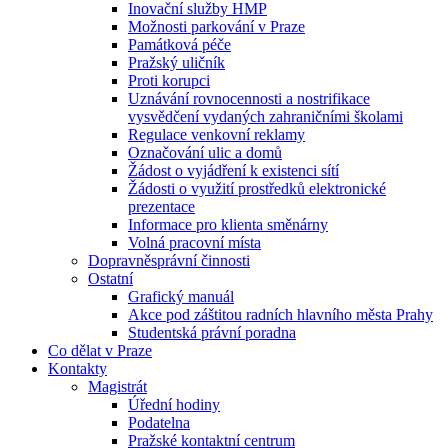
Inovační služby HMP
Možnosti parkování v Praze
Památková péče
Pražský uličník
Proti korupci
Uznávání rovnocennosti a nostrifikace
vysvědčení vydaných zahraničními školami
Regulace venkovní reklamy
Označování ulic a domů
Žádost o vyjádření k existenci sítí
Žádosti o využití prostředků elektronické
prezentace
Informace pro klienta směnárny
Volná pracovní místa
Dopravněsprávní činnosti
Ostatní
Grafický manuál
Akce pod záštitou radních hlavního města Prahy
Studentská právní poradna
Co dělat v Praze
Kontakty
Magistrát
Úřední hodiny
Podatelna
Pražské kontaktní centrum