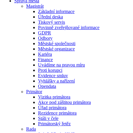
Správa města
Magistrát
Základní informace
Úřední deska
Tiskový servis
Povinně zveřejňované informace
GDPR
Odbory
Městské společnosti
Městské organizace
Kariéra
Finance
Uvádíme na pravou míru
Proti korupci
Evidence smluv
Vyhlášky a nařízení
Opendata
Primátor
Vizitka primátora
Akce pod záštitou primátora
Úřad primátora
Rezidence primátora
Stáli v čele
Primátorský řetěz
Rada