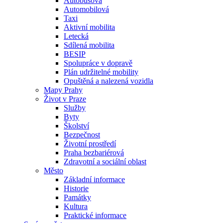
Autobusová
Automobilová
Taxi
Aktivní mobilita
Letecká
Sdílená mobilita
BESIP
Spolupráce v dopravě
Plán udržitelné mobility
Opuštěná a nalezená vozidla
Mapy Prahy
Život v Praze
Služby
Byty
Školství
Bezpečnost
Životní prostředí
Praha bezbariérová
Zdravotní a sociální oblast
Město
Základní informace
Historie
Památky
Kultura
Praktické informace