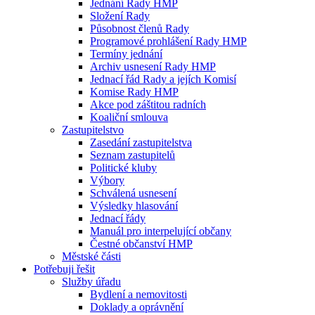
Jednání Rady HMP
Složení Rady
Působnost členů Rady
Programové prohlášení Rady HMP
Termíny jednání
Archiv usnesení Rady HMP
Jednací řád Rady a jejích Komisí
Komise Rady HMP
Akce pod záštitou radních
Koaliční smlouva
Zastupitelstvo
Zasedání zastupitelstva
Seznam zastupitelů
Politické kluby
Výbory
Schválená usnesení
Výsledky hlasování
Jednací řády
Manuál pro interpelující občany
Čestné občanství HMP
Městské části
Potřebuji řešit
Služby úřadu
Bydlení a nemovitosti
Doklady a oprávnění