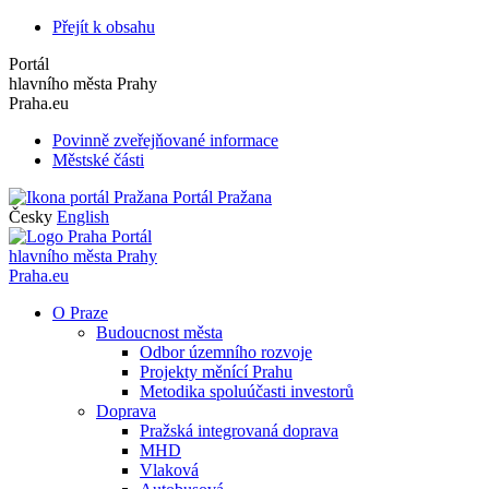
Přejít k obsahu
Portál
hlavního města Prahy
Praha.eu
Povinně zveřejňované informace
Městské části
Portál Pražana
Česky
English
Portál
hlavního města Prahy
Praha.eu
O Praze
Budoucnost města
Odbor územního rozvoje
Projekty měnící Prahu
Metodika spoluúčasti investorů
Doprava
Pražská integrovaná doprava
MHD
Vlaková