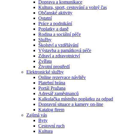
Doprava a komunikace
Kultura, sport, cestování a volný čas
Občanské aktivity
Ostatní
Práce a podnikání
Poplatky a daně
Rodina a sociální péče
Služby
Školství a vzdělávání
Výstavba a památková péče
Zdraví a zdravotnictví
Zvířata
Životní prostředí
Elektronické služby
Online rezervace návštěv
Platební brána
Portál Pražana
Adresář zaměstnanců
Kalkulačka místního poplatku za odpad
Dopravní situace a kamery on-line
Katalog firem
Zajímá vás
Byty
Cestovní ruch
Kultura