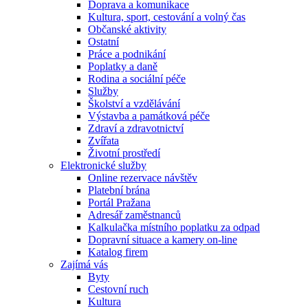
Doprava a komunikace
Kultura, sport, cestování a volný čas
Občanské aktivity
Ostatní
Práce a podnikání
Poplatky a daně
Rodina a sociální péče
Služby
Školství a vzdělávání
Výstavba a památková péče
Zdraví a zdravotnictví
Zvířata
Životní prostředí
Elektronické služby
Online rezervace návštěv
Platební brána
Portál Pražana
Adresář zaměstnanců
Kalkulačka místního poplatku za odpad
Dopravní situace a kamery on-line
Katalog firem
Zajímá vás
Byty
Cestovní ruch
Kultura