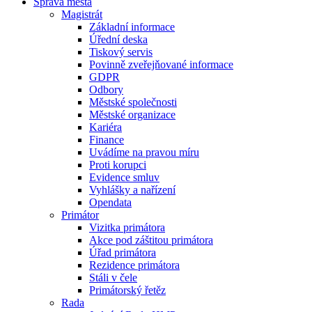
Správa města
Magistrát
Základní informace
Úřední deska
Tiskový servis
Povinně zveřejňované informace
GDPR
Odbory
Městské společnosti
Městské organizace
Kariéra
Finance
Uvádíme na pravou míru
Proti korupci
Evidence smluv
Vyhlášky a nařízení
Opendata
Primátor
Vizitka primátora
Akce pod záštitou primátora
Úřad primátora
Rezidence primátora
Stáli v čele
Primátorský řetěz
Rada