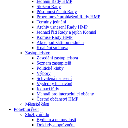
Jednání Rady HMP
Složení Rady
Působnost členů Rady
Programové prohlášení Rady HMP
Termíny jednání
Archiv usnesení Rady HMP
Jednací řád Rady a jejích Komisí
Komise Rady HMP
Akce pod záštitou radních
Koaliční smlouva
Zastupitelstvo
Zasedání zastupitelstva
Seznam zastupitelů
Politické kluby
Výbory
Schválená usnesení
Výsledky hlasování
Jednací řády
Manuál pro interpelující občany
Čestné občanství HMP
Městské části
Potřebuji řešit
Služby úřadu
Bydlení a nemovitosti
Doklady a oprávnění