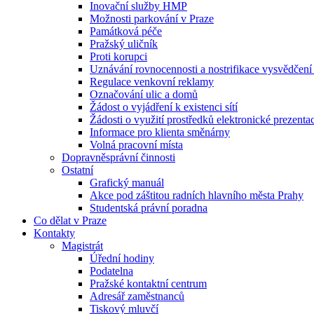
Inovační služby HMP
Možnosti parkování v Praze
Památková péče
Pražský uličník
Proti korupci
Uznávání rovnocennosti a nostrifikace vysvědčen
Regulace venkovní reklamy
Označování ulic a domů
Žádost o vyjádření k existenci sítí
Žádosti o využití prostředků elektronické prezenta
Informace pro klienta směnárny
Volná pracovní místa
Dopravněsprávní činnosti
Ostatní
Grafický manuál
Akce pod záštitou radních hlavního města Prahy
Studentská právní poradna
Co dělat v Praze
Kontakty
Magistrát
Úřední hodiny
Podatelna
Pražské kontaktní centrum
Adresář zaměstnanců
Tiskový mluvčí