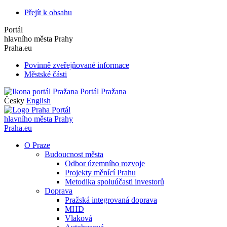
Přejít k obsahu
Portál
hlavního města Prahy
Praha.eu
Povinně zveřejňované informace
Městské části
Portál Pražana
Česky
English
Portál
hlavního města Prahy
Praha.eu
O Praze
Budoucnost města
Odbor územního rozvoje
Projekty měnící Prahu
Metodika spoluúčasti investorů
Doprava
Pražská integrovaná doprava
MHD
Vlaková