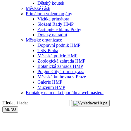
Dětský koutek
Městské části
Primátor a volené orgány
Vizitka primátora
Složení Rady HMP
Zastupitelé hl. m. Prahy
Dotazy na radní
Městské organizace
Dopravní podnik HMP
TSK Praha
Městská policie HMP
Zoologická zahrada HMP
Botanická zahrada HMP
Prague City Tourism, a.s.
Městská knihovna v Praze
Galerie HMP
Muzeum HMP
Kontakty na redakci portálu a webmastera
Hledat
MENU