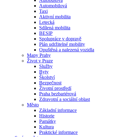
Autobusová
Automobilová
Taxi
Aktivní mobilita
Letecká
Sdílená mobilita
BESIP
Spolupráce v dopravě
Plán udržitelné mobility
Opuštěná a nalezená vozidla
Mapy Prahy
Život v Praze
Služby
Byty
Školství
Bezpečnost
Životní prostředí
Praha bezbariérová
Zdravotní a sociální oblast
Město
Základní informace
Historie
Památky
Kultura
Praktické informace