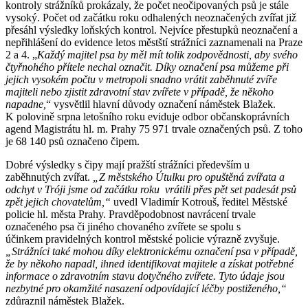
kontroly strážníků prokázaly, že počet neočipovaných psů je stále
vysoký. Počet od začátku roku odhalených neoznačených zvířat již
přesáhl výsledky loňských kontrol. Nejvíce přestupků neoznačení a
nepřihlášení do evidence letos městští strážníci zaznamenali na Praze
2 a 4. „
Každý majitel psa by měl mít tolik zodpovědnosti, aby svého
čtyřnohého přítele nechal označit. Díky označení psa můžeme při
jejich vysokém počtu v metropoli snadno vrátit zaběhnuté zvíře
majiteli nebo zjistit zdravotní stav zvířete v případě, že někoho
napadne,
“ vysvětlil hlavní důvody označení náměstek Blažek.
K polovině srpna letošního roku eviduje odbor občanskoprávních
agend Magistrátu hl. m. Prahy 75 971 trvale označených psů. Z toho
je 68 140 psů označeno čipem.
Dobré výsledky s čipy mají pražští strážníci především u
zaběhnutých zvířat.
„Z městského Útulku pro opuštěná zvířata a
odchyt v Tróji jsme od začátku roku vrátili přes pět set padesát psů
zpět jejich chovatelům,“
uvedl Vladimír Kotrouš, ředitel Městské
policie hl. města Prahy. Pravděpodobnost navrácení trvale
označeného psa či jiného chovaného zvířete se spolu s
účinkem pravidelných kontrol městské policie výrazně zvyšuje.
„Strážníci také mohou díky elektronickému označení psa v případě,
že by někoho napadl, ihned identifikovat majitele a získat potřebné
informace o zdravotním stavu dotyčného zvířete. Tyto údaje jsou
nezbytné pro okamžité nasazení odpovídající léčby postiženého,“
zdůraznil náměstek Blažek.