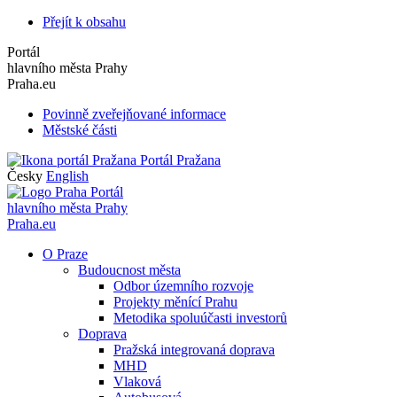
Přejít k obsahu
Portál
hlavního města Prahy
Praha.eu
Povinně zveřejňované informace
Městské části
Portál Pražana
Česky
English
Portál
hlavního města Prahy
Praha.eu
O Praze
Budoucnost města
Odbor územního rozvoje
Projekty měnící Prahu
Metodika spoluúčasti investorů
Doprava
Pražská integrovaná doprava
MHD
Vlaková