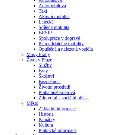
Autobusová
Automobilová
Taxi
Aktivní mobilita
Letecká
Sdílená mobilita
BESIP
Spolupráce v dopravě
Plán udržitelné mobility
Opuštěná a nalezená vozidla
Mapy Prahy
Život v Praze
Služby
Byty
Školství
Bezpečnost
Životní prostředí
Praha bezbariérová
Zdravotní a sociální oblast
Město
Základní informace
Historie
Památky
Kultura
Praktické informace