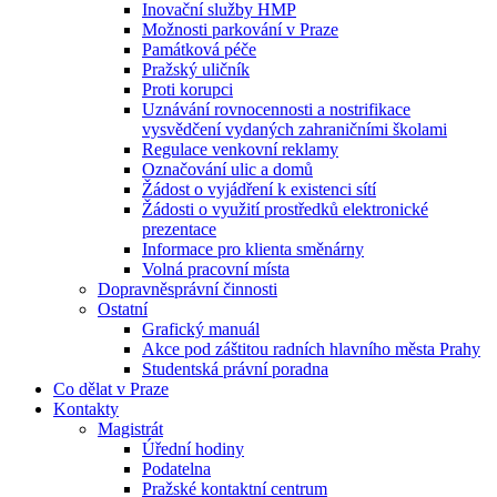
Inovační služby HMP
Možnosti parkování v Praze
Památková péče
Pražský uličník
Proti korupci
Uznávání rovnocennosti a nostrifikace
vysvědčení vydaných zahraničními školami
Regulace venkovní reklamy
Označování ulic a domů
Žádost o vyjádření k existenci sítí
Žádosti o využití prostředků elektronické
prezentace
Informace pro klienta směnárny
Volná pracovní místa
Dopravněsprávní činnosti
Ostatní
Grafický manuál
Akce pod záštitou radních hlavního města Prahy
Studentská právní poradna
Co dělat v Praze
Kontakty
Magistrát
Úřední hodiny
Podatelna
Pražské kontaktní centrum