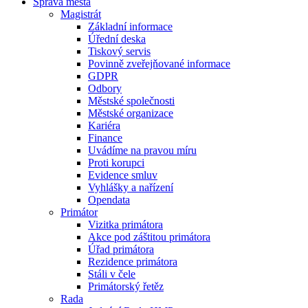
Správa města
Magistrát
Základní informace
Úřední deska
Tiskový servis
Povinně zveřejňované informace
GDPR
Odbory
Městské společnosti
Městské organizace
Kariéra
Finance
Uvádíme na pravou míru
Proti korupci
Evidence smluv
Vyhlášky a nařízení
Opendata
Primátor
Vizitka primátora
Akce pod záštitou primátora
Úřad primátora
Rezidence primátora
Stáli v čele
Primátorský řetěz
Rada