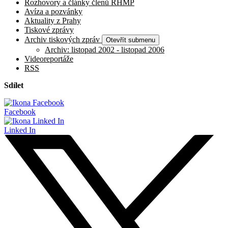
Rozhovory a články členů RHMP
Avíza a pozvánky
Aktuality z Prahy
Tiskové zprávy
Archiv tiskových zpráv
Otevřít submenu
Archiv: listopad 2002 - listopad 2006
Videoreportáže
RSS
Sdílet
Facebook
Linked In