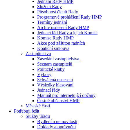
Jednání Rady HMP
Složení Rady
Působnost členů Rady
Programové prohlášení Rady HMP
Termíny jednání
Archiv usnesení Rady HMP
Jednací řád Rady a jejích Komisí
Komise Rady HMP
Akce pod záštitou radních
Koaliční smlouva
Zastupitelstvo
Zasedání zastupitelstva
Seznam zastupitelů
Politické kluby
Výbory
Schválená usnesení
Výsledky hlasování
Jednací řády
Manuál pro interpelující občany
Čestné občanství HMP
Městské části
Potřebuji řešit
Služby úřadu
Bydlení a nemovitosti
Doklady a oprávnění