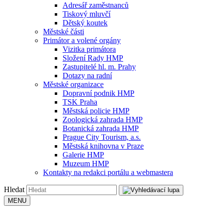
Adresář zaměstnanců
Tiskový mluvčí
Dětský koutek
Městské části
Primátor a volené orgány
Vizitka primátora
Složení Rady HMP
Zastupitelé hl. m. Prahy
Dotazy na radní
Městské organizace
Dopravní podnik HMP
TSK Praha
Městská policie HMP
Zoologická zahrada HMP
Botanická zahrada HMP
Prague City Tourism, a.s.
Městská knihovna v Praze
Galerie HMP
Muzeum HMP
Kontakty na redakci portálu a webmastera
Hledat
MENU