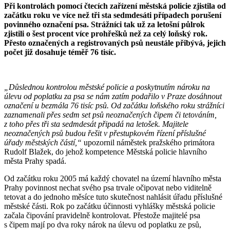
Při kontrolách pomocí čtecích zařízení městská policie zjistila od
začátku roku ve více než tři sta sedmdesáti případech porušení
povinného označení psa. Strážníci tak už za letošní půlrok
zjistili o šest procent více prohřešků než za celý loňský rok.
Přesto označených a registrovaných psů neustále přibývá, jejich
počet již dosahuje téměř 76 tisíc.
„Důslednou kontrolou městské policie a poskytnutím nároku na
úlevu od poplatku za psa se nám zatím podařilo v Praze dosáhnout
označení u bezmála 76 tisíc psů. Od začátku loňského roku strážníci
zaznamenali přes sedm set psů neoznačených čipem či tetováním,
z toho přes tři sta sedmdesát připadá na letošek. Majitele
neoznačených psů budou řešit v přestupkovém řízení příslušné
úřady městských částí,“
upozornil náměstek pražského primátora
Rudolf Blažek, do jehož kompetence Městská policie hlavního
města Prahy spadá.
Od začátku roku 2005 má každý chovatel na území hlavního města
Prahy povinnost nechat svého psa trvale očipovat nebo viditelně
tetovat a do jednoho měsíce tuto skutečnost nahlásit úřadu příslušné
městské části. Rok po začátku účinnosti vyhlášky městská policie
začala čipování pravidelně kontrolovat. Přestože majitelé psa
s čipem mají po dva roky nárok na úlevu od poplatku ze psů,