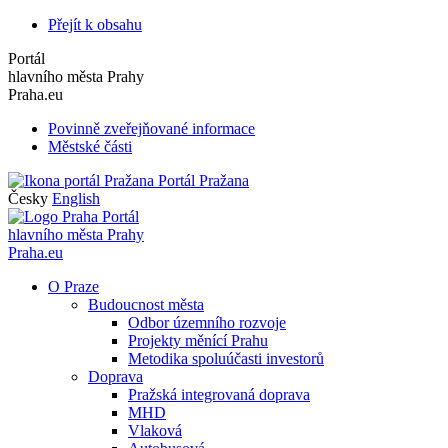
Přejít k obsahu
Portál
hlavního města Prahy
Praha.eu
Povinně zveřejňované informace
Městské části
Portál Pražana
Česky
English
Portál
hlavního města Prahy
Praha.eu
O Praze
Budoucnost města
Odbor územního rozvoje
Projekty měnící Prahu
Metodika spoluúčasti investorů
Doprava
Pražská integrovaná doprava
MHD
Vlaková