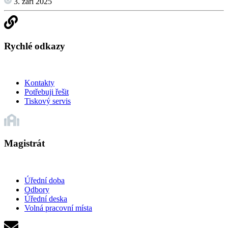
3. září 2025
Rychlé odkazy
Kontakty
Potřebuji řešit
Tiskový servis
Magistrát
Úřední doba
Odbory
Úřední deska
Volná pracovní místa