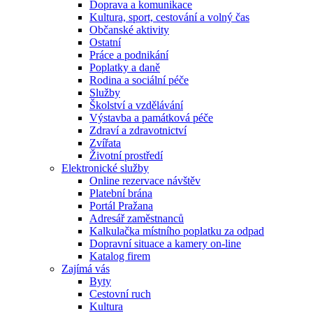
Doprava a komunikace
Kultura, sport, cestování a volný čas
Občanské aktivity
Ostatní
Práce a podnikání
Poplatky a daně
Rodina a sociální péče
Služby
Školství a vzdělávání
Výstavba a památková péče
Zdraví a zdravotnictví
Zvířata
Životní prostředí
Elektronické služby
Online rezervace návštěv
Platební brána
Portál Pražana
Adresář zaměstnanců
Kalkulačka místního poplatku za odpad
Dopravní situace a kamery on-line
Katalog firem
Zajímá vás
Byty
Cestovní ruch
Kultura