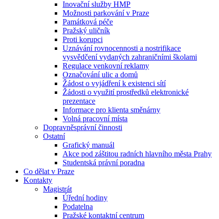
Inovační služby HMP
Možnosti parkování v Praze
Památková péče
Pražský uličník
Proti korupci
Uznávání rovnocennosti a nostrifikace
vysvědčení vydaných zahraničními školami
Regulace venkovní reklamy
Označování ulic a domů
Žádost o vyjádření k existenci sítí
Žádosti o využití prostředků elektronické
prezentace
Informace pro klienta směnárny
Volná pracovní místa
Dopravněsprávní činnosti
Ostatní
Grafický manuál
Akce pod záštitou radních hlavního města Prahy
Studentská právní poradna
Co dělat v Praze
Kontakty
Magistrát
Úřední hodiny
Podatelna
Pražské kontaktní centrum