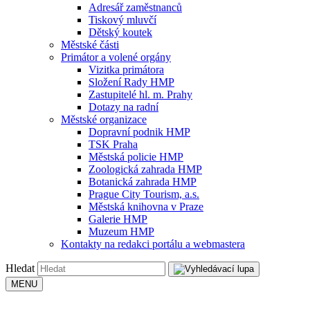
Adresář zaměstnanců
Tiskový mluvčí
Dětský koutek
Městské části
Primátor a volené orgány
Vizitka primátora
Složení Rady HMP
Zastupitelé hl. m. Prahy
Dotazy na radní
Městské organizace
Dopravní podnik HMP
TSK Praha
Městská policie HMP
Zoologická zahrada HMP
Botanická zahrada HMP
Prague City Tourism, a.s.
Městská knihovna v Praze
Galerie HMP
Muzeum HMP
Kontakty na redakci portálu a webmastera
Hledat
MENU