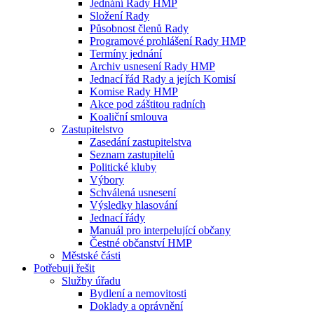
Jednání Rady HMP
Složení Rady
Působnost členů Rady
Programové prohlášení Rady HMP
Termíny jednání
Archiv usnesení Rady HMP
Jednací řád Rady a jejích Komisí
Komise Rady HMP
Akce pod záštitou radních
Koaliční smlouva
Zastupitelstvo
Zasedání zastupitelstva
Seznam zastupitelů
Politické kluby
Výbory
Schválená usnesení
Výsledky hlasování
Jednací řády
Manuál pro interpelující občany
Čestné občanství HMP
Městské části
Potřebuji řešit
Služby úřadu
Bydlení a nemovitosti
Doklady a oprávnění