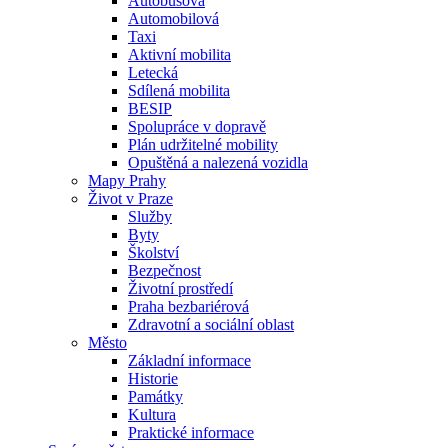
Autobusová
Automobilová
Taxi
Aktivní mobilita
Letecká
Sdílená mobilita
BESIP
Spolupráce v dopravě
Plán udržitelné mobility
Opuštěná a nalezená vozidla
Mapy Prahy
Život v Praze
Služby
Byty
Školství
Bezpečnost
Životní prostředí
Praha bezbariérová
Zdravotní a sociální oblast
Město
Základní informace
Historie
Památky
Kultura
Praktické informace