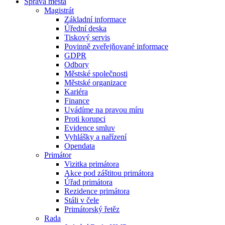
Správa města
Magistrát
Základní informace
Úřední deska
Tiskový servis
Povinně zveřejňované informace
GDPR
Odbory
Městské společnosti
Městské organizace
Kariéra
Finance
Uvádíme na pravou míru
Proti korupci
Evidence smluv
Vyhlášky a nařízení
Opendata
Primátor
Vizitka primátora
Akce pod záštitou primátora
Úřad primátora
Rezidence primátora
Stáli v čele
Primátorský řetěz
Rada