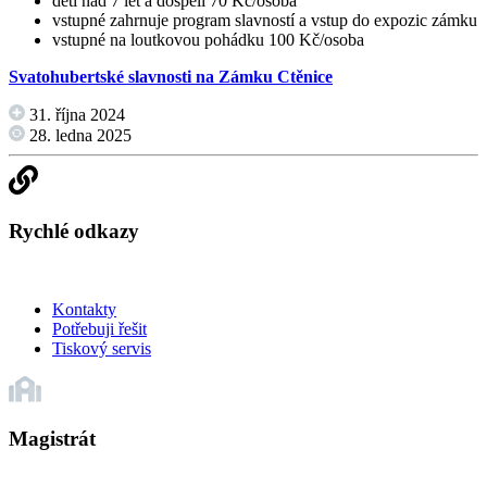
děti nad 7 let a dospělí 70 Kč/osoba
vstupné zahrnuje program slavností a vstup do expozic zámku
vstupné na loutkovou pohádku 100 Kč/osoba
Svatohubertské slavnosti na Zámku Ctěnice
31. října 2024
28. ledna 2025
Rychlé odkazy
Kontakty
Potřebuji řešit
Tiskový servis
Magistrát