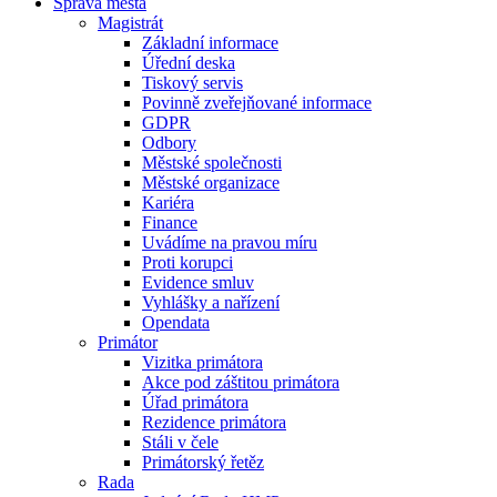
Správa města
Magistrát
Základní informace
Úřední deska
Tiskový servis
Povinně zveřejňované informace
GDPR
Odbory
Městské společnosti
Městské organizace
Kariéra
Finance
Uvádíme na pravou míru
Proti korupci
Evidence smluv
Vyhlášky a nařízení
Opendata
Primátor
Vizitka primátora
Akce pod záštitou primátora
Úřad primátora
Rezidence primátora
Stáli v čele
Primátorský řetěz
Rada