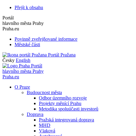
Přejít k obsahu
Portál
hlavního města Prahy
Praha.eu
Povinně zveřejňované informace
Městské části
Portál Pražana
Česky
English
Portál
hlavního města Prahy
Praha.eu
O Praze
Budoucnost města
Odbor územního rozvoje
Projekty měnící Prahu
Metodika spoluúčasti investorů
Doprava
Pražská integrovaná doprava
MHD
Vlaková