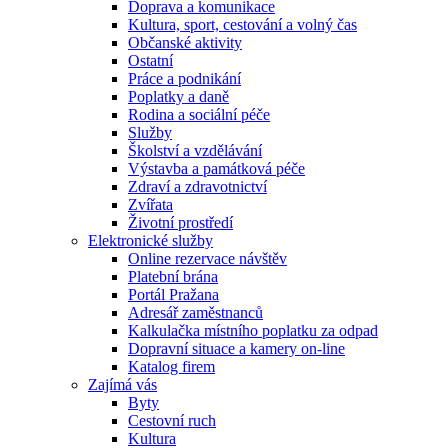
Doprava a komunikace
Kultura, sport, cestování a volný čas
Občanské aktivity
Ostatní
Práce a podnikání
Poplatky a daně
Rodina a sociální péče
Služby
Školství a vzdělávání
Výstavba a památková péče
Zdraví a zdravotnictví
Zvířata
Životní prostředí
Elektronické služby
Online rezervace návštěv
Platební brána
Portál Pražana
Adresář zaměstnanců
Kalkulačka místního poplatku za odpad
Dopravní situace a kamery on-line
Katalog firem
Zajímá vás
Byty
Cestovní ruch
Kultura