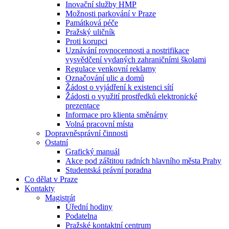
Inovační služby HMP
Možnosti parkování v Praze
Památková péče
Pražský uličník
Proti korupci
Uznávání rovnocennosti a nostrifikace
vysvědčení vydaných zahraničními školami
Regulace venkovní reklamy
Označování ulic a domů
Žádost o vyjádření k existenci sítí
Žádosti o využití prostředků elektronické
prezentace
Informace pro klienta směnárny
Volná pracovní místa
Dopravněsprávní činnosti
Ostatní
Grafický manuál
Akce pod záštitou radních hlavního města Prahy
Studentská právní poradna
Co dělat v Praze
Kontakty
Magistrát
Úřední hodiny
Podatelna
Pražské kontaktní centrum