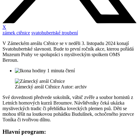
X
zámek ctěnice
svatohubertské troubení
V Zámeckém areálu Ctěnice se v neděli 3. listopadu 2024 konají
Svatohubertské slavnosti. Bude to první ročník akce, kterou pořádá
Muzeum Prahy ve spolupráci s mysliveckým spolkem OMS
Beroun.
1 minuta čtení
Zámecký areál Ctěnice Autor: archiv
Své dovednosti předvede sokolník, vábič zvěře a soubor hornistů z
Letních hornových kurzů Broumov. Návštěvníky čeká ukázka
mysliveckých tradic či přehlídka loveckých plemen psů. Děti se
mohou těšit na loutkovou pohádku Budulínek, ochočeného jezevce
Toníka či tvořivou dílnu.
Hlavní program: