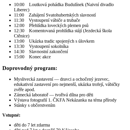
10:00 Loutková pohádka Budulínek (Naivní divadlo
Liberec)
11:00 Zahájení Svatohubertských slavností
11:30 Vystoupení vábiče a trubače
12:00 Přehlídka loveckých plemen psů
12:30 Komentovaná prohlídka stájí (Jezdecká škola
Ctěnice)
13:00 Ukázka tradic spojených s úlovkem
13:30 Vystoupení sokolníka
14:30 Slavnostní zakončení
15:00 Konec akce
Doprovodný program:
Myslivecká zastavení — dravci a ochočený jezevec,
edukativní zastavení pro nejmenší, ukázka trofejí, vábičky
zvěře apod.
Zámecká laboratoř — tvořivá dílna pro děti
Výstava fotografií 1. ČKFA Nekázanka na téma přírody
Stánky s občerstvením
Vstupné:
děti do 7 let zdarma