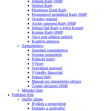
Jednání Rady HMP
Složení Rady
Působnost členů Rady
Programové prohlášení Rady HMP
Termíny jednání
Archiv usnesení Rady HMP
Jednací řád Rady a jejích Komisí
Komise Rady HMP
Akce pod záštitou radních
Koaliční smlouva
Zastupitelstvo
Zasedání zastupitelstva
Seznam zastupitelů
Politické kluby
Výbory
Schválená usnesení
Výsledky hlasování
Jednací řády
Manuál pro interpelující občany
Čestné občanství HMP
Městské části
Potřebuji řešit
Služby úřadu
Bydlení a nemovitosti
Doklady a oprávnění