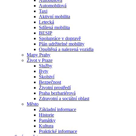
Autobusová
Automobilová
Taxi
Aktivní mobilita
Letecká
Sdílená mobilita
BESIP
Spolupráce v dopravě
Plán udržitelné mobility
Opuštěná a nalezená vozidla
Mapy Prahy
Život v Praze
Služby
Byty
Školství
Bezpečnost
Životní prostředí
Praha bezbariérová
Zdravotní a sociální oblast
Město
Základní informace
Historie
Památky
Kultura
Praktické informace