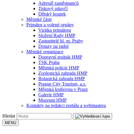
Adresář zaměstnanců
Tiskový mluvčí
Dětský koutek
Městské části
Primátor a volené orgány
Vizitka primátora
Složení Rady HMP
Zastupitelé hl. m. Prahy
Dotazy na radní
Městské organizace
Dopravní podnik HMP
TSK Praha
Městská policie HMP
Zoologická zahrada HMP
Botanická zahrada HMP
Prague City Tourism, a.s.
Městská knihovna v Praze
Galerie HMP
Muzeum HMP
Kontakty na redakci portálu a webmastera
Hledat
MENU