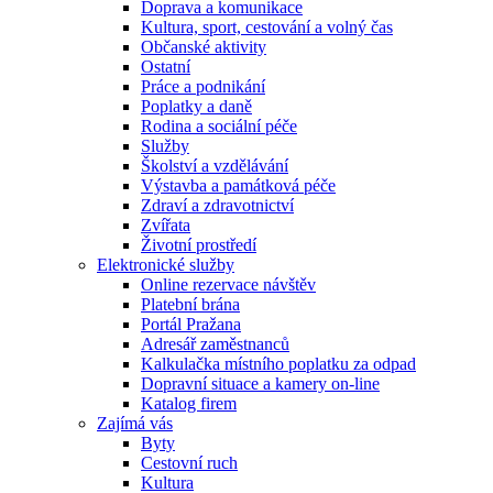
Doprava a komunikace
Kultura, sport, cestování a volný čas
Občanské aktivity
Ostatní
Práce a podnikání
Poplatky a daně
Rodina a sociální péče
Služby
Školství a vzdělávání
Výstavba a památková péče
Zdraví a zdravotnictví
Zvířata
Životní prostředí
Elektronické služby
Online rezervace návštěv
Platební brána
Portál Pražana
Adresář zaměstnanců
Kalkulačka místního poplatku za odpad
Dopravní situace a kamery on-line
Katalog firem
Zajímá vás
Byty
Cestovní ruch
Kultura