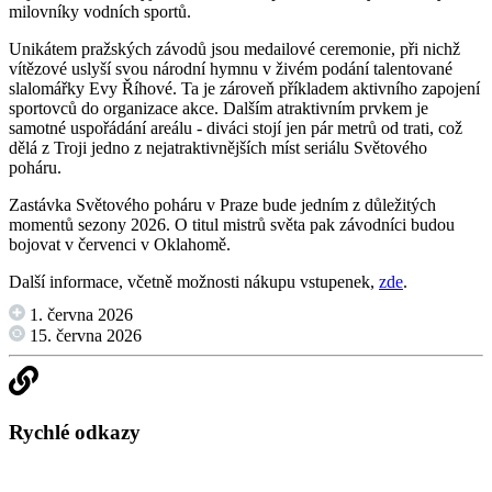
milovníky vodních sportů.
Unikátem pražských závodů jsou medailové ceremonie, při nichž
vítězové uslyší svou národní hymnu v živém podání talentované
slalomářky Evy Říhové. Ta je zároveň příkladem aktivního zapojení
sportovců do organizace akce. Dalším atraktivním prvkem je
samotné uspořádání areálu - diváci stojí jen pár metrů od trati, což
dělá z Troji jedno z nejatraktivnějších míst seriálu Světového
poháru.
Zastávka Světového poháru v Praze bude jedním z důležitých
momentů sezony 2026. O titul mistrů světa pak závodníci budou
bojovat v červenci v Oklahomě.
Další informace, včetně možnosti nákupu vstupenek,
zde
.
1. června 2026
15. června 2026
Rychlé odkazy