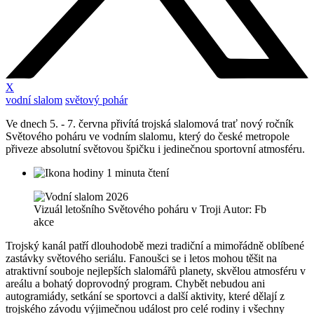
X
vodní slalom
světový pohár
Ve dnech 5. - 7. června přivítá trojská slalomová trať nový ročník
Světového poháru ve vodním slalomu, který do české metropole
přiveze absolutní světovou špičku i jedinečnou sportovní atmosféru.
1 minuta čtení
Vizuál letošního Světového poháru v Troji Autor: Fb
akce
Trojský kanál patří dlouhodobě mezi tradiční a mimořádně oblíbené
zastávky světového seriálu. Fanoušci se i letos mohou těšit na
atraktivní souboje nejlepších slalomářů planety, skvělou atmosféru v
areálu a bohatý doprovodný program. Chybět nebudou ani
autogramiády, setkání se sportovci a další aktivity, které dělají z
trojského závodu výjimečnou událost pro celé rodiny i všechny