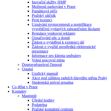
Inovační služby HMP
Možnosti parkování v Praze
Památková péče
Pražský uličník
Proti korupci
Uznávání rovnocennosti a nostrifikace
vysvědčení vydaných zahraničními školami
Regulace venkovní reklamy
Označování ulic a domů
Žádost o vyjádření k existenci sítí
Žádosti o využití prostředků elektronické
prezentace
Informace pro klienta směnárny
Volná pracovní místa
Dopravněsprávní činnosti
Ostatní
Grafický manuál
Akce pod záštitou radních hlavního města Prahy
Studentská právní poradna
Co dělat v Praze
Kontakty
Magistrát
Úřední hodiny
Podatelna
Pražské kontaktní centrum