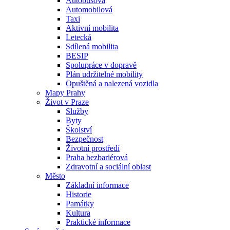
Autobusová
Automobilová
Taxi
Aktivní mobilita
Letecká
Sdílená mobilita
BESIP
Spolupráce v dopravě
Plán udržitelné mobility
Opuštěná a nalezená vozidla
Mapy Prahy
Život v Praze
Služby
Byty
Školství
Bezpečnost
Životní prostředí
Praha bezbariérová
Zdravotní a sociální oblast
Město
Základní informace
Historie
Památky
Kultura
Praktické informace