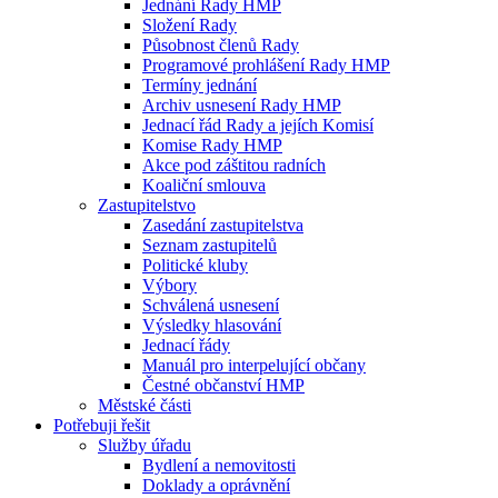
Jednání Rady HMP
Složení Rady
Působnost členů Rady
Programové prohlášení Rady HMP
Termíny jednání
Archiv usnesení Rady HMP
Jednací řád Rady a jejích Komisí
Komise Rady HMP
Akce pod záštitou radních
Koaliční smlouva
Zastupitelstvo
Zasedání zastupitelstva
Seznam zastupitelů
Politické kluby
Výbory
Schválená usnesení
Výsledky hlasování
Jednací řády
Manuál pro interpelující občany
Čestné občanství HMP
Městské části
Potřebuji řešit
Služby úřadu
Bydlení a nemovitosti
Doklady a oprávnění