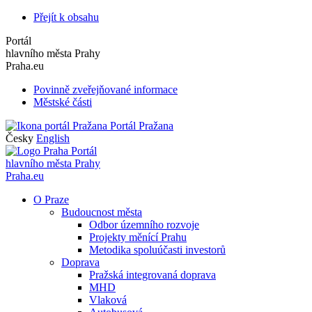
Přejít k obsahu
Portál
hlavního města Prahy
Praha.eu
Povinně zveřejňované informace
Městské části
Portál Pražana
Česky
English
Portál
hlavního města Prahy
Praha.eu
O Praze
Budoucnost města
Odbor územního rozvoje
Projekty měnící Prahu
Metodika spoluúčasti investorů
Doprava
Pražská integrovaná doprava
MHD
Vlaková