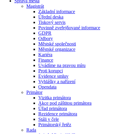
Správa města
Magistrát
Základní informace
Úřední deska
Tiskový servis
Povinně zveřejňované informace
GDPR
Odbory
Městské společnosti
Městské organizace
Kariéra
Finance
Uvádíme na pravou míru
Proti korupci
Evidence smluv
Vyhlášky a nařízení
Opendata
Primátor
Vizitka primátora
Akce pod záštitou primátora
Úřad primátora
Rezidence primátora
Stáli v čele
Primátorský řetěz
Rada