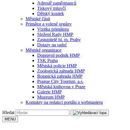
Adresář zaměstnanců
Tiskový mluvčí
Dětský koutek
Městské části
Primátor a volené orgány
Vizitka primátora
Složení Rady HMP
Zastupitelé hl. m. Prahy
Dotazy na radní
Městské organizace
Dopravní podnik HMP
TSK Praha
Městská policie HMP
Zoologická zahrada HMP
Botanická zahrada HMP
Prague City Tourism, a.s.
Městská knihovna v Praze
Galerie HMP
Muzeum HMP
Kontakty na redakci portálu a webmastera
Hledat
MENU