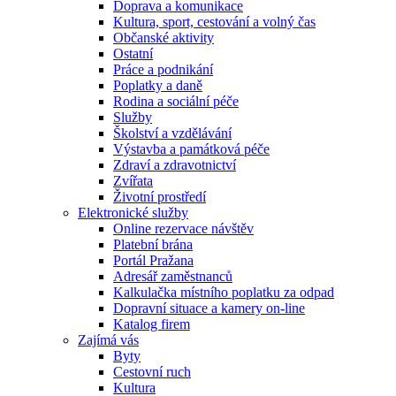
Doprava a komunikace
Kultura, sport, cestování a volný čas
Občanské aktivity
Ostatní
Práce a podnikání
Poplatky a daně
Rodina a sociální péče
Služby
Školství a vzdělávání
Výstavba a památková péče
Zdraví a zdravotnictví
Zvířata
Životní prostředí
Elektronické služby
Online rezervace návštěv
Platební brána
Portál Pražana
Adresář zaměstnanců
Kalkulačka místního poplatku za odpad
Dopravní situace a kamery on-line
Katalog firem
Zajímá vás
Byty
Cestovní ruch
Kultura