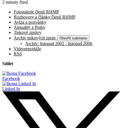
2 minuty čtení
Fotogalerie členů RHMP
Rozhovory a články členů RHMP
Avíza a pozvánky
Aktuality z Prahy
Tiskové zprávy
Archiv tiskových zpráv
Otevřít submenu
Archiv: listopad 2002 - listopad 2006
Videoreportáže
RSS
Sdílet
Facebook
Linked In