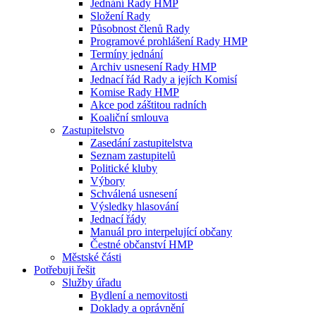
Jednání Rady HMP
Složení Rady
Působnost členů Rady
Programové prohlášení Rady HMP
Termíny jednání
Archiv usnesení Rady HMP
Jednací řád Rady a jejích Komisí
Komise Rady HMP
Akce pod záštitou radních
Koaliční smlouva
Zastupitelstvo
Zasedání zastupitelstva
Seznam zastupitelů
Politické kluby
Výbory
Schválená usnesení
Výsledky hlasování
Jednací řády
Manuál pro interpelující občany
Čestné občanství HMP
Městské části
Potřebuji řešit
Služby úřadu
Bydlení a nemovitosti
Doklady a oprávnění