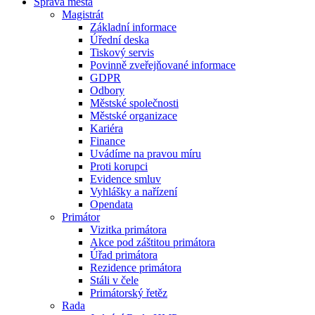
Správa města
Magistrát
Základní informace
Úřední deska
Tiskový servis
Povinně zveřejňované informace
GDPR
Odbory
Městské společnosti
Městské organizace
Kariéra
Finance
Uvádíme na pravou míru
Proti korupci
Evidence smluv
Vyhlášky a nařízení
Opendata
Primátor
Vizitka primátora
Akce pod záštitou primátora
Úřad primátora
Rezidence primátora
Stáli v čele
Primátorský řetěz
Rada