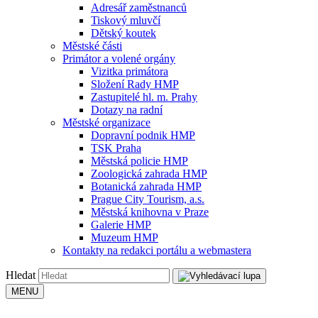
Adresář zaměstnanců
Tiskový mluvčí
Dětský koutek
Městské části
Primátor a volené orgány
Vizitka primátora
Složení Rady HMP
Zastupitelé hl. m. Prahy
Dotazy na radní
Městské organizace
Dopravní podnik HMP
TSK Praha
Městská policie HMP
Zoologická zahrada HMP
Botanická zahrada HMP
Prague City Tourism, a.s.
Městská knihovna v Praze
Galerie HMP
Muzeum HMP
Kontakty na redakci portálu a webmastera
Hledat
MENU