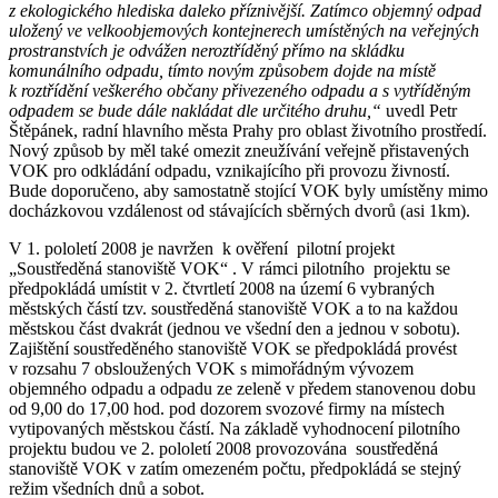
z ekologického hlediska daleko příznivější. Zatímco objemný odpad
uložený ve velkoobjemových kontejnerech umístěných na veřejných
prostranstvích je odvážen neroztříděný přímo na skládku
komunálního odpadu, tímto novým způsobem dojde na místě
k roztřídění veškerého občany přivezeného odpadu a s vytříděným
odpadem se bude dále nakládat dle určitého druhu,“
uvedl Petr
Štěpánek, radní hlavního města Prahy pro oblast životního prostředí.
Nový způsob by měl také omezit zneužívání veřejně přistavených
VOK pro odkládání odpadu, vznikajícího při provozu živností.
Bude doporučeno, aby samostatně stojící VOK byly umístěny mimo
docházkovou vzdálenost od stávajících sběrných dvorů (asi 1km).
V 1. pololetí 2008 je navržen k ověření pilotní projekt
„Soustředěná stanoviště VOK“ . V rámci pilotního projektu se
předpokládá umístit v 2. čtvrtletí 2008 na území 6 vybraných
městských částí tzv. soustředěná stanoviště VOK a to na každou
městskou část dvakrát (jednou ve všední den a jednou v sobotu).
Zajištění soustředěného stanoviště VOK se předpokládá provést
v rozsahu 7 obsloužených VOK s mimořádným vývozem
objemného odpadu a odpadu ze zeleně v předem stanovenou dobu
od 9,00 do 17,00 hod. pod dozorem svozové firmy na místech
vytipovaných městskou částí. Na základě vyhodnocení pilotního
projektu budou ve 2. pololetí 2008 provozována soustředěná
stanoviště VOK v zatím omezeném počtu, předpokládá se stejný
režim všedních dnů a sobot.