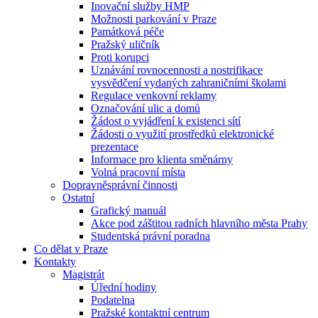
Inovační služby HMP
Možnosti parkování v Praze
Památková péče
Pražský uličník
Proti korupci
Uznávání rovnocennosti a nostrifikace
vysvědčení vydaných zahraničními školami
Regulace venkovní reklamy
Označování ulic a domů
Žádost o vyjádření k existenci sítí
Žádosti o využití prostředků elektronické
prezentace
Informace pro klienta směnárny
Volná pracovní místa
Dopravněsprávní činnosti
Ostatní
Grafický manuál
Akce pod záštitou radních hlavního města Prahy
Studentská právní poradna
Co dělat v Praze
Kontakty
Magistrát
Úřední hodiny
Podatelna
Pražské kontaktní centrum