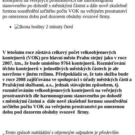
kontejnerů na veřejných prostranstvích dle harmonogramu
stanoveného po dohodě s městskými částmi a dále nově zkušebně
formou soustředění určitého počtu VOK na veřejném prostranství
po omezenou dobu pod dozorem obsluhy svozové firmy.
2 minuty čtení
V letošním roce zůstává celkový počet velkoobjemových
kontejnerů (VOK) pro hlavní město Prahu stejný jako v roce
2007, tzn., že bude umístěno 9764 kontejnerů. Rozmisťování
těchto kontejnerů v jednotlivých městských částech je ale
navrženo v jiném režimu. Předpokládá se, že tato služba bude
v roce 2008 zajišťována ve spolupráci s úřady městských částí a
Pražskými službami, a.s., jednak stávajícím způsobem, tj.
rozmisťováním velkoobjemových kontejnerů na veřejných
prostranstvích dle harmonogramu stanoveného po dohodě
s městskými částmi a dále nově zkušebně formou soustředění
určitého počtu VOK na veřejném prostranství po omezenou
dobu pod dozorem obsluhy svozové firmy.
„Tento způsob nakládání s objemným odpadem je především