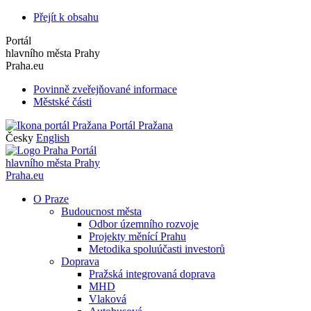
Přejít k obsahu
Portál
hlavního města Prahy
Praha.eu
Povinně zveřejňované informace
Městské části
Portál Pražana
Česky
English
Portál
hlavního města Prahy
Praha.eu
O Praze
Budoucnost města
Odbor územního rozvoje
Projekty měnící Prahu
Metodika spoluúčasti investorů
Doprava
Pražská integrovaná doprava
MHD
Vlaková