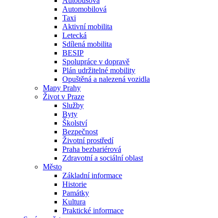
Autobusová
Automobilová
Taxi
Aktivní mobilita
Letecká
Sdílená mobilita
BESIP
Spolupráce v dopravě
Plán udržitelné mobility
Opuštěná a nalezená vozidla
Mapy Prahy
Život v Praze
Služby
Byty
Školství
Bezpečnost
Životní prostředí
Praha bezbariérová
Zdravotní a sociální oblast
Město
Základní informace
Historie
Památky
Kultura
Praktické informace