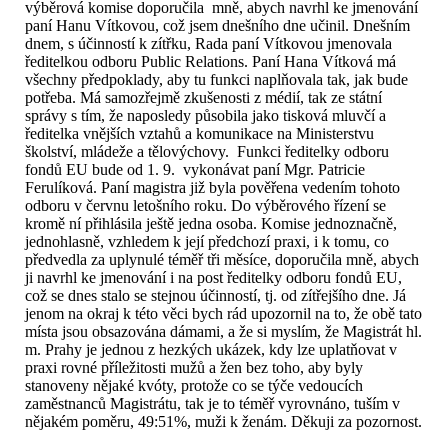
výběrová komise doporučila mně, abych navrhl ke jmenování
paní Hanu Vítkovou, což jsem dnešního dne učinil. Dnešním
dnem, s účinností k zítřku, Rada paní Vítkovou jmenovala
ředitelkou odboru Public Relations. Paní Hana Vítková má
všechny předpoklady, aby tu funkci naplňovala tak, jak bude
potřeba. Má samozřejmě zkušenosti z médií, tak ze státní
správy s tím, že naposledy působila jako tisková mluvčí a
ředitelka vnějších vztahů a komunikace na Ministerstvu
školství, mládeže a tělovýchovy. Funkci ředitelky odboru
fondů EU bude od 1. 9. vykonávat paní Mgr. Patricie
Ferulíková. Paní magistra již byla pověřena vedením tohoto
odboru v červnu letošního roku. Do výběrového řízení se
kromě ní přihlásila ještě jedna osoba. Komise jednoznačně,
jednohlasně, vzhledem k její předchozí praxi, i k tomu, co
předvedla za uplynulé téměř tři měsíce, doporučila mně, abych
ji navrhl ke jmenování i na post ředitelky odboru fondů EU,
což se dnes stalo se stejnou účinností, tj. od zítřejšího dne. Já
jenom na okraj k této věci bych rád upozornil na to, že obě tato
místa jsou obsazována dámami, a že si myslím, že Magistrát hl.
m. Prahy je jednou z hezkých ukázek, kdy lze uplatňovat v
praxi rovné příležitosti mužů a žen bez toho, aby byly
stanoveny nějaké kvóty, protože co se týče vedoucích
zaměstnanců Magistrátu, tak je to téměř vyrovnáno, tuším v
nějakém poměru, 49:51%, muži k ženám. Děkuji za pozornost.