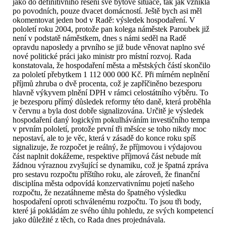
jako do definitivního řešení své bytové situace, tak jak vznikla
po povodních, pouze dvacet domácností. Ještě bych asi měl
okomentovat jeden bod v Radě: výsledek hospodaření. V
pololetí roku 2004, protože pan kolega náměstek Paroubek již
není v podstatě náměstkem, dnes s námi seděl na Radě
opravdu naposledy a prvního se již bude věnovat naplno své
nové politické práci jako ministr pro místní rozvoj. Rada
konstatovala, že hospodaření města a městských částí skončilo
za pololetí přebytkem 1 112 000 000 Kč. Při mírném neplnění
příjmů zhruba o dvě procenta, což je zapříčiněno bezesporu
hlavně výkyvem plnění DPH v rámci celostátního výběru. To
je bezesporu přímý důsledek reformy této daně, která proběhla
v červnu a byla dost dobře signalizována. Určitě je výsledek
hospodaření daný logickým pokulháváním investičního tempa
v prvním pololetí, protože první tři měsíce se toho nikdy moc
nepostaví, ale to je věc, která v zásadě do konce roku spíš
signalizuje, že rozpočet je reálný, že příjmovou i výdajovou
část naplnit dokážeme, respektive příjmová část nebude mít
žádnou výraznou zvyšující se dynamiku, což je špatná zpráva
pro sestavu rozpočtu příštího roku, ale zároveň, že finanční
disciplína města odpovídá konzervativnímu pojetí našeho
rozpočtu, že nezatáhneme města do špatného výsledku
hospodaření oproti schválenému rozpočtu. To jsou tři body,
které já pokládám ze svého úhlu pohledu, ze svých kompetencí
jako důležité z těch, co Rada dnes projednávala.