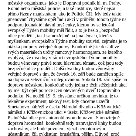
městský organizmus, jako je Dopravní podnik hl. m. Prahy,
Ropid nebo městská policie, a také instituce, které nejsou
přímo řízeny magistrátem jako je Policie ČR. My tedy takto
jmenovaní chystáme opět řadu akcí v průběhu tohoto týdne na
podporu jednak té hlavní myšlenky, kterou by se letošní
evropský Týden mobility měl řídit, a to je heslo „bezpečná
ulice pro děti“, tak i samozřejmě na jiná témata, která s
myšlenkami evropského Týdne mobility souvisí, zejména je to
otázka podpory veřejné dopravy. Konkrétně jste dostali ve
svých materiálech určitý rámcový harmonogram, ze kterého
vyplývá, že dva dny v rámci evropského Týdne mobility
budou věnovány právě tomu hlavnímu tématu, což jsou tedy
bezpečné ulice pro děti. Další dva dny budou věnovány
veřejné dopravě s tím, že čtvrtek 16. září bude zaměřen spíše
na dopravu železniční a integrovanou. Sobota 18. záři spíše na
dopravu městskou, konkrétně tedy jedna z těch stěžejních akcí
by měl být opět po roce Den otevřených dveří Dopravního
podniku. Na neděli 19. 9. chystáme určitou novinku, je to
řekněme experiment, takový test, kdy chceme uzavřít
Smetanovo nábřeží v úseku Národní divadlo - Křížovnické
náměstí a Křížovnickou ulici v úseku Křížovnické náměstí -
Platnéřská ulice pro automobilovou dopravu. Samozřejmě
doprava hromadná, konkrétně tedy tramvajové linky budou
zachovány, ale bude povolen i vjezd nemotorovým
účastníkům, čili cyklistům, bruslařům, pěším. Důvod, proč