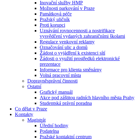
Inovační služby HMP
Možnosti parkování v Praze
Památková péče
Pražský uličník
Proti korupci
Uznávání rovnocennosti a nostrifikace
vysvědčení vydaných zahraničními školami
Regulace venkovní reklamy
Označování ulic a domů
Žádost o vyjádření k existenci sítí
Žádosti o využití prostředků elektronické
prezentace
Informace pro klienta směnárny
Volná pracovní místa
Dopravněsprávní činnosti
Ostatní
Grafický manuál
Akce pod záštitou radních hlavního města Prahy
Studentská právní poradna
Co dělat v Praze
Kontakty
Magistrát
Úřední hodiny
Podatelna
Pražské kontaktní centrum