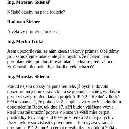
Ing. Miroslav Sklenář
Nějaké otázky na pana ředitele?
Radovan Šteiner
A věkový průměr nám klesá.
Ing. Martin Trnka
Jsem upozorňován, že nám klesá i věkový průměr. Obě dámy
jsou samozřejmě mladé, ale já si myslím, že účelem není
prvoplánovitě upřednostňovat mládí. Jedná se především o
zkušenosti, předpoklady, niko-li o věk uchazečů,
Ing. Miroslav Sklenář
Pokud nejsou otázky na pana ředitele, já bych si dovolil
upozornit na jednu zprávu, která se jmenuje složitě „Vyhlášení
první výzvy pro předkládání projektů JPD 2.“ Reálně v lidské
řeči to znamená, že pokud se Zastupitelstvo ztotožní s dnešním
doporučením Rady, tak dne 17. září bude vyhlášena výzva,
která vlastně umožní poprvé v Praze ve větší míře čerpat
prostředky EU. Doposud 90% prostředků EU čerpaných v
Praze bylo v souvislosti s povodněmi. Tato výzva v rámci
programu JPD 2 umožní čerpat prostředky i v období 2004 -