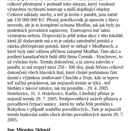
celkové přestrojení v podstatě toho násypu, který vzniknul
výstavbou rychlostní tramvaje a další doplňující objekty.
Celkové náklady stavby, a teď já lovím v paměti, jsou méně
jak 150 000 000 Kč. Přesný položkovník já opravdu z hlavy
nesvedu, ale je to kompletní ochrana Modřan, tak jak byly po
posledních povodních zaplaveny. Tramvajová trať takto
vystrojena nebyla. Doprovází to ještě jedna akce v této lokalitě,
která již dodavatele má a to je otázka zatrubnění potoků a
otázka přečerpávání potoků, které se stékají v Modřanech, a
které byly také vážnou příčinou zatopení Modřan. Tuto akci a
posílení kanalizačních řadů dělá firma Čermák - Hrachovec, to
už vybráno bylo. Termín dokončení, a já znova zalovím v
paměti, to má rozptyl mezi 250 - 300 dny, jinak řečeno celkové
dokončení všech hlavních linií, které chrání podstatnou část
území s výjimkou zmiňované Chuchle a Troje, kde se teprve
teď začíná projektovat, tak nejzazsší termín se týká - teď
hledám v takové tabulce, tak mi promiňte - 29. 4. 2005
Holešovice, 31. 3. Holešovice, Karlín, Libeňský přístav je
nejzasší termín 29. 7. 2005. Protipovodňový uzávěr přístavu a
povodňová čerpací stanice , která by měla řešit problém s
Rokytkou v případě souběhu povodňových...Tam je nejzazsší
termín budování zatím všech těchto povodňových staveb 29. 7.
2005.
Ing. Miroslav Sklenář