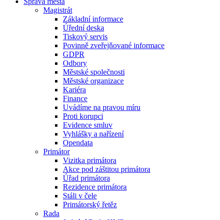
Správa města
Magistrát
Základní informace
Úřední deska
Tiskový servis
Povinně zveřejňované informace
GDPR
Odbory
Městské společnosti
Městské organizace
Kariéra
Finance
Uvádíme na pravou míru
Proti korupci
Evidence smluv
Vyhlášky a nařízení
Opendata
Primátor
Vizitka primátora
Akce pod záštitou primátora
Úřad primátora
Rezidence primátora
Stáli v čele
Primátorský řetěz
Rada