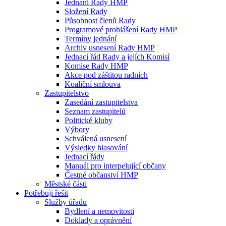
Jednání Rady HMP
Složení Rady
Působnost členů Rady
Programové prohlášení Rady HMP
Termíny jednání
Archiv usnesení Rady HMP
Jednací řád Rady a jejích Komisí
Komise Rady HMP
Akce pod záštitou radních
Koaliční smlouva
Zastupitelstvo
Zasedání zastupitelstva
Seznam zastupitelů
Politické kluby
Výbory
Schválená usnesení
Výsledky hlasování
Jednací řády
Manuál pro interpelující občany
Čestné občanství HMP
Městské části
Potřebuji řešit
Služby úřadu
Bydlení a nemovitosti
Doklady a oprávnění