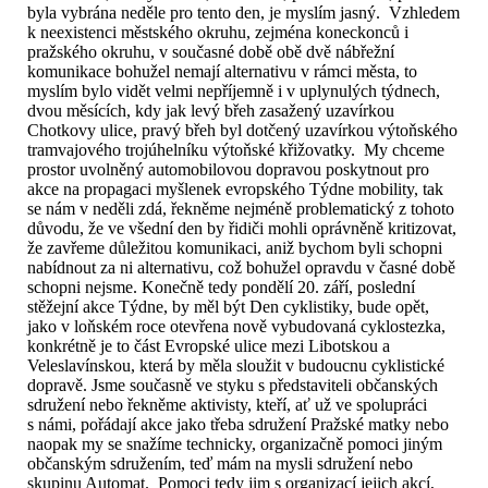
byla vybrána neděle pro tento den, je myslím jasný. Vzhledem
k neexistenci městského okruhu, zejména koneckonců i
pražského okruhu, v současné době obě dvě nábřežní
komunikace bohužel nemají alternativu v rámci města, to
myslím bylo vidět velmi nepříjemně i v uplynulých týdnech,
dvou měsících, kdy jak levý břeh zasažený uzavírkou
Chotkovy ulice, pravý břeh byl dotčený uzavírkou výtoňského
tramvajového trojúhelníku výtoňské křižovatky. My chceme
prostor uvolněný automobilovou dopravou poskytnout pro
akce na propagaci myšlenek evropského Týdne mobility, tak
se nám v neděli zdá, řekněme nejméně problematický z tohoto
důvodu, že ve všední den by řidiči mohli oprávněně kritizovat,
že zavřeme důležitou komunikaci, aniž bychom byli schopni
nabídnout za ni alternativu, což bohužel opravdu v časné době
schopni nejsme. Konečně tedy pondělí 20. září, poslední
stěžejní akce Týdne, by měl být Den cyklistiky, bude opět,
jako v loňském roce otevřena nově vybudovaná cyklostezka,
konkrétně je to část Evropské ulice mezi Libotskou a
Veleslavínskou, která by měla sloužit v budoucnu cyklistické
dopravě. Jsme současně ve styku s představiteli občanských
sdružení nebo řekněme aktivisty, kteří, ať už ve spolupráci
s námi, pořádají akce jako třeba sdružení Pražské matky nebo
naopak my se snažíme technicky, organizačně pomoci jiným
občanským sdružením, teď mám na mysli sdružení nebo
skupinu Automat. Pomoci tedy jim s organizací jejich akcí,