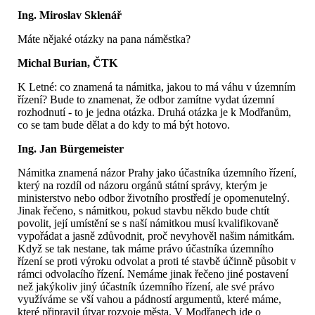
Ing. Miroslav Sklenář
Máte nějaké otázky na pana náměstka?
Michal Burian, ČTK
K Letné: co znamená ta námitka, jakou to má váhu v územním
řízení? Bude to znamenat, že odbor zamítne vydat územní
rozhodnutí - to je jedna otázka. Druhá otázka je k Modřanům,
co se tam bude dělat a do kdy to má být hotovo.
Ing. Jan Bürgemeister
Námitka znamená názor Prahy jako účastníka územního řízení,
který na rozdíl od názoru orgánů státní správy, kterým je
ministerstvo nebo odbor životního prostředí je opomenutelný.
Jinak řečeno, s námitkou, pokud stavbu někdo bude chtít
povolit, její umístění se s naší námitkou musí kvalifikovaně
vypořádat a jasně zdůvodnit, proč nevyhověl našim námitkám.
Když se tak nestane, tak máme právo účastníka územního
řízení se proti výroku odvolat a proti té stavbě účinně působit v
rámci odvolacího řízení. Nemáme jinak řečeno jiné postavení
než jakýkoliv jiný účastník územního řízení, ale své právo
využíváme se vší vahou a pádností argumentů, které máme,
které připravil útvar rozvoje města. V Modřanech jde o