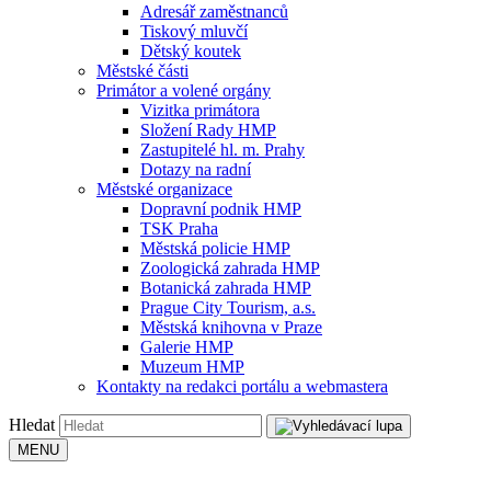
Adresář zaměstnanců
Tiskový mluvčí
Dětský koutek
Městské části
Primátor a volené orgány
Vizitka primátora
Složení Rady HMP
Zastupitelé hl. m. Prahy
Dotazy na radní
Městské organizace
Dopravní podnik HMP
TSK Praha
Městská policie HMP
Zoologická zahrada HMP
Botanická zahrada HMP
Prague City Tourism, a.s.
Městská knihovna v Praze
Galerie HMP
Muzeum HMP
Kontakty na redakci portálu a webmastera
Hledat
MENU