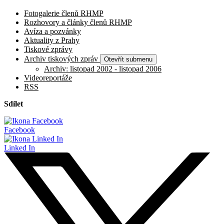
Fotogalerie členů RHMP
Rozhovory a články členů RHMP
Avíza a pozvánky
Aktuality z Prahy
Tiskové zprávy
Archiv tiskových zpráv
Otevřít submenu
Archiv: listopad 2002 - listopad 2006
Videoreportáže
RSS
Sdílet
Facebook
Linked In