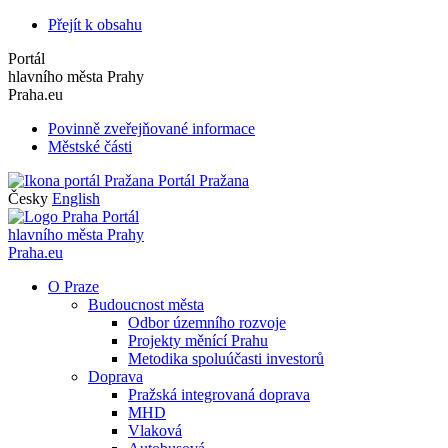
Přejít k obsahu
Portál
hlavního města Prahy
Praha.eu
Povinně zveřejňované informace
Městské části
Portál Pražana
Česky
English
Portál
hlavního města Prahy
Praha.eu
O Praze
Budoucnost města
Odbor územního rozvoje
Projekty měnící Prahu
Metodika spoluúčasti investorů
Doprava
Pražská integrovaná doprava
MHD
Vlaková