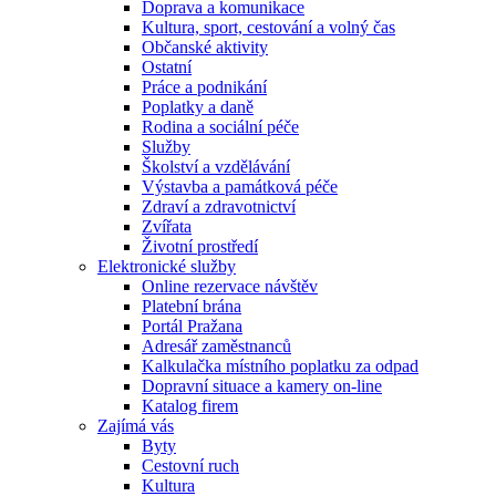
Doprava a komunikace
Kultura, sport, cestování a volný čas
Občanské aktivity
Ostatní
Práce a podnikání
Poplatky a daně
Rodina a sociální péče
Služby
Školství a vzdělávání
Výstavba a památková péče
Zdraví a zdravotnictví
Zvířata
Životní prostředí
Elektronické služby
Online rezervace návštěv
Platební brána
Portál Pražana
Adresář zaměstnanců
Kalkulačka místního poplatku za odpad
Dopravní situace a kamery on-line
Katalog firem
Zajímá vás
Byty
Cestovní ruch
Kultura