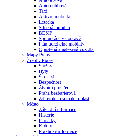
Autobusová
Automobilová
Taxi
Aktivní mobilita
Letecká
Sdílená mobilita
BESIP
Spolupráce v dopravě
Plán udržitelné mobility
Opuštěná a nalezená vozidla
Mapy Prahy
Život v Praze
Služby
Byty
Školství
Bezpečnost
Životní prostředí
Praha bezbariérová
Zdravotní a sociální oblast
Město
Základní informace
Historie
Památky
Kultura
Praktické informace