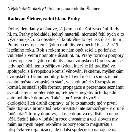
Nějaké další otázky? Prosím pana radního Šteinera.
Radovan Šteiner, radní hl. m. Prahy
Dobrý den dámy a pánové, já jsem na dnešní zasedání Rady
hl. m. Prahy předkládal jediný materiál, nicméně řekl bych o to
významnější, o to obsáhlejší, konkrétně to byl tisk účasti hl. m.
Prahy na evropském Týdnu mobility ve dnech 16. - 22. září
letošního roku. Rok s rokem se nám opět sešel a po loňské
viditelné a velmi hodnotné účasti hl. m. Prahy formou podpory
na evropském Týdnu mobility a na evropském Dnu bez aut se
tedy opět blíží tento zářijový týden, který je již tradičně ve
spolupráci s Evropskou komisí věnován, řekněme, myšlenkám
evropského Týdnu mobility, kdy hlavní města i samozřejmě
ostatní města evropských států, ve spolupráci s Evropskou
komisí, se snaží spíše formou propagace a prezentace seznámit
své občany s problematikou, řekněme, negativních dopadů
automobilové dopravy. Také s možnostmi využití
ekologičtějších druhů dopravy, ať je to samozřejmě v první
řadě doprava hromadná nebo městská, ale samozřejmě v druhé
řadě i další formy dopravy, jako je doprava cyklistická nebo
pěší. Stejně jako v loňském roce chystáme a teď slovem my
mám na mysli nejen řekněme odbory tohoto magistrátu a
příspěvkové organizace, ale i další společnosti napojené na