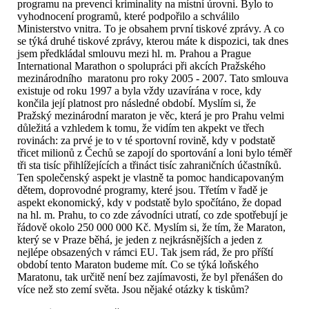
programu na prevenci kriminality na místní úrovni. Bylo to
vyhodnocení programů, které podpořilo a schválilo
Ministerstvo vnitra. To je obsahem první tiskové zprávy. A co
se týká druhé tiskové zprávy, kterou máte k dispozici, tak dnes
jsem předkládal smlouvu mezi hl. m. Prahou a Prague
International Marathon o spolupráci při akcích Pražského
mezinárodního maratonu pro roky 2005 - 2007. Tato smlouva
existuje od roku 1997 a byla vždy uzavírána v roce, kdy
končila její platnost pro následné období. Myslím si, že
Pražský mezinárodní maraton je věc, která je pro Prahu velmi
důležitá a vzhledem k tomu, že vidím ten akpekt ve třech
rovinách: za prvé je to v té sportovní rovině, kdy v podstatě
třicet milionů z Čechů se zapojí do sportování a loni bylo téměř
tři sta tisíc přihlížejících a třináct tisíc zahraničních účastníků.
Ten společenský aspekt je vlastně ta pomoc handicapovaným
dětem, doprovodné programy, které jsou. Třetím v řadě je
aspekt ekonomický, kdy v podstatě bylo spočítáno, že dopad
na hl. m. Prahu, to co zde závodníci utratí, co zde spotřebují je
řádově okolo 250 000 000 Kč. Myslím si, že tím, že Maraton,
který se v Praze běhá, je jeden z nejkrásnějších a jeden z
nejlépe obsazených v rámci EU. Tak jsem rád, že pro příští
období tento Maraton budeme mít. Co se týká loňského
Maratonu, tak určitě není bez zajímavosti, že byl přenášen do
více než sto zemí světa. Jsou nějaké otázky k tiskům?