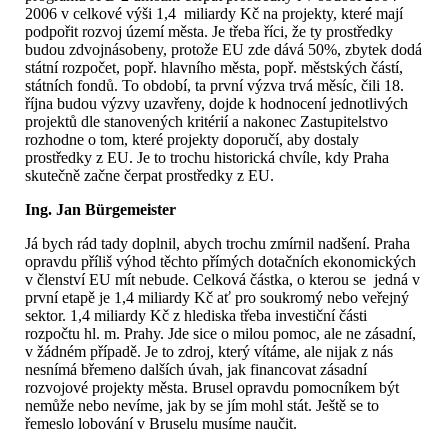
2006 v celkové výši 1,4 miliardy Kč na projekty, které mají
podpořit rozvoj území města. Je třeba říci, že ty prostředky
budou zdvojnásobeny, protože EU zde dává 50%, zbytek dodá
státní rozpočet, popř. hlavního města, popř. městských částí,
státních fondů. To období, ta první výzva trvá měsíc, čili 18.
října budou výzvy uzavřeny, dojde k hodnocení jednotlivých
projektů dle stanovených kritérií a nakonec Zastupitelstvo
rozhodne o tom, které projekty doporučí, aby dostaly
prostředky z EU. Je to trochu historická chvíle, kdy Praha
skutečně začne čerpat prostředky z EU.
Ing. Jan Bürgemeister
Já bych rád tady doplnil, abych trochu zmírnil nadšení. Praha
opravdu příliš výhod těchto přímých dotačních ekonomických
v členství EU mít nebude. Celková částka, o kterou se jedná v
první etapě je 1,4 miliardy Kč ať pro soukromý nebo veřejný
sektor. 1,4 miliardy Kč z hlediska třeba investiční části
rozpočtu hl. m. Prahy. Jde sice o milou pomoc, ale ne zásadní,
v žádném případě. Je to zdroj, který vítáme, ale nijak z nás
nesnímá břemeno dalších úvah, jak financovat zásadní
rozvojové projekty města. Brusel opravdu pomocníkem být
nemůže nebo nevíme, jak by se jím mohl stát. Ještě se to
řemeslo lobování v Bruselu musíme naučit.