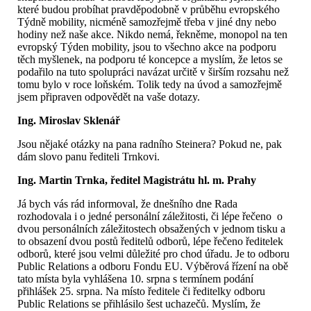
které budou probíhat pravděpodobně v průběhu evropského
Týdně mobility, nicméně samozřejmě třeba v jiné dny nebo
hodiny než naše akce. Nikdo nemá, řekněme, monopol na ten
evropský Týden mobility, jsou to všechno akce na podporu
těch myšlenek, na podporu té koncepce a myslím, že letos se
podařilo na tuto spolupráci navázat určitě v širším rozsahu než
tomu bylo v roce loňském. Tolik tedy na úvod a samozřejmě
jsem připraven odpovědět na vaše dotazy.
Ing. Miroslav Sklenář
Jsou nějaké otázky na pana radního Steinera? Pokud ne, pak
dám slovo panu řediteli Trnkovi.
Ing. Martin Trnka, ředitel Magistrátu hl. m. Prahy
Já bych vás rád informoval, že dnešního dne Rada
rozhodovala i o jedné personální záležitosti, či lépe řečeno o
dvou personálních záležitostech obsažených v jednom tisku a
to obsazení dvou postů ředitelů odborů, lépe řečeno ředitelek
odborů, které jsou velmi důležité pro chod úřadu. Je to odboru
Public Relations a odboru Fondu EU. Výběrová řízení na obě
tato místa byla vyhlášena 10. srpna s termínem podání
přihlášek 25. srpna. Na místo ředitele či ředitelky odboru
Public Relations se přihlásilo šest uchazečů. Myslím, že