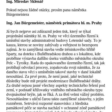
Ing. Miroslav Sklenář
Pokud nejsou žádné otázky, prosím pana náměstka
Bürgemeistera
Ing. Jan Bürgemeister, náměstek primátora hl. m. Prahy
Já bych nejprve asi zdůraznil jeden tisk, který se týkal
projednání námitky hl. m. Prahy ve věci územního řízení k
umístění stavby administrativní budovy Letenské sady. To je
kauza, kterou se noviny zabývaly a veřejnost to bezesporu
zajímá. Je to zamýšlená stavba vedle tréninkového hřiště
Sparty, na doteku s Buštěhradskou drahou a s lokalitou, kde
proběhne výstavba dalšího úseku vnitřního městského okruhu
Pelc - Tyrolky. Rada do opakovaného územního řízení, tak jak
probíhají odvolací procesy, zopakovala svoji námitku, že za
daného stavu věci s umístěním takové stavby v dané lokalitě
nesouhlasí. Za prvé proto, že není jasné, jaké technické
důsledky bude mít projekt modernizace Buštěhradské dráhy.
Za druhé nejsou jasné všechny aspekty technického řešení pod
zemí, v podstatě křižovatky vnitřního městského okruhu typu
dvojnásobné brýle, jak se říká. A za třetí velmi vážný problém.
Nesouhlasíme s uliční čarou takto zamýšlené zástavby, s jejím
rozměrem. Setrvává rozporné stanovisko: z hlediska
památkové péče se stavba nachází v ochranné zóně památkové