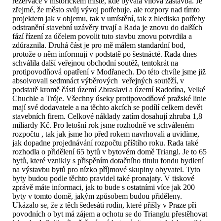
rezervace v historickém místě, kde bývala vilová zástavba. Je
zřejmé, že město svůj vývoj potřebuje, ale rozpory nad tímto
projektem jak v objemu, tak v umístění, tak z hlediska potřeby
odstranění stavební uzávěry trvají a Rada je znovu do dalších
fází řízení za účelem povolit tuto stavbu znovu potvrdila a
zdůraznila. Druhá část je pro mě málem standardní bod,
protože o něm informuji v podstatě po šestnácté. Rada dnes
schválila další veřejnou obchodní soutěž, tentokrát na
protipovodňová opatření v Modřanech. Do této chvíle jsme již
absolvovali sedmnáct výběrových veřejných soutěží, v
podstatě kromě části území Zbraslavi a území Radotína, Velké
Chuchle a Tróje. Všechny úseky protipovodňové pražské linie
mají své dodavatele a na těchto akcích se podílí celkem devět
stavebních firem. Celkové náklady zatím dosahují zhruba 1,8
miliardy Kč. Pro letošní rok jsme rozhodně ve schváleném
rozpočtu , tak jak jsme ho před rokem navrhovali a uvidíme,
jak dopadne projednávání rozpočtu příštího roku. Rada také
rozhodla o přidělení 65 bytů v bytovém domě Triangl. Je to 65
bytů, které vznikly s přispěním dotačního titulu fondu bydlení
na výstavbu bytů pro nízko příjmové skupiny obyvatel. Tyto
byty budou podle těchto pravidel také pronajaty. V tiskové
zprávě máte informaci, jak to bude s ostatními více jak 200
byty v tomto domě, jakým způsobem budou přiděleny.
Ukázalo se, že z těch šedesáti rodin, které přišly v Praze při
povodních o byt má zájem a ochotu se do Trianglu přestěhovat