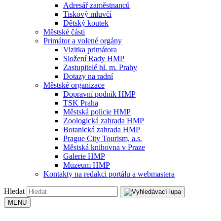
Adresář zaměstnanců
Tiskový mluvčí
Dětský koutek
Městské části
Primátor a volené orgány
Vizitka primátora
Složení Rady HMP
Zastupitelé hl. m. Prahy
Dotazy na radní
Městské organizace
Dopravní podnik HMP
TSK Praha
Městská policie HMP
Zoologická zahrada HMP
Botanická zahrada HMP
Prague City Tourism, a.s.
Městská knihovna v Praze
Galerie HMP
Muzeum HMP
Kontakty na redakci portálu a webmastera
Hledat
MENU