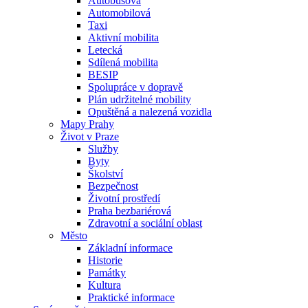
Autobusová
Automobilová
Taxi
Aktivní mobilita
Letecká
Sdílená mobilita
BESIP
Spolupráce v dopravě
Plán udržitelné mobility
Opuštěná a nalezená vozidla
Mapy Prahy
Život v Praze
Služby
Byty
Školství
Bezpečnost
Životní prostředí
Praha bezbariérová
Zdravotní a sociální oblast
Město
Základní informace
Historie
Památky
Kultura
Praktické informace