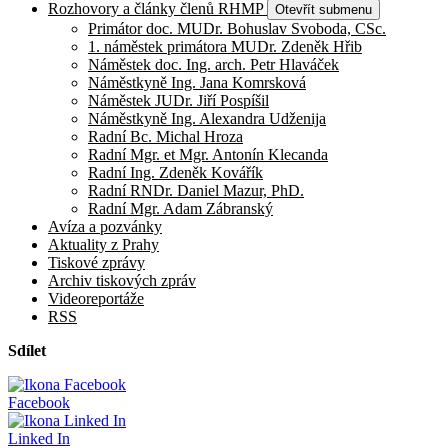
Rozhovory a články členů RHMP
Otevřít submenu
Primátor doc. MUDr. Bohuslav Svoboda, CSc.
1. náměstek primátora MUDr. Zdeněk Hřib
Náměstek doc. Ing. arch. Petr Hlaváček
Náměstkyně Ing. Jana Komrsková
Náměstek JUDr. Jiří Pospíšil
Náměstkyně Ing. Alexandra Udženija
Radní Bc. Michal Hroza
Radní Mgr. et Mgr. Antonín Klecanda
Radní Ing. Zdeněk Kovářík
Radní RNDr. Daniel Mazur, PhD.
Radní Mgr. Adam Zábranský
Avíza a pozvánky
Aktuality z Prahy
Tiskové zprávy
Archiv tiskových zpráv
Videoreportáže
RSS
Sdílet
Facebook
Linked In