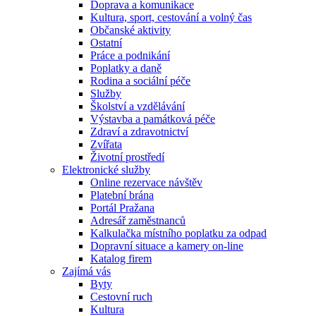
Doprava a komunikace
Kultura, sport, cestování a volný čas
Občanské aktivity
Ostatní
Práce a podnikání
Poplatky a daně
Rodina a sociální péče
Služby
Školství a vzdělávání
Výstavba a památková péče
Zdraví a zdravotnictví
Zvířata
Životní prostředí
Elektronické služby
Online rezervace návštěv
Platební brána
Portál Pražana
Adresář zaměstnanců
Kalkulačka místního poplatku za odpad
Dopravní situace a kamery on-line
Katalog firem
Zajímá vás
Byty
Cestovní ruch
Kultura