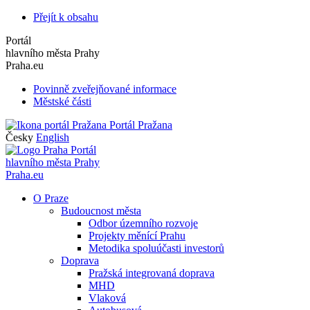
Přejít k obsahu
Portál
hlavního města Prahy
Praha.eu
Povinně zveřejňované informace
Městské části
Portál Pražana
Česky
English
Portál
hlavního města Prahy
Praha.eu
O Praze
Budoucnost města
Odbor územního rozvoje
Projekty měnící Prahu
Metodika spoluúčasti investorů
Doprava
Pražská integrovaná doprava
MHD
Vlaková