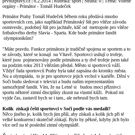
prvnizpravy.cz | 6.2.2014 | Rubrika: sport | Strana: 0 | Téma: Volené
orgány - Primátor - Tomáš Hudeček
Primátor Prahy Tomáš Hudeček během roku předává mnoho
sportovních cen, jako napřiklad Primátoský štít pro vítěze závodu
osmiveslic, podobný štít pro jachtaře, klíč od metropole pro vítěze
fotbalového derby Slavia - Sparta. Kde bude primátor fandit
olympionikům?
"Máte pravdu. Funkce primátora je tradičně spojena se sportem a to
se závody, které se konají na Vltavě. Sportovci usilují o trofeje,
které jsou pojmenovány podle primátora a ty dvě trofeje jsem také
na podzim roku 2013 vítězům předal. Město si sportovců váží.
Vždyť řada sportovců Prahy byla také zapsána do kroniky města.
Nu a olympiáda, to je pro sportovce jejich vrchol v kariéře. Dění v
Soči budu sledovat v televizi a budu našim reprezentantům
samozřejmě fandit. Vím, že na Letné si budou moci příznivci
sportu některé zimní disciplíny zkusit na vlastní kůži. Pokud mi
vyjde čas, zastavil bych se i tam., ale nebrusil bych tam.
Kolik získají čeští sportovci v Soči podle vás medailí?
Něco jiného je, kolik bych jim přál, aby získali a kolik jich při té
velké konkurenci skutečně získají. Bylo by pěkné, kdyby jich bylo
více než na té poslední zimní olympiádě.