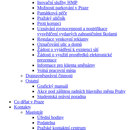
Inovační služby HMP
Možnosti parkování v Praze
Památková péče
Pražský uličník
Proti korupci
Uznávání rovnocennosti a nostrifikace
vysvědčení vydaných zahraničními školami
Regulace venkovní reklamy
Označování ulic a domů
Žádost o vyjádření k existenci sítí
Žádosti o využití prostředků elektronické
prezentace
Informace pro klienta směnárny
Volná pracovní místa
Dopravněsprávní činnosti
Ostatní
Grafický manuál
Akce pod záštitou radních hlavního města Prahy
Studentská právní poradna
Co dělat v Praze
Kontakty
Magistrát
Úřední hodiny
Podatelna
Pražské kontaktní centrum