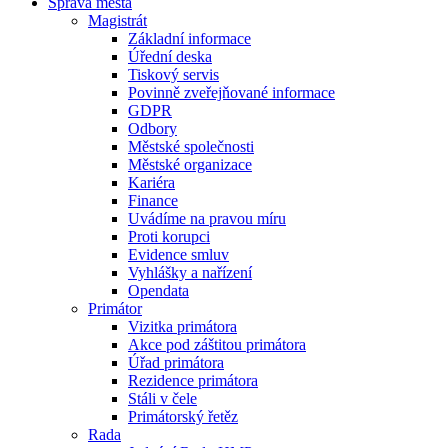
Správa města
Magistrát
Základní informace
Úřední deska
Tiskový servis
Povinně zveřejňované informace
GDPR
Odbory
Městské společnosti
Městské organizace
Kariéra
Finance
Uvádíme na pravou míru
Proti korupci
Evidence smluv
Vyhlášky a nařízení
Opendata
Primátor
Vizitka primátora
Akce pod záštitou primátora
Úřad primátora
Rezidence primátora
Stáli v čele
Primátorský řetěz
Rada