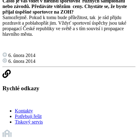
Často je vás vidět v hlediští sportovišť různých šampionátů
nebo závodů. Předáváte vítězům ceny. Chystáte se, že byste
přijal úspěšné sportovce na ZOH?
Samozřejmě. Pokud k tomu bude příležitost, tak je rád přijdu
pozdravit a poblahopřát jim. Vždyť sportovní úspěchy jsou také
propagací České republiky ve světě a s tím souvisí i propagace
hlavního města.
6. února 2014
6. února 2014
Rychlé odkazy
Kontakty
Potřebuji řešit
Tiskový servis