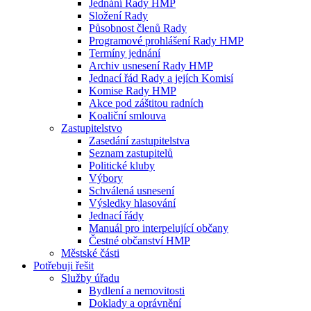
Jednání Rady HMP
Složení Rady
Působnost členů Rady
Programové prohlášení Rady HMP
Termíny jednání
Archiv usnesení Rady HMP
Jednací řád Rady a jejích Komisí
Komise Rady HMP
Akce pod záštitou radních
Koaliční smlouva
Zastupitelstvo
Zasedání zastupitelstva
Seznam zastupitelů
Politické kluby
Výbory
Schválená usnesení
Výsledky hlasování
Jednací řády
Manuál pro interpelující občany
Čestné občanství HMP
Městské části
Potřebuji řešit
Služby úřadu
Bydlení a nemovitosti
Doklady a oprávnění