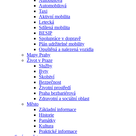
Autobusová
Automobilová
Taxi
Aktivní mobilita
Letecká
Sdílená mobilita
BESIP
Spolupráce v dopravě
Plán udržitelné mobility
Opuštěná a nalezená vozidla
Mapy Prahy
Život v Praze
Služby
Byty
Školství
Bezpečnost
Životní prostředí
Praha bezbariérová
Zdravotní a sociální oblast
Město
Základní informace
Historie
Památky
Kultura
Praktické informace