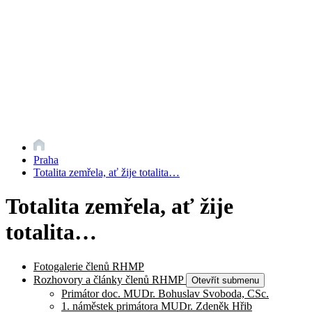
Praha
Totalita zemřela, ať žije totalita…
Totalita zemřela, ať žije
totalita…
Fotogalerie členů RHMP
Rozhovory a články členů RHMP
Otevřít submenu
Primátor doc. MUDr. Bohuslav Svoboda, CSc.
1. náměstek primátora MUDr. Zdeněk Hřib