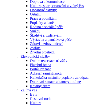
Doprava a komunikace
Kultura, sport, cestování a volný čas
Občanské aktivity
Ostatní
Práce a podnikání
Poplatky a daně
Rodina a sociální péče
Služby
Školství a vzdělávání
Výstavba a památková péče
Zdraví a zdravotnictví
Zvířata
Životní prostředí
Elektronické služby
Online rezervace návštěv
Platební brána
Portál Pražana
Adresář zaměstnanců
Kalkulačka místního poplatku za odpad
Dopravní situace a kamery on-line
Katalog firem
Zajímá vás
Byty
Cestovní ruch
Kultura