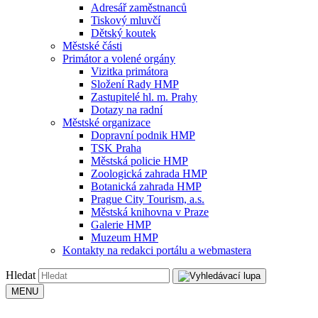
Adresář zaměstnanců
Tiskový mluvčí
Dětský koutek
Městské části
Primátor a volené orgány
Vizitka primátora
Složení Rady HMP
Zastupitelé hl. m. Prahy
Dotazy na radní
Městské organizace
Dopravní podnik HMP
TSK Praha
Městská policie HMP
Zoologická zahrada HMP
Botanická zahrada HMP
Prague City Tourism, a.s.
Městská knihovna v Praze
Galerie HMP
Muzeum HMP
Kontakty na redakci portálu a webmastera
Hledat
MENU