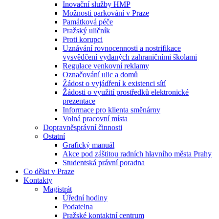
Inovační služby HMP
Možnosti parkování v Praze
Památková péče
Pražský uličník
Proti korupci
Uznávání rovnocennosti a nostrifikace
vysvědčení vydaných zahraničními školami
Regulace venkovní reklamy
Označování ulic a domů
Žádost o vyjádření k existenci sítí
Žádosti o využití prostředků elektronické
prezentace
Informace pro klienta směnárny
Volná pracovní místa
Dopravněsprávní činnosti
Ostatní
Grafický manuál
Akce pod záštitou radních hlavního města Prahy
Studentská právní poradna
Co dělat v Praze
Kontakty
Magistrát
Úřední hodiny
Podatelna
Pražské kontaktní centrum