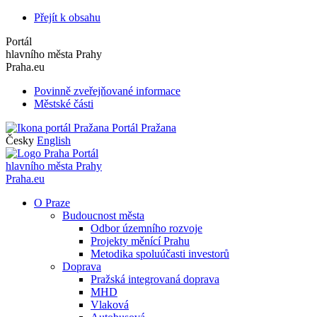
Přejít k obsahu
Portál
hlavního města Prahy
Praha.eu
Povinně zveřejňované informace
Městské části
Portál Pražana
Česky
English
Portál
hlavního města Prahy
Praha.eu
O Praze
Budoucnost města
Odbor územního rozvoje
Projekty měnící Prahu
Metodika spoluúčasti investorů
Doprava
Pražská integrovaná doprava
MHD
Vlaková