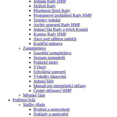
Jednání Rady HMP
Složení Rady
Působnost členů Rady
Programové prohlášení Rady HMP
Termíny jednání
Archiv usnesení Rady HMP
Jednací řád Rady a jejích Komisí
Komise Rady HMP
Akce pod záštitou radních
Koaliční smlouva
Zastupitelstvo
Zasedání zastupitelstva
Seznam zastupitelů
Politické kluby
Výbory
Schválená usnesení
Výsledky hlasování
Jednací řády
Manuál pro interpelující občany
Čestné občanství HMP
Městské části
Potřebuji řešit
Služby úřadu
Bydlení a nemovitosti
Doklady a oprávnění