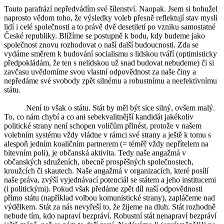
Touto parafrází nepředvádím své šílenství. Naopak. Jsem si bohužel
naprosto vědom toho, že výsledky voleb přesně reflektují stav mysli
lidí i celé společnosti a to právě dvě desetiletí po vzniku samostatné
České republiky. Blížíme se postupně k bodu, kdy budeme jako
společnost znovu rozhodovat o naší další budoucnosti. Zda se
vydáme směrem k budování socialismu s lidskou tváří (optimisticky
předpokládám, že ten s nelidskou už snad budovat nebudeme) či si
zavčasu uvědomíme svou vlastní odpovědnost za naše činy a
nepředáme své svobody zpět silnému a robustnímu a neefektivnímu
státu.
Není to však o státu. Stát by měl být sice silný, ovšem malý.
To, co nám chybí a co ani sebekvalitnější kandidát jakékoliv
politické strany není schopen voličům přinést, protože v našem
volebním systému vždy vládne v rámci své strany a ještě k tomu s
alespoň jedním koaličním partnerem (= téměř vždy nepřítelem na
bitevním poli), je občanská aktivita. Tedy naše angažmá v
občanských sdruženích, obecně prospěšných společnostech,
kroužcích či skautech. Naše angažmá v organizacích, které posílí
naše práva, zvýší vyjednávací potenciál se státem a jeho institucemi
(i politickými). Pokud však předáme zpět díl naší odpovědnosti
přímo státu (například volbou komunistické strany), zapláčeme nad
výdělkem. Stát za nás nevyřeší to, že žijeme na dluh. Stát rozhodně
nebude tím, kdo napraví bezpráví. Robustní stát nenapraví bezpráví