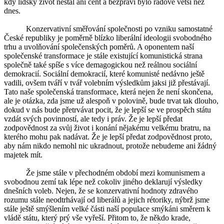
kdy lidský život nestál ani cent a bezpráví bylo řádově větší než
dnes.
Konzervativní směřování společnosti po vzniku samostatné
České republiky je poměrně blízko liberální ideologii svobodného
trhu a uvolňování společenských poměrů. A oponentem naší
společenské transformace je stále existující komunistická strana
společně také spíše s více demagogickou než reálnou sociální
demokracií. Sociální demokracií, které komunisté nedávno ještě
vadili, ovšem tváří v tvář volebním výsledkům jaksi již přestávají.
Tato naše společenská transformace, která nejen že není skončena,
ale je otázka, zda jsme už alespoň v polovině, bude trvat tak dlouho,
dokud v nás bude přetrvávat pocit, že je lepší se ve prospěch státu
vzdát svých povinností, ale tedy i práv. Že je lepší předat
zodpovědnost za svůj život i konání nějakému velkému bratru, na
kterého mohu pak nadávat. Že je lepší předat zodpovědnost proto,
aby nám nikdo nemohl nic ukradnout, protože nebudeme ani žádný
majetek mít.
Že jsme stále v přechodném období mezi komunismem a
svobodnou zemí tak lépe než cokoliv jiného deklarují výsledky
dnešních voleb. Nejen, že se konzervativní hodnoty zdravého
rozumu stále neodtrhávají od liberálů a jejich rétoriky, nýbrž jsme
stále ještě smýšlením velké části naší populace smýkáni směrem k
vládě státu, který prý vše vyřeší. Přitom to, že někdo krade,