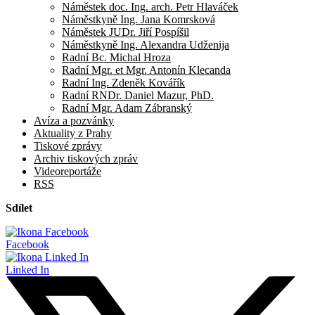
Náměstek doc. Ing. arch. Petr Hlaváček
Náměstkyně Ing. Jana Komrsková
Náměstek JUDr. Jiří Pospíšil
Náměstkyně Ing. Alexandra Udženija
Radní Bc. Michal Hroza
Radní Mgr. et Mgr. Antonín Klecanda
Radní Ing. Zdeněk Kovářík
Radní RNDr. Daniel Mazur, PhD.
Radní Mgr. Adam Zábranský
Avíza a pozvánky
Aktuality z Prahy
Tiskové zprávy
Archiv tiskových zpráv
Videoreportáže
RSS
Sdílet
Facebook
Linked In