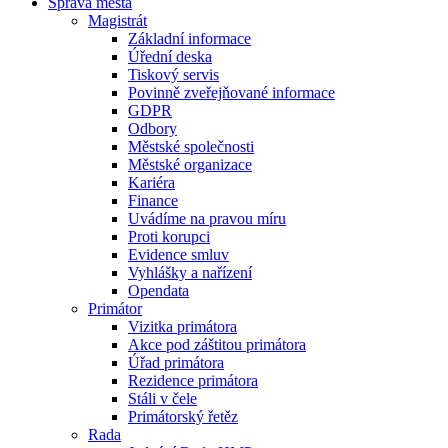
Správa města
Magistrát
Základní informace
Úřední deska
Tiskový servis
Povinně zveřejňované informace
GDPR
Odbory
Městské společnosti
Městské organizace
Kariéra
Finance
Uvádíme na pravou míru
Proti korupci
Evidence smluv
Vyhlášky a nařízení
Opendata
Primátor
Vizitka primátora
Akce pod záštitou primátora
Úřad primátora
Rezidence primátora
Stáli v čele
Primátorský řetěz
Rada