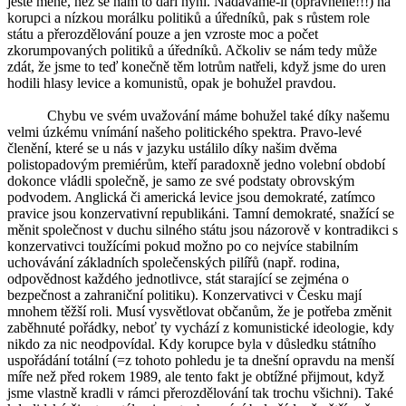
ještě méně, než se nám to daří nyní. Nadáváme-li (oprávněně!!!) na
korupci a nízkou morálku politiků a úředníků, pak s růstem role
státu a přerozdělování pouze a jen vzroste moc a počet
zkorumpovaných politiků a úředníků. Ačkoliv se nám tedy může
zdát, že jsme to teď konečně těm lotrům natřeli, když jsme do uren
hodili hlasy levice a komunistů, opak je bohužel pravdou.
Chybu ve svém uvažování máme bohužel také díky našemu
velmi úzkému vnímání našeho politického spektra. Pravo-levé
členění, které se u nás v jazyku ustálilo díky našim dvěma
polistopadovým premiérům, kteří paradoxně jedno volební období
dokonce vládli společně, je samo ze své podstaty obrovským
podvodem. Anglická či americká levice jsou demokraté, zatímco
pravice jsou konzervativní republikáni. Tamní demokraté, snažící se
měnit společnost v duchu silného státu jsou názorově v kontradikci s
konzervativci toužícími pokud možno po co nejvíce stabilním
uchovávání základních společenských pilířů (např. rodina,
odpovědnost každého jednotlivce, stát starající se zejména o
bezpečnost a zahraniční politiku). Konzervativci v Česku mají
mnohem těžší roli. Musí vysvětlovat občanům, že je potřeba změnit
zaběhnuté pořádky, neboť ty vychází z komunistické ideologie, kdy
nikdo za nic neodpovídal. Kdy korupce byla v důsledku státního
uspořádání totální (=z tohoto pohledu je ta dnešní opravdu na menší
míře než před rokem 1989, ale tento fakt je obtížné přijmout, když
jsme vlastně kradli v rámci přerozdělování tak trochu všichni). Také