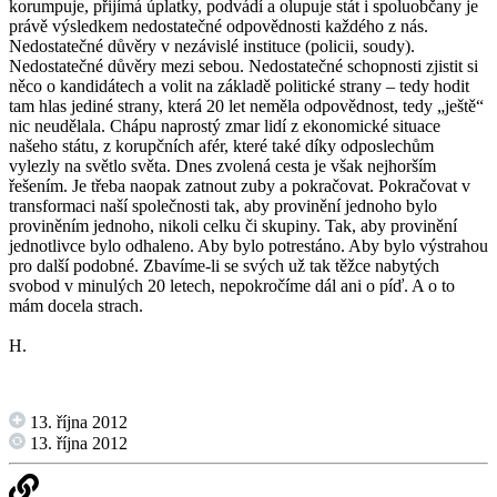
korumpuje, přijímá úplatky, podvádí a olupuje stát i spoluobčany je
právě výsledkem nedostatečné odpovědnosti každého z nás.
Nedostatečné důvěry v nezávislé instituce (policii, soudy).
Nedostatečné důvěry mezi sebou. Nedostatečné schopnosti zjistit si
něco o kandidátech a volit na základě politické strany – tedy hodit
tam hlas jediné strany, která 20 let neměla odpovědnost, tedy „ještě“
nic neudělala. Chápu naprostý zmar lidí z ekonomické situace
našeho státu, z korupčních afér, které také díky odposlechům
vylezly na světlo světa. Dnes zvolená cesta je však nejhorším
řešením. Je třeba naopak zatnout zuby a pokračovat. Pokračovat v
transformaci naší společnosti tak, aby provinění jednoho bylo
proviněním jednoho, nikoli celku či skupiny. Tak, aby provinění
jednotlivce bylo odhaleno. Aby bylo potrestáno. Aby bylo výstrahou
pro další podobné. Zbavíme-li se svých už tak těžce nabytých
svobod v minulých 20 letech, nepokročíme dál ani o píď. A o to
mám docela strach.
H.
13. října 2012
13. října 2012