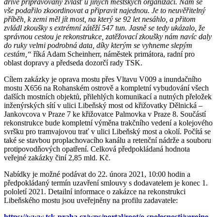
dříve připravovány zvlášť u jiných městských organizací. Nám se
vše podařilo zkoordinovat a připravit najednou. Je to neuvěřitelný
příběh, k zemi měl jít most, na který se 92 let nesáhlo, a přitom
zvládl zkoušky s extrémní zátěží 547 tun. Jasně se tedy ukázalo, že
správnou cestou je rekonstrukce, zatěžovací zkoušky nám navíc daly
do ruky velmi podrobná data, díky kterým se vyhneme slepým
cestám,“
říká Adam Scheinherr, náměstek primátora, radní pro
oblast dopravy a předseda dozorčí rady TSK.
Cílem zakázky je oprava mostu přes Vltavu V009 a inundačního
mostu X656 na Rohanském ostrově a kompletní vybudování všech
dalších mostních objektů, přilehlých komunikací a nutných přeložek
inženýrských sítí v ulici Libeňský most od křižovatky Dělnická –
Jankovcova v Praze 7 ke křižovatce Palmovka v Praze 8. Součástí
rekonstrukce bude kompletní výměna trakčního vedení a kolejového
svršku pro tramvajovou trať v ulici Libeňský most a okolí. Počítá se
také se stavbou proplachovacího kanálu a retenční nádrže a souboru
protipovodňových opatření. Celková předpokládaná hodnota
veřejné zakázky činí 2,85 mld. Kč.
Nabídky je možné podávat do 22. února 2021, 10:00 hodin a
předpokládaný termín uzavření smlouvy s dodavatelem je konec 1.
pololetí 2021. Detailní informace o zakázce na rekonstrukci
Libeňského mostu jsou uveřejněny na profilu zadavatele:
https://www.tsk-praha.cz/wps/portal/root/o-spolecnosti/verejne-