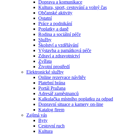
Doprava a komunikace
Kultura, sport, cestování a volný čas
Občanské aktivity
Ostatní
Práce a podnikání
Poplatky a daně
Rodina a sociální péče
Služby
Školství a vzdělávání
Výstavba a památková péče
Zdraví a zdravotnictví
Zvířata
Životní prostředí
Elektronické služby
Online rezervace návštěv
Platební brána
Portál Pražana
Adresář zaměstnanců
Kalkulačka místního poplatku za odpad
Dopravní situace a kamery on-line
Katalog firem
Zajímá vás
Byty
Cestovní ruch
Kultura