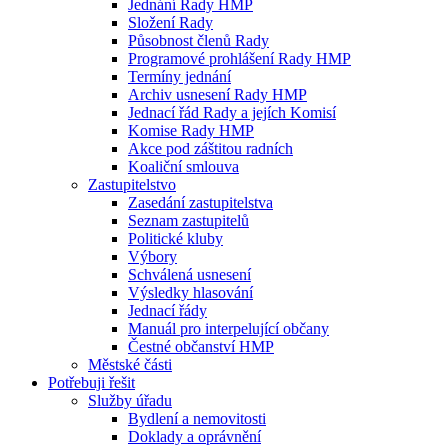
Jednání Rady HMP
Složení Rady
Působnost členů Rady
Programové prohlášení Rady HMP
Termíny jednání
Archiv usnesení Rady HMP
Jednací řád Rady a jejích Komisí
Komise Rady HMP
Akce pod záštitou radních
Koaliční smlouva
Zastupitelstvo
Zasedání zastupitelstva
Seznam zastupitelů
Politické kluby
Výbory
Schválená usnesení
Výsledky hlasování
Jednací řády
Manuál pro interpelující občany
Čestné občanství HMP
Městské části
Potřebuji řešit
Služby úřadu
Bydlení a nemovitosti
Doklady a oprávnění