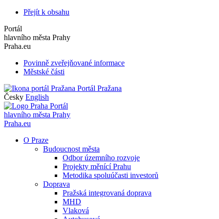
Přejít k obsahu
Portál
hlavního města Prahy
Praha.eu
Povinně zveřejňované informace
Městské části
Portál Pražana
Česky
English
Portál
hlavního města Prahy
Praha.eu
O Praze
Budoucnost města
Odbor územního rozvoje
Projekty měnící Prahu
Metodika spoluúčasti investorů
Doprava
Pražská integrovaná doprava
MHD
Vlaková