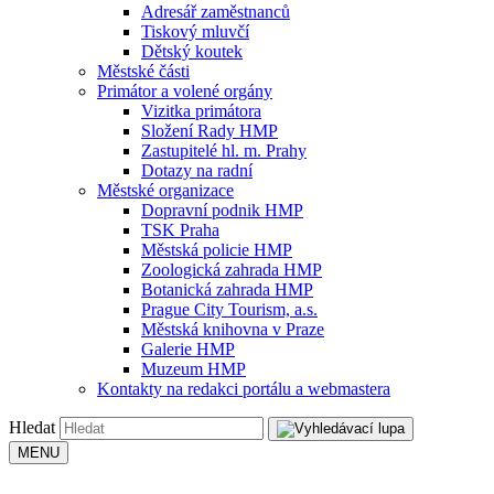
Adresář zaměstnanců
Tiskový mluvčí
Dětský koutek
Městské části
Primátor a volené orgány
Vizitka primátora
Složení Rady HMP
Zastupitelé hl. m. Prahy
Dotazy na radní
Městské organizace
Dopravní podnik HMP
TSK Praha
Městská policie HMP
Zoologická zahrada HMP
Botanická zahrada HMP
Prague City Tourism, a.s.
Městská knihovna v Praze
Galerie HMP
Muzeum HMP
Kontakty na redakci portálu a webmastera
Hledat
MENU