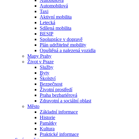
Autobusová
Automobilová
Taxi
Aktivní mobilita
Letecká
Sdílená mobilita
BESIP
Spolupráce v dopravě
Plán udržitelné mobility
Opuštěná a nalezená vozidla
Mapy Prahy
Život v Praze
Služby
Byty
Školství
Bezpečnost
Životní prostředí
Praha bezbariérová
Zdravotní a sociální oblast
Město
Základní informace
Historie
Památky
Kultura
Praktické informace