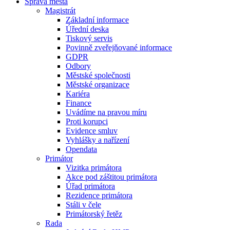
Správa města
Magistrát
Základní informace
Úřední deska
Tiskový servis
Povinně zveřejňované informace
GDPR
Odbory
Městské společnosti
Městské organizace
Kariéra
Finance
Uvádíme na pravou míru
Proti korupci
Evidence smluv
Vyhlášky a nařízení
Opendata
Primátor
Vizitka primátora
Akce pod záštitou primátora
Úřad primátora
Rezidence primátora
Stáli v čele
Primátorský řetěz
Rada