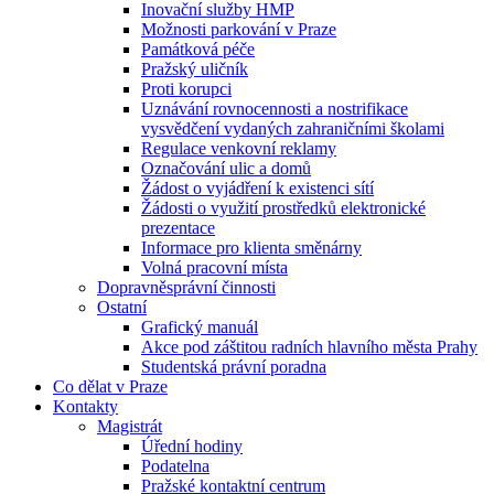
Inovační služby HMP
Možnosti parkování v Praze
Památková péče
Pražský uličník
Proti korupci
Uznávání rovnocennosti a nostrifikace
vysvědčení vydaných zahraničními školami
Regulace venkovní reklamy
Označování ulic a domů
Žádost o vyjádření k existenci sítí
Žádosti o využití prostředků elektronické
prezentace
Informace pro klienta směnárny
Volná pracovní místa
Dopravněsprávní činnosti
Ostatní
Grafický manuál
Akce pod záštitou radních hlavního města Prahy
Studentská právní poradna
Co dělat v Praze
Kontakty
Magistrát
Úřední hodiny
Podatelna
Pražské kontaktní centrum