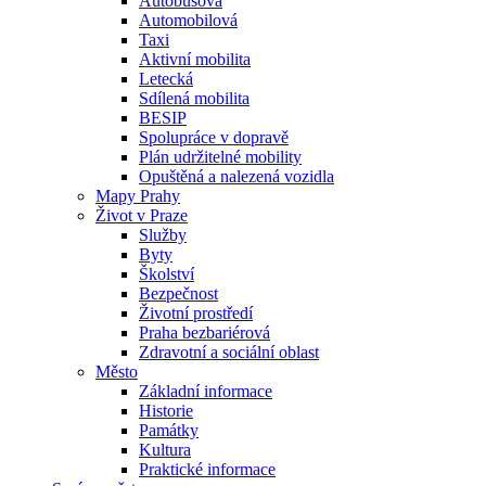
Autobusová
Automobilová
Taxi
Aktivní mobilita
Letecká
Sdílená mobilita
BESIP
Spolupráce v dopravě
Plán udržitelné mobility
Opuštěná a nalezená vozidla
Mapy Prahy
Život v Praze
Služby
Byty
Školství
Bezpečnost
Životní prostředí
Praha bezbariérová
Zdravotní a sociální oblast
Město
Základní informace
Historie
Památky
Kultura
Praktické informace