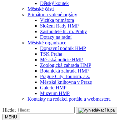
Dětský koutek
Městské části
Primátor a volené orgány
Vizitka primátora
Složení Rady HMP
Zastupitelé hl. m. Prahy
Dotazy na radní
Městské organizace
Dopravní podnik HMP
TSK Praha
Městská policie HMP
Zoologická zahrada HMP
Botanická zahrada HMP
Prague City Tourism, a.s.
Městská knihovna v Praze
Galerie HMP
Muzeum HMP
Kontakty na redakci portálu a webmastera
Hledat
MENU