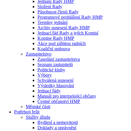
Jednání Rady HMP
Složení Rady
Působnost členů Rady
Programové prohlášení Rady HMP
Termíny jednání
Archiv usnesení Rady HMP
Jednací řád Rady a jejích Komisí
Komise Rady HMP
Akce pod záštitou radních
Koaliční smlouva
Zastupitelstvo
Zasedání zastupitelstva
Seznam zastupitelů
Politické kluby
Výbory
Schválená usnesení
Výsledky hlasování
Jednací řády
Manuál pro interpelující občany
Čestné občanství HMP
Městské části
Potřebuji řešit
Služby úřadu
Bydlení a nemovitosti
Doklady a oprávnění