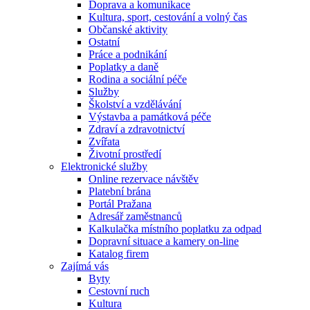
Doprava a komunikace
Kultura, sport, cestování a volný čas
Občanské aktivity
Ostatní
Práce a podnikání
Poplatky a daně
Rodina a sociální péče
Služby
Školství a vzdělávání
Výstavba a památková péče
Zdraví a zdravotnictví
Zvířata
Životní prostředí
Elektronické služby
Online rezervace návštěv
Platební brána
Portál Pražana
Adresář zaměstnanců
Kalkulačka místního poplatku za odpad
Dopravní situace a kamery on-line
Katalog firem
Zajímá vás
Byty
Cestovní ruch
Kultura