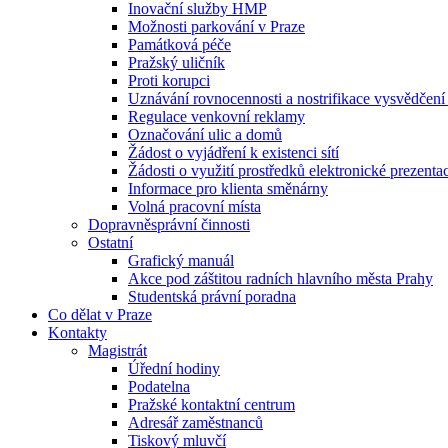
Inovační služby HMP
Možnosti parkování v Praze
Památková péče
Pražský uličník
Proti korupci
Uznávání rovnocennosti a nostrifikace vysvědčen
Regulace venkovní reklamy
Označování ulic a domů
Žádost o vyjádření k existenci sítí
Žádosti o využití prostředků elektronické prezenta
Informace pro klienta směnárny
Volná pracovní místa
Dopravněsprávní činnosti
Ostatní
Grafický manuál
Akce pod záštitou radních hlavního města Prahy
Studentská právní poradna
Co dělat v Praze
Kontakty
Magistrát
Úřední hodiny
Podatelna
Pražské kontaktní centrum
Adresář zaměstnanců
Tiskový mluvčí