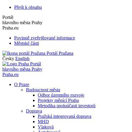
Přejít k obsahu
Portál
hlavního města Prahy
Praha.eu
Povinně zveřejňované informace
Městské části
Portál Pražana
Česky
English
Portál
hlavního města Prahy
Praha.eu
O Praze
Budoucnost města
Odbor územního rozvoje
Projekty měnící Prahu
Metodika spoluúčasti investorů
Doprava
Pražská integrovaná doprava
MHD
Vlaková