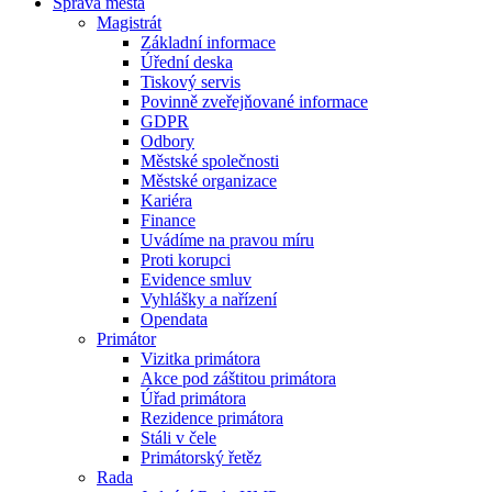
Správa města
Magistrát
Základní informace
Úřední deska
Tiskový servis
Povinně zveřejňované informace
GDPR
Odbory
Městské společnosti
Městské organizace
Kariéra
Finance
Uvádíme na pravou míru
Proti korupci
Evidence smluv
Vyhlášky a nařízení
Opendata
Primátor
Vizitka primátora
Akce pod záštitou primátora
Úřad primátora
Rezidence primátora
Stáli v čele
Primátorský řetěz
Rada