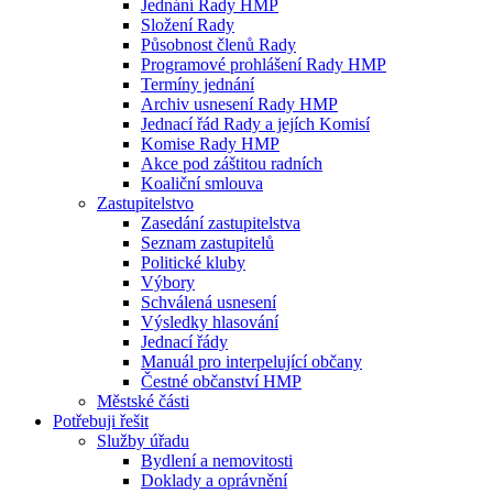
Jednání Rady HMP
Složení Rady
Působnost členů Rady
Programové prohlášení Rady HMP
Termíny jednání
Archiv usnesení Rady HMP
Jednací řád Rady a jejích Komisí
Komise Rady HMP
Akce pod záštitou radních
Koaliční smlouva
Zastupitelstvo
Zasedání zastupitelstva
Seznam zastupitelů
Politické kluby
Výbory
Schválená usnesení
Výsledky hlasování
Jednací řády
Manuál pro interpelující občany
Čestné občanství HMP
Městské části
Potřebuji řešit
Služby úřadu
Bydlení a nemovitosti
Doklady a oprávnění