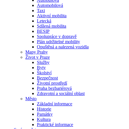
Autobusová
Automobilová
Taxi
Aktivní mobilita
Letecká
Sdílená mobilita
BESIP
Spolupráce v dopravě
Plán udržitelné mobility
Opuštěná a nalezená vozidla
Mapy Prahy
Život v Praze
Služby
Byty
Školství
Bezpečnost
Životní prostředí
Praha bezbariérová
Zdravotní a sociální oblast
Město
Základní informace
Historie
Památky
Kultura
Praktické informace