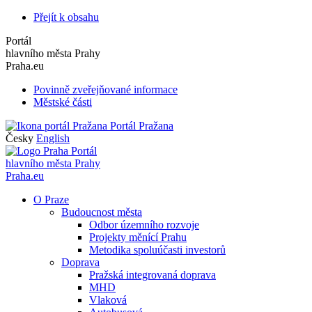
Přejít k obsahu
Portál
hlavního města Prahy
Praha.eu
Povinně zveřejňované informace
Městské části
Portál Pražana
Česky
English
Portál
hlavního města Prahy
Praha.eu
O Praze
Budoucnost města
Odbor územního rozvoje
Projekty měnící Prahu
Metodika spoluúčasti investorů
Doprava
Pražská integrovaná doprava
MHD
Vlaková