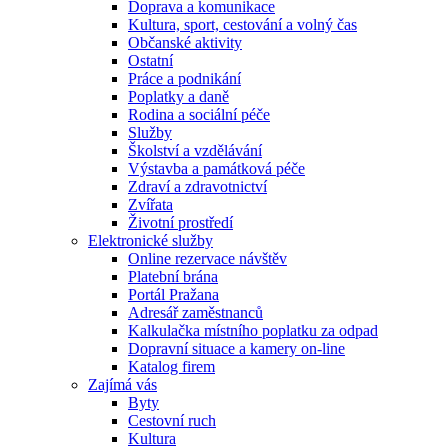
Doprava a komunikace
Kultura, sport, cestování a volný čas
Občanské aktivity
Ostatní
Práce a podnikání
Poplatky a daně
Rodina a sociální péče
Služby
Školství a vzdělávání
Výstavba a památková péče
Zdraví a zdravotnictví
Zvířata
Životní prostředí
Elektronické služby
Online rezervace návštěv
Platební brána
Portál Pražana
Adresář zaměstnanců
Kalkulačka místního poplatku za odpad
Dopravní situace a kamery on-line
Katalog firem
Zajímá vás
Byty
Cestovní ruch
Kultura