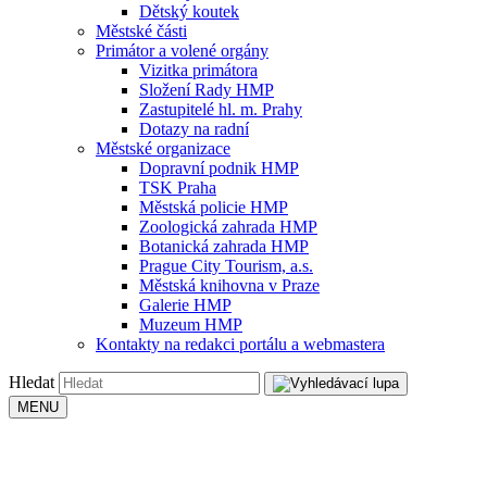
Dětský koutek
Městské části
Primátor a volené orgány
Vizitka primátora
Složení Rady HMP
Zastupitelé hl. m. Prahy
Dotazy na radní
Městské organizace
Dopravní podnik HMP
TSK Praha
Městská policie HMP
Zoologická zahrada HMP
Botanická zahrada HMP
Prague City Tourism, a.s.
Městská knihovna v Praze
Galerie HMP
Muzeum HMP
Kontakty na redakci portálu a webmastera
Hledat
MENU