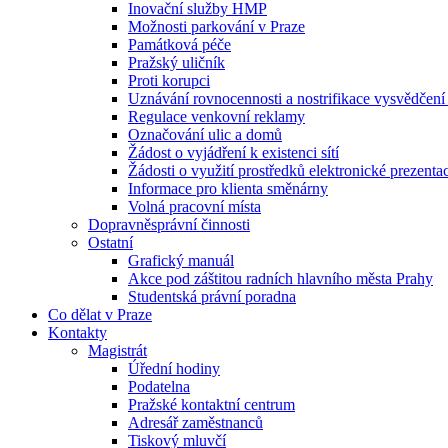
Inovační služby HMP
Možnosti parkování v Praze
Památková péče
Pražský uličník
Proti korupci
Uznávání rovnocennosti a nostrifikace vysvědčen
Regulace venkovní reklamy
Označování ulic a domů
Žádost o vyjádření k existenci sítí
Žádosti o využití prostředků elektronické prezenta
Informace pro klienta směnárny
Volná pracovní místa
Dopravněsprávní činnosti
Ostatní
Grafický manuál
Akce pod záštitou radních hlavního města Prahy
Studentská právní poradna
Co dělat v Praze
Kontakty
Magistrát
Úřední hodiny
Podatelna
Pražské kontaktní centrum
Adresář zaměstnanců
Tiskový mluvčí