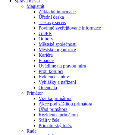
Správa města
Magistrát
Základní informace
Úřední deska
Tiskový servis
Povinně zveřejňované informace
GDPR
Odbory
Městské společnosti
Městské organizace
Kariéra
Finance
Uvádíme na pravou míru
Proti korupci
Evidence smluv
Vyhlášky a nařízení
Opendata
Primátor
Vizitka primátora
Akce pod záštitou primátora
Úřad primátora
Rezidence primátora
Stáli v čele
Primátorský řetěz
Rada