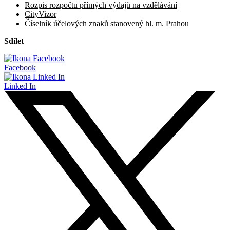
Rozpis rozpočtu přímých výdajů na vzdělávání
CityVizor
Číselník účelových znaků stanovený hl. m. Prahou
Sdílet
Facebook
Linked In