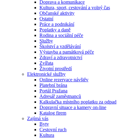
Doprava a komunikace
Kultura, sport, cestování a volný čas
Občanské aktivity
Ostatní
Práce a podnikání
Poplatky a daně
Rodina a sociální péče
Služby
Školství a vzdělávání
Výstavba a památková péče
Zdraví a zdravotnictví
Zvířata
Životní prostředí
Elektronické služby
Online rezervace návštěv
Platební brána
Portál Pražana
Adresář zaměstnanců
Kalkulačka místního poplatku za odpad
Dopravní situace a kamery on-line
Katalog firem
Zajímá vás
Byty
Cestovní ruch
Kultura