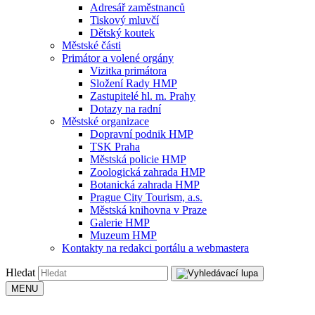
Adresář zaměstnanců
Tiskový mluvčí
Dětský koutek
Městské části
Primátor a volené orgány
Vizitka primátora
Složení Rady HMP
Zastupitelé hl. m. Prahy
Dotazy na radní
Městské organizace
Dopravní podnik HMP
TSK Praha
Městská policie HMP
Zoologická zahrada HMP
Botanická zahrada HMP
Prague City Tourism, a.s.
Městská knihovna v Praze
Galerie HMP
Muzeum HMP
Kontakty na redakci portálu a webmastera
Hledat
MENU