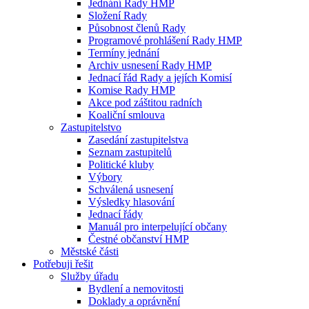
Jednání Rady HMP
Složení Rady
Působnost členů Rady
Programové prohlášení Rady HMP
Termíny jednání
Archiv usnesení Rady HMP
Jednací řád Rady a jejích Komisí
Komise Rady HMP
Akce pod záštitou radních
Koaliční smlouva
Zastupitelstvo
Zasedání zastupitelstva
Seznam zastupitelů
Politické kluby
Výbory
Schválená usnesení
Výsledky hlasování
Jednací řády
Manuál pro interpelující občany
Čestné občanství HMP
Městské části
Potřebuji řešit
Služby úřadu
Bydlení a nemovitosti
Doklady a oprávnění