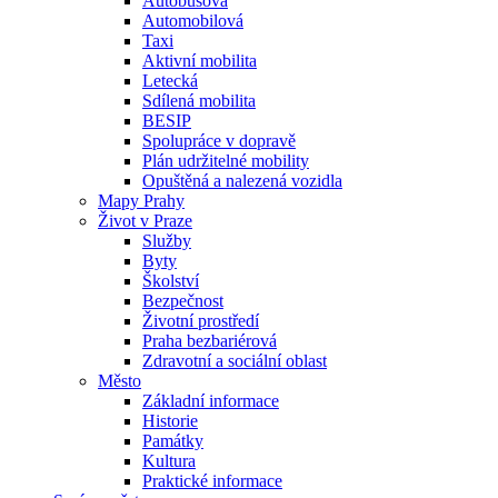
Autobusová
Automobilová
Taxi
Aktivní mobilita
Letecká
Sdílená mobilita
BESIP
Spolupráce v dopravě
Plán udržitelné mobility
Opuštěná a nalezená vozidla
Mapy Prahy
Život v Praze
Služby
Byty
Školství
Bezpečnost
Životní prostředí
Praha bezbariérová
Zdravotní a sociální oblast
Město
Základní informace
Historie
Památky
Kultura
Praktické informace