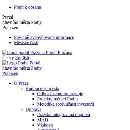
Přejít k obsahu
Portál
hlavního města Prahy
Praha.eu
Povinně zveřejňované informace
Městské části
Portál Pražana
Česky
English
Portál
hlavního města Prahy
Praha.eu
O Praze
Budoucnost města
Odbor územního rozvoje
Projekty měnící Prahu
Metodika spoluúčasti investorů
Doprava
Pražská integrovaná doprava
MHD
Vlaková