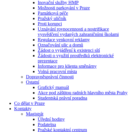
Inovační služby HMP
Možnosti parkování v Praze
Památková péče
Pražský uličník
Proti korupci
Uznávání rovnocennosti a nostrifikace
vysvědčení vydaných zahraničními školami
Regulace venkovní reklamy
Označování ulic a domů
Žádost o vyjádření k existenci sítí
Žádosti o využití prostředků elektronické
prezentace
Informace pro klienta směnárny
Volná pracovní místa
Dopravněsprávní činnosti
Ostatní
Grafický manuál
Akce pod záštitou radních hlavního města Prahy
Studentská právní poradna
Co dělat v Praze
Kontakty
Magistrát
Úřední hodiny
Podatelna
Pražské kontaktní centrum