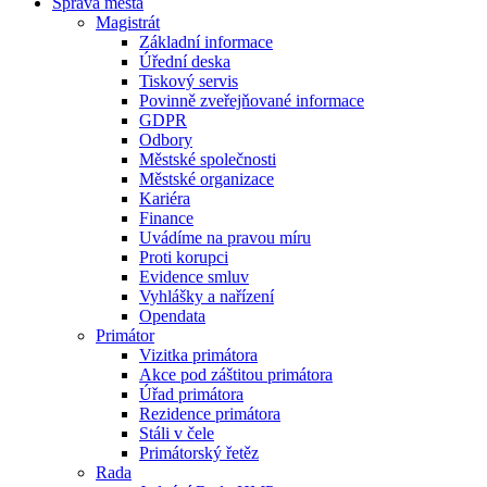
Správa města
Magistrát
Základní informace
Úřední deska
Tiskový servis
Povinně zveřejňované informace
GDPR
Odbory
Městské společnosti
Městské organizace
Kariéra
Finance
Uvádíme na pravou míru
Proti korupci
Evidence smluv
Vyhlášky a nařízení
Opendata
Primátor
Vizitka primátora
Akce pod záštitou primátora
Úřad primátora
Rezidence primátora
Stáli v čele
Primátorský řetěz
Rada