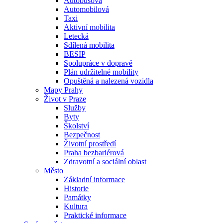
Autobusová
Automobilová
Taxi
Aktivní mobilita
Letecká
Sdílená mobilita
BESIP
Spolupráce v dopravě
Plán udržitelné mobility
Opuštěná a nalezená vozidla
Mapy Prahy
Život v Praze
Služby
Byty
Školství
Bezpečnost
Životní prostředí
Praha bezbariérová
Zdravotní a sociální oblast
Město
Základní informace
Historie
Památky
Kultura
Praktické informace