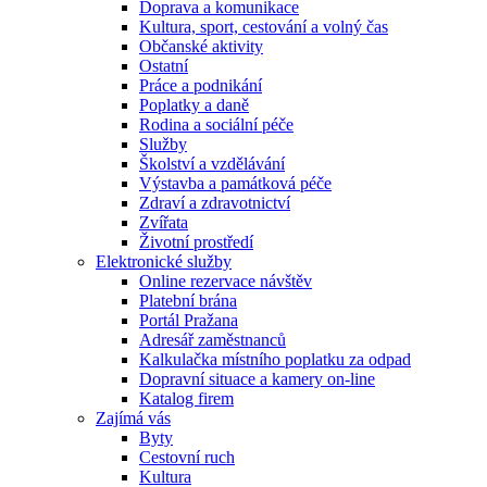
Doprava a komunikace
Kultura, sport, cestování a volný čas
Občanské aktivity
Ostatní
Práce a podnikání
Poplatky a daně
Rodina a sociální péče
Služby
Školství a vzdělávání
Výstavba a památková péče
Zdraví a zdravotnictví
Zvířata
Životní prostředí
Elektronické služby
Online rezervace návštěv
Platební brána
Portál Pražana
Adresář zaměstnanců
Kalkulačka místního poplatku za odpad
Dopravní situace a kamery on-line
Katalog firem
Zajímá vás
Byty
Cestovní ruch
Kultura