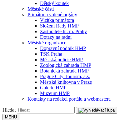
Dětský koutek
Městské části
Primátor a volené orgány
Vizitka primátora
Složení Rady HMP
Zastupitelé hl. m. Prahy
Dotazy na radní
Městské organizace
Dopravní podnik HMP
TSK Praha
Městská policie HMP
Zoologická zahrada HMP
Botanická zahrada HMP
Prague City Tourism, a.s.
Městská knihovna v Praze
Galerie HMP
Muzeum HMP
Kontakty na redakci portálu a webmastera
Hledat
MENU