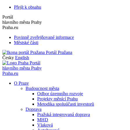
Přejít k obsahu
Portál
hlavního města Prahy
Praha.eu
Povinně zveřejňované informace
Městské části
Portál Pražana
Česky
English
Portál
hlavního města Prahy
Praha.eu
O Praze
Budoucnost města
Odbor územního rozvoje
Projekty měnící Prahu
Metodika spoluúčasti investorů
Doprava
Pražská integrovaná doprava
MHD
Vlaková