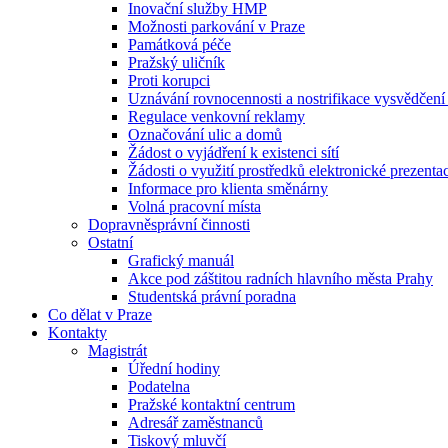
Inovační služby HMP
Možnosti parkování v Praze
Památková péče
Pražský uličník
Proti korupci
Uznávání rovnocennosti a nostrifikace vysvědčen
Regulace venkovní reklamy
Označování ulic a domů
Žádost o vyjádření k existenci sítí
Žádosti o využití prostředků elektronické prezenta
Informace pro klienta směnárny
Volná pracovní místa
Dopravněsprávní činnosti
Ostatní
Grafický manuál
Akce pod záštitou radních hlavního města Prahy
Studentská právní poradna
Co dělat v Praze
Kontakty
Magistrát
Úřední hodiny
Podatelna
Pražské kontaktní centrum
Adresář zaměstnanců
Tiskový mluvčí