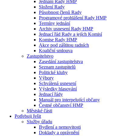
Jednání Rady HMP
Složení Rady
Působnost členů Rady
Programové prohlášení Rady HMP
Termíny jednání
Archiv usnesení Rady HMP
Jednací řád Rady a jejích Komisí
Komise Rady HMP
Akce pod záštitou radních
Koaliční smlouva
Zastupitelstvo
Zasedání zastupitelstva
Seznam zastupitelů
Politické kluby
Výbory
Schválená usnesení
Výsledky hlasování
Jednací řády
Manuál pro interpelující občany
Čestné občanství HMP
Městské části
Potřebuji řešit
Služby úřadu
Bydlení a nemovitosti
Doklady a oprávnění