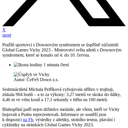
X
sport
Pražští sportovci s Downovým syndromem se úspěšně zúčastnili
Global Games Vichy 2023 - Mistrovství světa atletů s Downovým
syndromem, které se konalo od 4. do 10. června.
1 minuta čtení
Autor: ČeFeS Down z.s.
Sedmnáctiletá Michala Petříková vybojovala stříbro v trojboji,
získala 904 bodů – a to za výkony: 3,27 metrů ve skoku do dálky,
4,46 m ve vrhu koulí a 17,1 sekundy v běhu na 100 metrů.
Blahopřání patří nejen držitelce medaile, ale všem, kteří ve Vichy
bojovali a Prahu reprezentovali. Informace ze soutěží jsou
k dispozici
na Fb
, výsledky z atletiky, stolního tenisu, plavání i
cyklistiky na stránkách Global Games Vichy 2023.