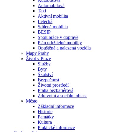
Autobusová
Automobilová
Taxi
Aktivní mobilita
Letecká
Sdílená mobilita
BESIP
Spolupráce v dopravě
Plán udržitelné mobility
Opuštěná a nalezená vozidla
Mapy Prahy
Život v Praze
Služby
Byty
Školství
Bezpečnost
Životní prostředí
Praha bezbariérová
Zdravotní a sociální oblast
Město
Základní informace
Historie
Památky
Kultura
Praktické informace