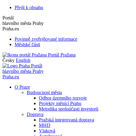
Přejít k obsahu
Portál
hlavního města Prahy
Praha.eu
Povinně zveřejňované informace
Městské části
Portál Pražana
Česky
English
Portál
hlavního města Prahy
Praha.eu
O Praze
Budoucnost města
Odbor územního rozvoje
Projekty měnící Prahu
Metodika spoluúčasti investorů
Doprava
Pražská integrovaná doprava
MHD
Vlaková