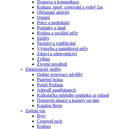
Doprava a komunikace
Kultura, sport, cestování a volný čas
Občanské aktivity
Ostatní
Práce a podnikání
Poplatky a daně
Rodina a sociální péče
Služby
Školství a vzdělávání
Výstavba a památková péče
Zdraví a zdravotnictví
Zvířata
Životní prostředí
Elektronické služby
Online rezervace návštěv
Platební brána
Portál Pražana
Adresář zaměstnanců
Kalkulačka místního poplatku za odpad
Dopravní situace a kamery on-line
Katalog firem
Zajímá vás
Byty
Cestovní ruch
Kultura