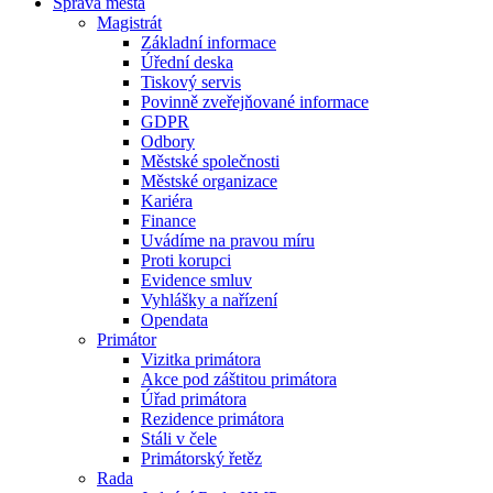
Správa města
Magistrát
Základní informace
Úřední deska
Tiskový servis
Povinně zveřejňované informace
GDPR
Odbory
Městské společnosti
Městské organizace
Kariéra
Finance
Uvádíme na pravou míru
Proti korupci
Evidence smluv
Vyhlášky a nařízení
Opendata
Primátor
Vizitka primátora
Akce pod záštitou primátora
Úřad primátora
Rezidence primátora
Stáli v čele
Primátorský řetěz
Rada