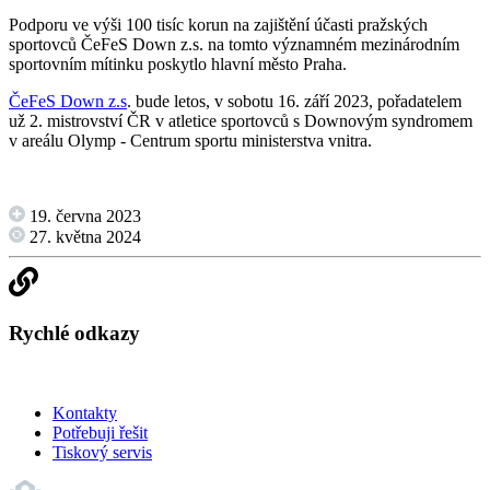
Podporu ve výši 100 tisíc korun na zajištění účasti pražských
sportovců ČeFeS Down z.s. na tomto významném mezinárodním
sportovním mítinku poskytlo hlavní město Praha.
ČeFeS Down z.s
. bude letos, v sobotu 16. září 2023, pořadatelem
už 2. mistrovství ČR v atletice sportovců s Downovým syndromem
v areálu Olymp - Centrum sportu ministerstva vnitra.
19. června 2023
27. května 2024
Rychlé odkazy
Kontakty
Potřebuji řešit
Tiskový servis