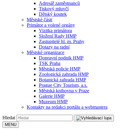
Adresář zaměstnanců
Tiskový mluvčí
Dětský koutek
Městské části
Primátor a volené orgány
Vizitka primátora
Složení Rady HMP
Zastupitelé hl. m. Prahy
Dotazy na radní
Městské organizace
Dopravní podnik HMP
TSK Praha
Městská policie HMP
Zoologická zahrada HMP
Botanická zahrada HMP
Prague City Tourism, a.s.
Městská knihovna v Praze
Galerie HMP
Muzeum HMP
Kontakty na redakci portálu a webmastera
Hledat
MENU