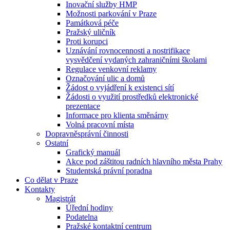
Inovační služby HMP
Možnosti parkování v Praze
Památková péče
Pražský uličník
Proti korupci
Uznávání rovnocennosti a nostrifikace
vysvědčení vydaných zahraničními školami
Regulace venkovní reklamy
Označování ulic a domů
Žádost o vyjádření k existenci sítí
Žádosti o využití prostředků elektronické
prezentace
Informace pro klienta směnárny
Volná pracovní místa
Dopravněsprávní činnosti
Ostatní
Grafický manuál
Akce pod záštitou radních hlavního města Prahy
Studentská právní poradna
Co dělat v Praze
Kontakty
Magistrát
Úřední hodiny
Podatelna
Pražské kontaktní centrum