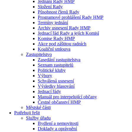
Jednání Rady HMP
Složení Rady
Působnost členů Rady
Programové prohlášení Rady HMP
Termíny jednání
Archiv usnesení Rady HMP
Jednací řád Rady a jejích Komisí
Komise Rady HMP
Akce pod záštitou radních
Koaliční smlouva
Zastupitelstvo
Zasedání zastupitelstva
Seznam zastupitelů
Politické kluby
Výbory
Schválená usnesení
Výsledky hlasování
Jednací řády
Manuál pro interpelující občany
Čestné občanství HMP
Městské části
Potřebuji řešit
Služby úřadu
Bydlení a nemovitosti
Doklady a oprávnění