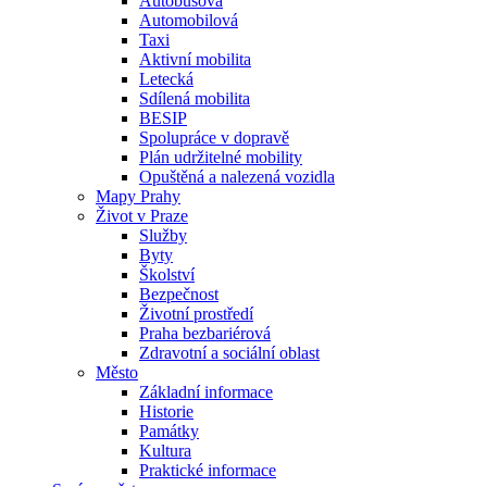
Autobusová
Automobilová
Taxi
Aktivní mobilita
Letecká
Sdílená mobilita
BESIP
Spolupráce v dopravě
Plán udržitelné mobility
Opuštěná a nalezená vozidla
Mapy Prahy
Život v Praze
Služby
Byty
Školství
Bezpečnost
Životní prostředí
Praha bezbariérová
Zdravotní a sociální oblast
Město
Základní informace
Historie
Památky
Kultura
Praktické informace