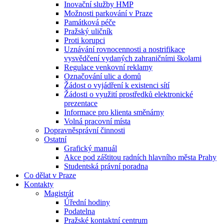
Inovační služby HMP
Možnosti parkování v Praze
Památková péče
Pražský uličník
Proti korupci
Uznávání rovnocennosti a nostrifikace
vysvědčení vydaných zahraničními školami
Regulace venkovní reklamy
Označování ulic a domů
Žádost o vyjádření k existenci sítí
Žádosti o využití prostředků elektronické
prezentace
Informace pro klienta směnárny
Volná pracovní místa
Dopravněsprávní činnosti
Ostatní
Grafický manuál
Akce pod záštitou radních hlavního města Prahy
Studentská právní poradna
Co dělat v Praze
Kontakty
Magistrát
Úřední hodiny
Podatelna
Pražské kontaktní centrum