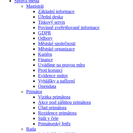
Správa města
Magistrát
Základní informace
Úřední deska
Tiskový servis
Povinně zveřejňované informace
GDPR
Odbory
Městské společnosti
Městské organizace
Kariéra
Finance
Uvádíme na pravou míru
Proti korupci
Evidence smluv
Vyhlášky a nařízení
Opendata
Primátor
Vizitka primátora
Akce pod záštitou primátora
Úřad primátora
Rezidence primátora
Stáli v čele
Primátorský řetěz
Rada