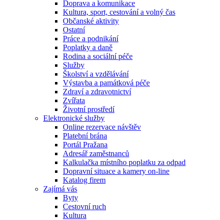
Doprava a komunikace
Kultura, sport, cestování a volný čas
Občanské aktivity
Ostatní
Práce a podnikání
Poplatky a daně
Rodina a sociální péče
Služby
Školství a vzdělávání
Výstavba a památková péče
Zdraví a zdravotnictví
Zvířata
Životní prostředí
Elektronické služby
Online rezervace návštěv
Platební brána
Portál Pražana
Adresář zaměstnanců
Kalkulačka místního poplatku za odpad
Dopravní situace a kamery on-line
Katalog firem
Zajímá vás
Byty
Cestovní ruch
Kultura