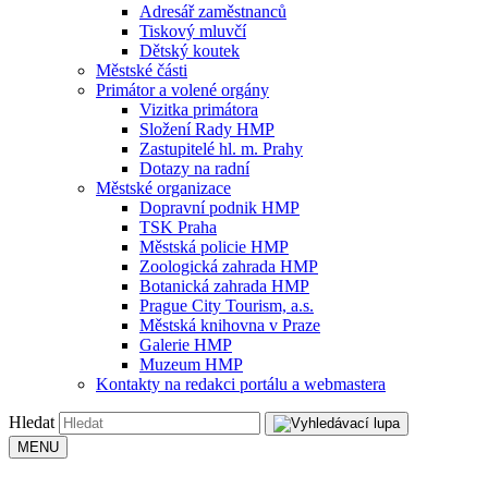
Adresář zaměstnanců
Tiskový mluvčí
Dětský koutek
Městské části
Primátor a volené orgány
Vizitka primátora
Složení Rady HMP
Zastupitelé hl. m. Prahy
Dotazy na radní
Městské organizace
Dopravní podnik HMP
TSK Praha
Městská policie HMP
Zoologická zahrada HMP
Botanická zahrada HMP
Prague City Tourism, a.s.
Městská knihovna v Praze
Galerie HMP
Muzeum HMP
Kontakty na redakci portálu a webmastera
Hledat
MENU