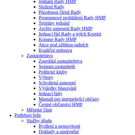
Jednání Rady HMP
Složení Rady
Působnost členů Rady
Programové prohlášení Rady HMP
Termíny jednání
Archiv usnesení Rady HMP
Jednací řád Rady a jejích Komisí
Komise Rady HMP
Akce pod záštitou radních
Koaliční smlouva
Zastupitelstvo
Zasedání zastupitelstva
Seznam zastupitelů
Politické kluby
Výbory
Schválená usnesení
Výsledky hlasování
Jednací řády
Manuál pro interpelující občany
Čestné občanství HMP
Městské části
Potřebuji řešit
Služby úřadu
Bydlení a nemovitosti
Doklady a oprávnění