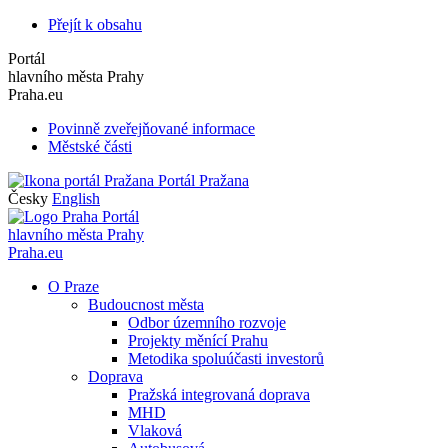
Přejít k obsahu
Portál
hlavního města Prahy
Praha.eu
Povinně zveřejňované informace
Městské části
Portál Pražana
Česky
English
Portál
hlavního města Prahy
Praha.eu
O Praze
Budoucnost města
Odbor územního rozvoje
Projekty měnící Prahu
Metodika spoluúčasti investorů
Doprava
Pražská integrovaná doprava
MHD
Vlaková