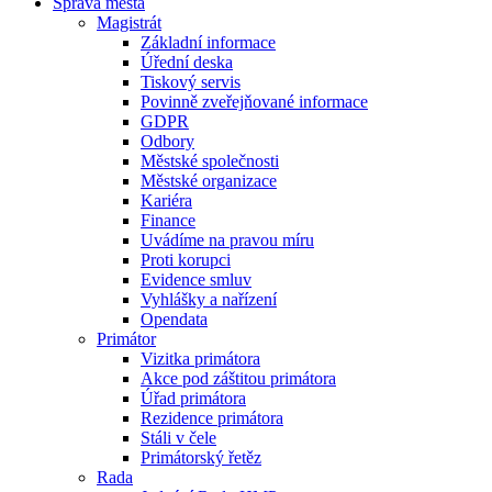
Správa města
Magistrát
Základní informace
Úřední deska
Tiskový servis
Povinně zveřejňované informace
GDPR
Odbory
Městské společnosti
Městské organizace
Kariéra
Finance
Uvádíme na pravou míru
Proti korupci
Evidence smluv
Vyhlášky a nařízení
Opendata
Primátor
Vizitka primátora
Akce pod záštitou primátora
Úřad primátora
Rezidence primátora
Stáli v čele
Primátorský řetěz
Rada