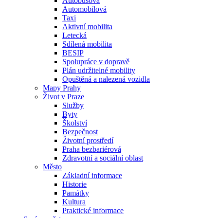
Autobusová
Automobilová
Taxi
Aktivní mobilita
Letecká
Sdílená mobilita
BESIP
Spolupráce v dopravě
Plán udržitelné mobility
Opuštěná a nalezená vozidla
Mapy Prahy
Život v Praze
Služby
Byty
Školství
Bezpečnost
Životní prostředí
Praha bezbariérová
Zdravotní a sociální oblast
Město
Základní informace
Historie
Památky
Kultura
Praktické informace