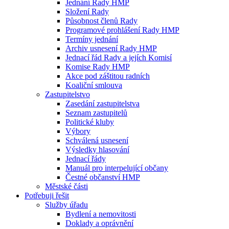
Jednání Rady HMP
Složení Rady
Působnost členů Rady
Programové prohlášení Rady HMP
Termíny jednání
Archiv usnesení Rady HMP
Jednací řád Rady a jejích Komisí
Komise Rady HMP
Akce pod záštitou radních
Koaliční smlouva
Zastupitelstvo
Zasedání zastupitelstva
Seznam zastupitelů
Politické kluby
Výbory
Schválená usnesení
Výsledky hlasování
Jednací řády
Manuál pro interpelující občany
Čestné občanství HMP
Městské části
Potřebuji řešit
Služby úřadu
Bydlení a nemovitosti
Doklady a oprávnění