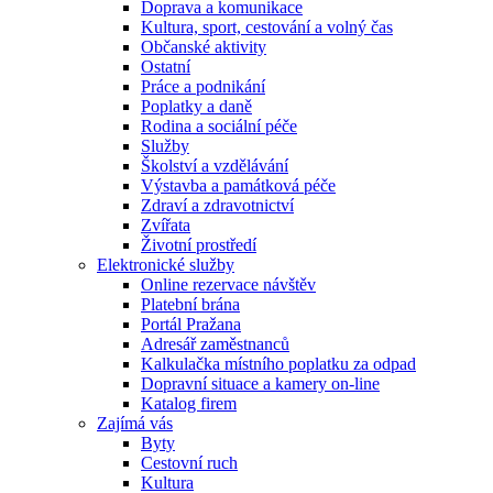
Doprava a komunikace
Kultura, sport, cestování a volný čas
Občanské aktivity
Ostatní
Práce a podnikání
Poplatky a daně
Rodina a sociální péče
Služby
Školství a vzdělávání
Výstavba a památková péče
Zdraví a zdravotnictví
Zvířata
Životní prostředí
Elektronické služby
Online rezervace návštěv
Platební brána
Portál Pražana
Adresář zaměstnanců
Kalkulačka místního poplatku za odpad
Dopravní situace a kamery on-line
Katalog firem
Zajímá vás
Byty
Cestovní ruch
Kultura