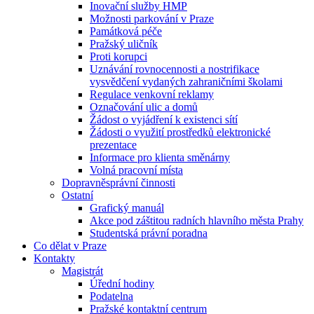
Inovační služby HMP
Možnosti parkování v Praze
Památková péče
Pražský uličník
Proti korupci
Uznávání rovnocennosti a nostrifikace
vysvědčení vydaných zahraničními školami
Regulace venkovní reklamy
Označování ulic a domů
Žádost o vyjádření k existenci sítí
Žádosti o využití prostředků elektronické
prezentace
Informace pro klienta směnárny
Volná pracovní místa
Dopravněsprávní činnosti
Ostatní
Grafický manuál
Akce pod záštitou radních hlavního města Prahy
Studentská právní poradna
Co dělat v Praze
Kontakty
Magistrát
Úřední hodiny
Podatelna
Pražské kontaktní centrum