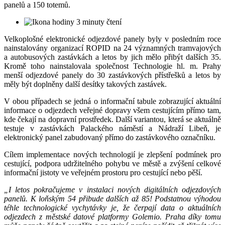
panelů a 150 totemů.
3 minuty čtení
Velkoplošné elektronické odjezdové panely byly v posledním roce
nainstalovány organizací ROPID na 24 významných tramvajových
a autobusových zastávkách a letos by jich mělo přibýt dalších 35.
Kromě toho nainstalovala společnost Technologie hl. m. Prahy
menší odjezdové panely do 30 zastávkových přístřešků a letos by
měly být doplněny další desítky takových zastávek.
V obou případech se jedná o informační tabule zobrazující aktuální
informace o odjezdech veřejné dopravy všem cestujícím přímo tam,
kde čekají na dopravní prostředek. Další variantou, která se aktuálně
testuje v zastávkách Palackého náměstí a Nádraží Libeň, je
elektronický panel zabudovaný přímo do zastávkového označníku.
Cílem implementace nových technologií je zlepšení podmínek pro
cestující, podpora udržitelného pohybu ve městě a zvýšení celkové
informační jistoty ve veřejném prostoru pro cestující nebo pěší.
„I letos pokračujeme v instalaci nových digitálních odjezdových
panelů. K loňským 54 přibude dalších až 85! Podstatnou výhodou
téhle technologické vychytávky je, že čerpají data o aktuálních
odjezdech z městské datové platformy Golemio. Praha díky tomu