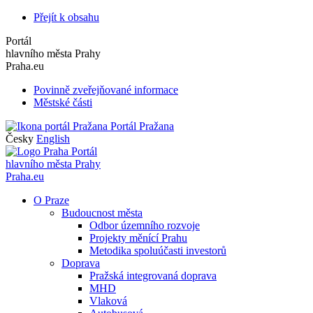
Přejít k obsahu
Portál
hlavního města Prahy
Praha.eu
Povinně zveřejňované informace
Městské části
Portál Pražana
Česky
English
Portál
hlavního města Prahy
Praha.eu
O Praze
Budoucnost města
Odbor územního rozvoje
Projekty měnící Prahu
Metodika spoluúčasti investorů
Doprava
Pražská integrovaná doprava
MHD
Vlaková