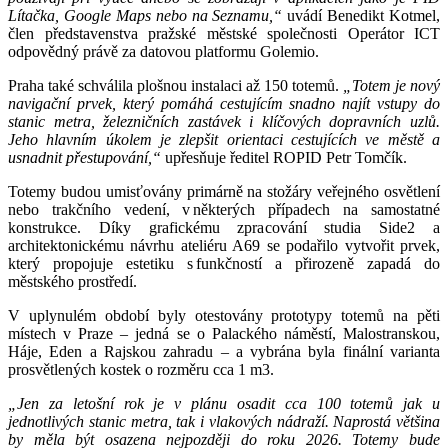
Lítačka, Google Maps nebo na Seznamu,“
uvádí Benedikt Kotmel,
člen představenstva pražské městské společnosti Operátor ICT
odpovědný právě za datovou platformu Golemio.
Praha také schválila plošnou instalaci až 150 totemů.
„Totem je nový
navigační prvek, který pomáhá cestujícím snadno najít vstupy do
stanic metra, železničních zastávek i klíčových dopravních uzlů.
Jeho hlavním úkolem je zlepšit orientaci cestujících ve městě a
usnadnit přestupování,“
upřesňuje ředitel ROPID Petr Tomčík.
Totemy budou umisťovány primárně na stožáry veřejného osvětlení
nebo trakčního vedení, v některých případech na samostatné
konstrukce. Díky grafickému zpracování studia Side2 a
architektonickému návrhu ateliéru A69 se podařilo vytvořit prvek,
který propojuje estetiku s funkčností a přirozeně zapadá do
městského prostředí.
V uplynulém období byly otestovány prototypy totemů na pěti
místech v Praze – jedná se o Palackého náměstí, Malostranskou,
Háje, Eden a Rajskou zahradu – a vybrána byla finální varianta
prosvětlených kostek o rozměru cca 1 m3.
„Jen za letošní rok je v plánu osadit cca 100 totemů jak u
jednotlivých stanic metra, tak i vlakových nádraží. Naprostá většina
by měla být osazena nejpozději do roku 2026. Totemy bude