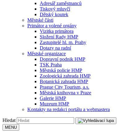
Adresář zaměstnanců
Tiskový mluvčí
Dětský koutek
Městské části
Primátor a volené orgány
Vizitka primátora
Složení Rady HMP
Zastupitelé hl. m. Prahy
Dotazy na radní
Městské organizace
Dopravní podnik HMP
TSK Praha
Městská policie HMP
Zoologická zahrada HMP
Botanická zahrada HMP
Prague City Tourism, a.s.
Městská knihovna v Praze
Galerie HMP
Muzeum HMP
Kontakty na redakci portálu a webmastera
Hledat
MENU