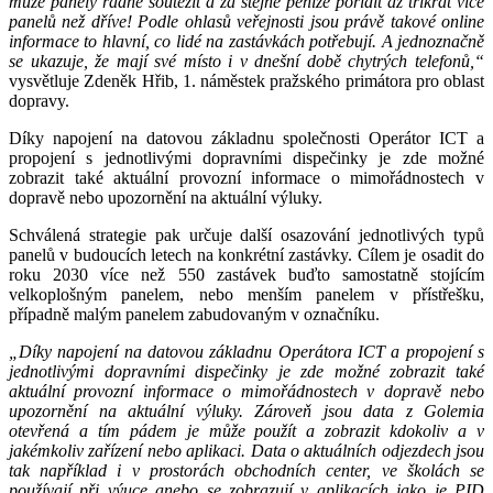
může panely řádně soutěžit a za stejné peníze pořídit až třikrát více
panelů než dříve! Podle ohlasů veřejnosti jsou právě takové online
informace to hlavní, co lidé na zastávkách potřebují. A jednoznačně
se ukazuje, že mají své místo i v dnešní době chytrých telefonů,“
vysvětluje Zdeněk Hřib, 1. náměstek pražského primátora pro oblast
dopravy.
Díky napojení na datovou základnu společnosti Operátor ICT a
propojení s jednotlivými dopravními dispečinky je zde možné
zobrazit také aktuální provozní informace o mimořádnostech v
dopravě nebo upozornění na aktuální výluky.
Schválená strategie pak určuje další osazování jednotlivých typů
panelů v budoucích letech na konkrétní zastávky. Cílem je osadit do
roku 2030 více než 550 zastávek buďto samostatně stojícím
velkoplošným panelem, nebo menším panelem v přístřešku,
případně malým panelem zabudovaným v označníku.
„Díky napojení na datovou základnu Operátora ICT a propojení s
jednotlivými dopravními dispečinky je zde možné zobrazit také
aktuální provozní informace o mimořádnostech v dopravě nebo
upozornění na aktuální výluky. Zároveň jsou data z Golemia
otevřená a tím pádem je může použít a zobrazit kdokoliv a v
jakémkoliv zařízení nebo aplikaci. Data o aktuálních odjezdech jsou
tak například i v prostorách obchodních center, ve školách se
používají při výuce anebo se zobrazují v aplikacích jako je PID