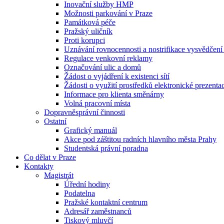
Inovační služby HMP
Možnosti parkování v Praze
Památková péče
Pražský uličník
Proti korupci
Uznávání rovnocennosti a nostrifikace vysvědčen
Regulace venkovní reklamy
Označování ulic a domů
Žádost o vyjádření k existenci sítí
Žádosti o využití prostředků elektronické prezenta
Informace pro klienta směnárny
Volná pracovní místa
Dopravněsprávní činnosti
Ostatní
Grafický manuál
Akce pod záštitou radních hlavního města Prahy
Studentská právní poradna
Co dělat v Praze
Kontakty
Magistrát
Úřední hodiny
Podatelna
Pražské kontaktní centrum
Adresář zaměstnanců
Tiskový mluvčí