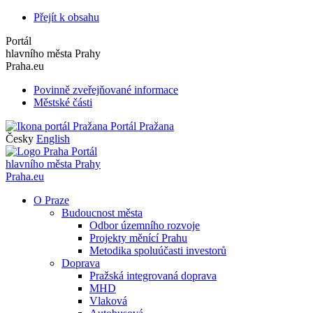
Přejít k obsahu
Portál
hlavního města Prahy
Praha.eu
Povinně zveřejňované informace
Městské části
Portál Pražana
Česky
English
Portál
hlavního města Prahy
Praha.eu
O Praze
Budoucnost města
Odbor územního rozvoje
Projekty měnící Prahu
Metodika spoluúčasti investorů
Doprava
Pražská integrovaná doprava
MHD
Vlaková