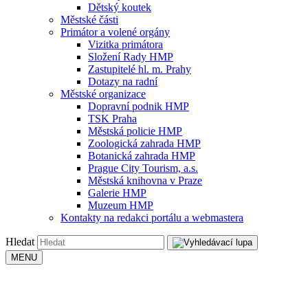
Dětský koutek
Městské části
Primátor a volené orgány
Vizitka primátora
Složení Rady HMP
Zastupitelé hl. m. Prahy
Dotazy na radní
Městské organizace
Dopravní podnik HMP
TSK Praha
Městská policie HMP
Zoologická zahrada HMP
Botanická zahrada HMP
Prague City Tourism, a.s.
Městská knihovna v Praze
Galerie HMP
Muzeum HMP
Kontakty na redakci portálu a webmastera
Hledat
MENU