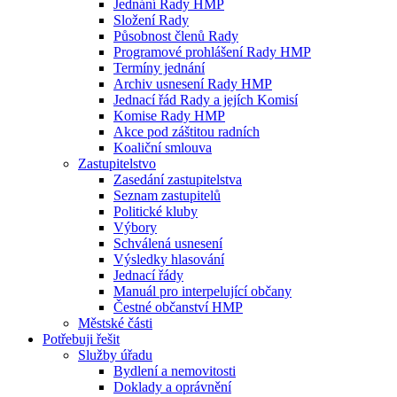
Jednání Rady HMP
Složení Rady
Působnost členů Rady
Programové prohlášení Rady HMP
Termíny jednání
Archiv usnesení Rady HMP
Jednací řád Rady a jejích Komisí
Komise Rady HMP
Akce pod záštitou radních
Koaliční smlouva
Zastupitelstvo
Zasedání zastupitelstva
Seznam zastupitelů
Politické kluby
Výbory
Schválená usnesení
Výsledky hlasování
Jednací řády
Manuál pro interpelující občany
Čestné občanství HMP
Městské části
Potřebuji řešit
Služby úřadu
Bydlení a nemovitosti
Doklady a oprávnění