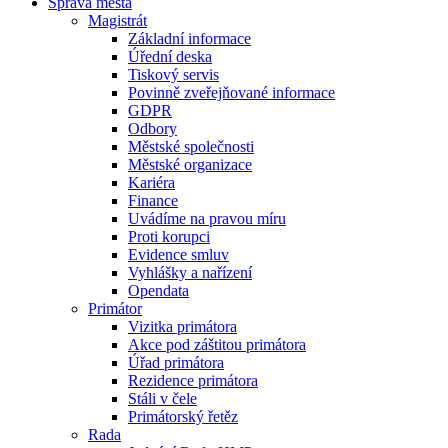
Správa města
Magistrát
Základní informace
Úřední deska
Tiskový servis
Povinně zveřejňované informace
GDPR
Odbory
Městské společnosti
Městské organizace
Kariéra
Finance
Uvádíme na pravou míru
Proti korupci
Evidence smluv
Vyhlášky a nařízení
Opendata
Primátor
Vizitka primátora
Akce pod záštitou primátora
Úřad primátora
Rezidence primátora
Stáli v čele
Primátorský řetěz
Rada