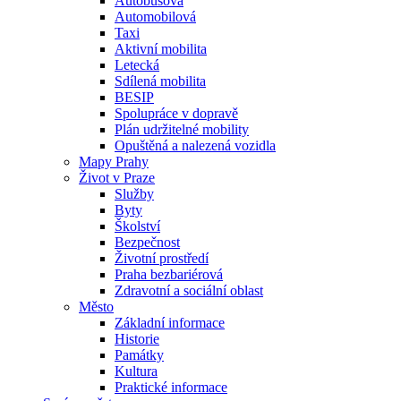
Autobusová
Automobilová
Taxi
Aktivní mobilita
Letecká
Sdílená mobilita
BESIP
Spolupráce v dopravě
Plán udržitelné mobility
Opuštěná a nalezená vozidla
Mapy Prahy
Život v Praze
Služby
Byty
Školství
Bezpečnost
Životní prostředí
Praha bezbariérová
Zdravotní a sociální oblast
Město
Základní informace
Historie
Památky
Kultura
Praktické informace