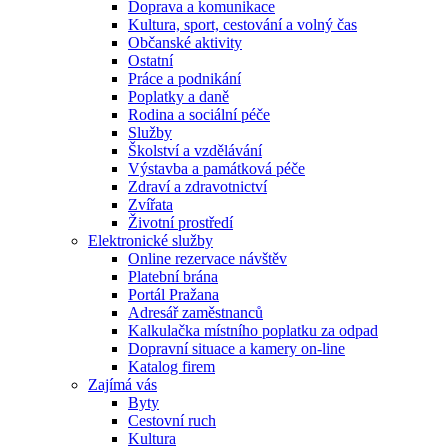
Doprava a komunikace
Kultura, sport, cestování a volný čas
Občanské aktivity
Ostatní
Práce a podnikání
Poplatky a daně
Rodina a sociální péče
Služby
Školství a vzdělávání
Výstavba a památková péče
Zdraví a zdravotnictví
Zvířata
Životní prostředí
Elektronické služby
Online rezervace návštěv
Platební brána
Portál Pražana
Adresář zaměstnanců
Kalkulačka místního poplatku za odpad
Dopravní situace a kamery on-line
Katalog firem
Zajímá vás
Byty
Cestovní ruch
Kultura