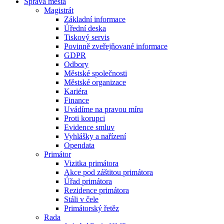
Správa města
Magistrát
Základní informace
Úřední deska
Tiskový servis
Povinně zveřejňované informace
GDPR
Odbory
Městské společnosti
Městské organizace
Kariéra
Finance
Uvádíme na pravou míru
Proti korupci
Evidence smluv
Vyhlášky a nařízení
Opendata
Primátor
Vizitka primátora
Akce pod záštitou primátora
Úřad primátora
Rezidence primátora
Stáli v čele
Primátorský řetěz
Rada