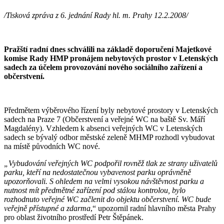
/Tisková zpráva z 6. jednání Rady hl. m. Prahy 12.2.2008/
Pražští radní dnes schválili na základě doporučení Majetkové
komise Rady HMP pronájem nebytových prostor v Letenských
sadech za účelem provozování nového sociálního zařízení a
občerstvení.
Předmětem výběrového řízení byly nebytové prostory v Letenských
sadech na Praze 7 (Občerstvení a veřejné WC na baště Sv. Máří
Magdalény). Vzhledem k absenci veřejných WC v Letenských
sadech se bývalý odbor městské zeleně MHMP rozhodl vybudovat
na místě původních WC nové.
„Vybudování veřejných WC podpořil rovněž tlak ze strany uživatelů
parku, kteří na nedostatečnou vybavenost parku oprávněně
upozorňovali. S ohledem na velmi vysokou návštěvnost parku a
nutnost mít předmětné zařízení pod stálou kontrolou, bylo
rozhodnuto veřejné WC začlenit do objektu občerstvení. WC bude
veřejně přístupné a zdarma
,“ upozornil radní hlavního města Prahy
pro oblast životního prostředí Petr Štěpánek.