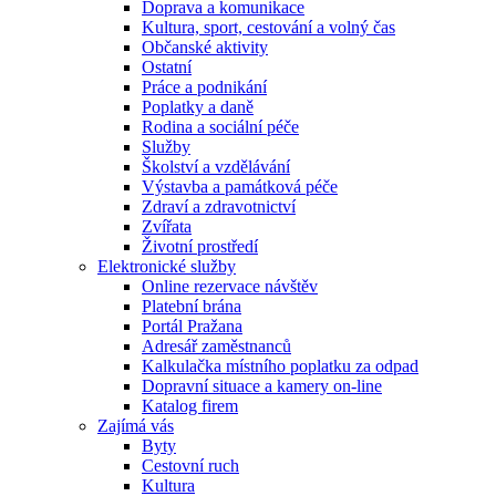
Doprava a komunikace
Kultura, sport, cestování a volný čas
Občanské aktivity
Ostatní
Práce a podnikání
Poplatky a daně
Rodina a sociální péče
Služby
Školství a vzdělávání
Výstavba a památková péče
Zdraví a zdravotnictví
Zvířata
Životní prostředí
Elektronické služby
Online rezervace návštěv
Platební brána
Portál Pražana
Adresář zaměstnanců
Kalkulačka místního poplatku za odpad
Dopravní situace a kamery on-line
Katalog firem
Zajímá vás
Byty
Cestovní ruch
Kultura