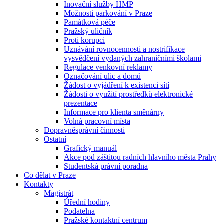
Inovační služby HMP
Možnosti parkování v Praze
Památková péče
Pražský uličník
Proti korupci
Uznávání rovnocennosti a nostrifikace
vysvědčení vydaných zahraničními školami
Regulace venkovní reklamy
Označování ulic a domů
Žádost o vyjádření k existenci sítí
Žádosti o využití prostředků elektronické
prezentace
Informace pro klienta směnárny
Volná pracovní místa
Dopravněsprávní činnosti
Ostatní
Grafický manuál
Akce pod záštitou radních hlavního města Prahy
Studentská právní poradna
Co dělat v Praze
Kontakty
Magistrát
Úřední hodiny
Podatelna
Pražské kontaktní centrum