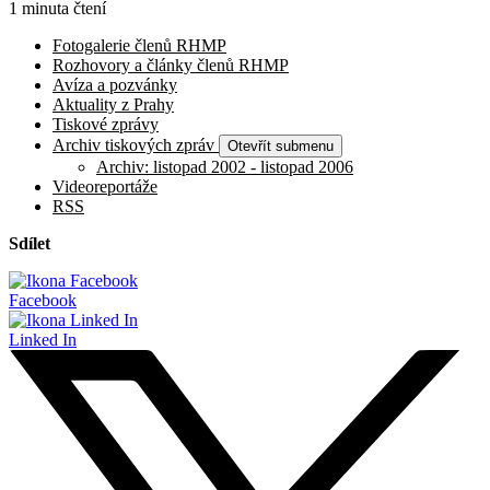
1 minuta čtení
Fotogalerie členů RHMP
Rozhovory a články členů RHMP
Avíza a pozvánky
Aktuality z Prahy
Tiskové zprávy
Archiv tiskových zpráv
Otevřít submenu
Archiv: listopad 2002 - listopad 2006
Videoreportáže
RSS
Sdílet
Facebook
Linked In