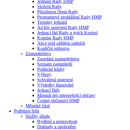
Jednání Rady HMP
Složení Rady
Působnost členů Rady
Programové prohlášení Rady HMP
Termíny jednání
Archiv usnesení Rady HMP
Jednací řád Rady a jejích Komisí
Komise Rady HMP
Akce pod záštitou radních
Koaliční smlouva
Zastupitelstvo
Zasedání zastupitelstva
Seznam zastupitelů
Politické kluby
Výbory
Schválená usnesení
Výsledky hlasování
Jednací řády
Manuál pro interpelující občany
Čestné občanství HMP
Městské části
Potřebuji řešit
Služby úřadu
Bydlení a nemovitosti
Doklady a oprávnění