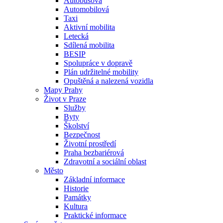
Autobusová
Automobilová
Taxi
Aktivní mobilita
Letecká
Sdílená mobilita
BESIP
Spolupráce v dopravě
Plán udržitelné mobility
Opuštěná a nalezená vozidla
Mapy Prahy
Život v Praze
Služby
Byty
Školství
Bezpečnost
Životní prostředí
Praha bezbariérová
Zdravotní a sociální oblast
Město
Základní informace
Historie
Památky
Kultura
Praktické informace