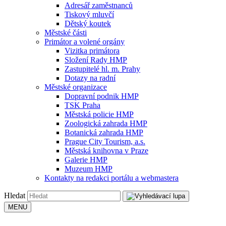
Adresář zaměstnanců
Tiskový mluvčí
Dětský koutek
Městské části
Primátor a volené orgány
Vizitka primátora
Složení Rady HMP
Zastupitelé hl. m. Prahy
Dotazy na radní
Městské organizace
Dopravní podnik HMP
TSK Praha
Městská policie HMP
Zoologická zahrada HMP
Botanická zahrada HMP
Prague City Tourism, a.s.
Městská knihovna v Praze
Galerie HMP
Muzeum HMP
Kontakty na redakci portálu a webmastera
Hledat
MENU