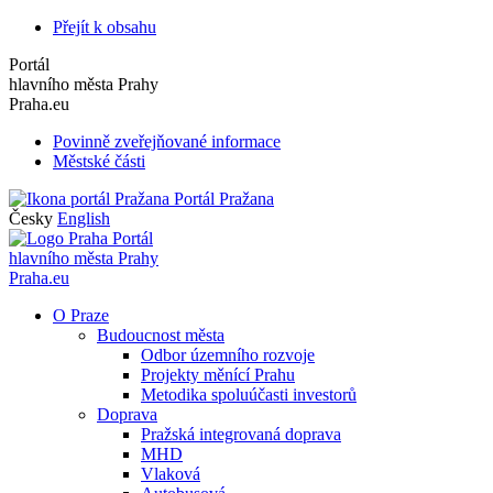
Přejít k obsahu
Portál
hlavního města Prahy
Praha.eu
Povinně zveřejňované informace
Městské části
Portál Pražana
Česky
English
Portál
hlavního města Prahy
Praha.eu
O Praze
Budoucnost města
Odbor územního rozvoje
Projekty měnící Prahu
Metodika spoluúčasti investorů
Doprava
Pražská integrovaná doprava
MHD
Vlaková