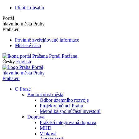
Přejít k obsahu
Portál
hlavního města Prahy
Praha.eu
Povinně zveřejňované informace
Městské části
Portál Pražana
Česky
English
Portál
hlavního města Prahy
Praha.eu
O Praze
Budoucnost města
Odbor územního rozvoje
Projekty měnící Prahu
Metodika spoluúčasti investorů
Doprava
Pražská integrovaná doprava
MHD
Vlaková