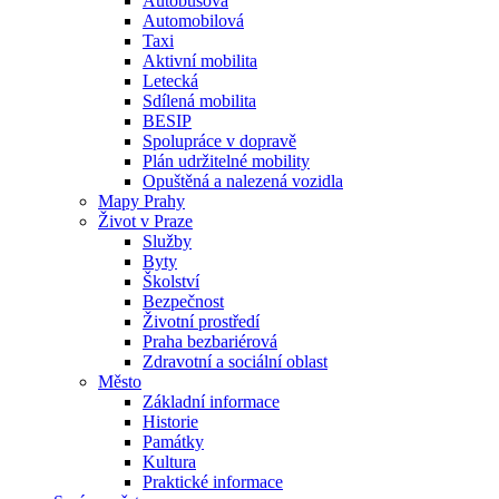
Autobusová
Automobilová
Taxi
Aktivní mobilita
Letecká
Sdílená mobilita
BESIP
Spolupráce v dopravě
Plán udržitelné mobility
Opuštěná a nalezená vozidla
Mapy Prahy
Život v Praze
Služby
Byty
Školství
Bezpečnost
Životní prostředí
Praha bezbariérová
Zdravotní a sociální oblast
Město
Základní informace
Historie
Památky
Kultura
Praktické informace