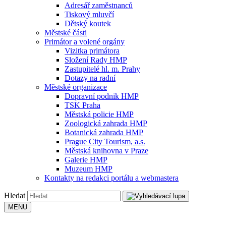
Adresář zaměstnanců
Tiskový mluvčí
Dětský koutek
Městské části
Primátor a volené orgány
Vizitka primátora
Složení Rady HMP
Zastupitelé hl. m. Prahy
Dotazy na radní
Městské organizace
Dopravní podnik HMP
TSK Praha
Městská policie HMP
Zoologická zahrada HMP
Botanická zahrada HMP
Prague City Tourism, a.s.
Městská knihovna v Praze
Galerie HMP
Muzeum HMP
Kontakty na redakci portálu a webmastera
Hledat
MENU