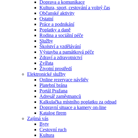
Doprava a komunikace
Kultura, sport, cestování a volný čas
Občanské aktivity
Ostatní
Práce a podnikání
Poplatky a daně
Rodina a sociální péče
Služby
Školství a vzdělávání
Výstavba a památková péče
Zdraví a zdravotnictví
Zvířata
Životní prostředí
Elektronické služby
Online rezervace návštěv
Platební brána
Portál Pražana
Adresář zaměstnanců
Kalkulačka místního poplatku za odpad
Dopravní situace a kamery on-line
Katalog firem
Zajímá vás
Byty
Cestovní ruch
Kultura