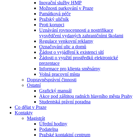
Inovační služby HMP
Možnosti parkování v Praze
Památková péče
Pražský uličník
Proti korupci
Uznávání rovnocennosti a nostrifikace
vysvědčení vydaných zahraničními školami
Regulace venkovní reklamy
Označování ulic a domů
Žádost o vyjádření k existenci sítí
Žádosti o využití prostředků elektronické
prezentace
Informace pro klienta směnárny
Volná pracovní místa
Dopravněsprávní činnosti
Ostatní
Grafický manuál
Akce pod záštitou radních hlavního města Prahy
Studentská právní poradna
Co dělat v Praze
Kontakty
Magistrát
Úřední hodiny
Podatelna
Pražské kontaktní centrum