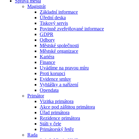
Správa města
Magistrát
Základní informace
Úřední deska
Tiskový servis
Povinně zveřejňované informace
GDPR
Odbory
Městské společnosti
Městské organizace
Kariéra
Finance
Uvádíme na pravou míru
Proti korupci
Evidence smluv
Vyhlášky a nařízení
Opendata
Primátor
Vizitka primátora
Akce pod záštitou primátora
Úřad primátora
Rezidence primátora
Stáli v čele
Primátorský řetěz
Rada