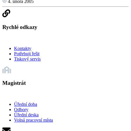
4. února 2005
Rychlé odkazy
Kontakty
Potřebuji řešit
Tiskový servis
Magistrát
Úřední doba
Odbory
Úřední deska
Volná pracovní místa