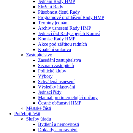
Jednání Rady HMP
Složení Rady
Působnost členů Rady
Programové prohlášení Rady HMP
Termíny jednání
Archiv usnesení Rady HMP
Jednací řád Rady a jejích Komisí
Komise Rady HMP
Akce pod záštitou radních
Koaliční smlouva
Zastupitelstvo
Zasedání zastupitelstva
Seznam zastupitelů
Politické kluby
Výbory
Schválená usnesení
Výsledky hlasování
Jednací řády
Manuál pro interpelující občany
Čestné občanství HMP
Městské části
Potřebuji řešit
Služby úřadu
Bydlení a nemovitosti
Doklady a oprávnění