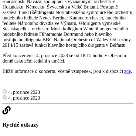
současnosti. Navázal spolupráci s významnými orchestry v
Holandsku, Německu, Švýcarsku a Velké Británii. Postupně
zastával funkci šéfdirigenta Norimberského symfonického orchestru,
hudebního ředitele Neues Berliner Kammerorchester, hudebního
ředitele Národního divadla ve Výmaru, šéfdirigenta výmarské
Staatskapelle a orchestru Musikkollegium Winterthur, generálního
hudebního ředitele Filharmonie Dortmund nebo hlavního
hostujícího dirigenta BBC National Orchestra of Wales. Od sezóny
2014/15 zastává funkci hlavního hostujícího dirigenta v Belfastu.
Před koncertem 14. prosince 2023 se od 18:15 hodin v Obecním
domě uskuteční setkání s umělci.
Bližší informace o koncertu, včetně vstupenek, jsou k dispozici
zde
.
4. prosince 2023
4. prosince 2023
Rychlé odkazy