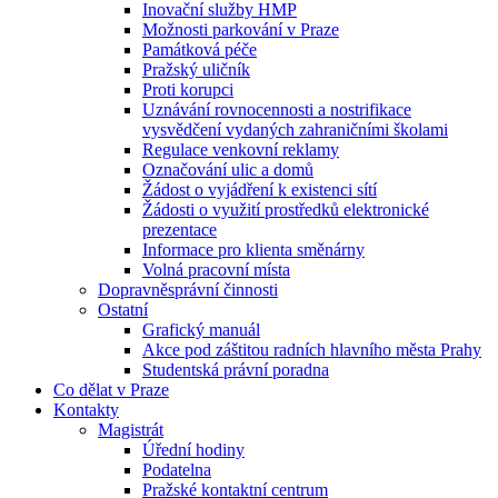
Inovační služby HMP
Možnosti parkování v Praze
Památková péče
Pražský uličník
Proti korupci
Uznávání rovnocennosti a nostrifikace
vysvědčení vydaných zahraničními školami
Regulace venkovní reklamy
Označování ulic a domů
Žádost o vyjádření k existenci sítí
Žádosti o využití prostředků elektronické
prezentace
Informace pro klienta směnárny
Volná pracovní místa
Dopravněsprávní činnosti
Ostatní
Grafický manuál
Akce pod záštitou radních hlavního města Prahy
Studentská právní poradna
Co dělat v Praze
Kontakty
Magistrát
Úřední hodiny
Podatelna
Pražské kontaktní centrum