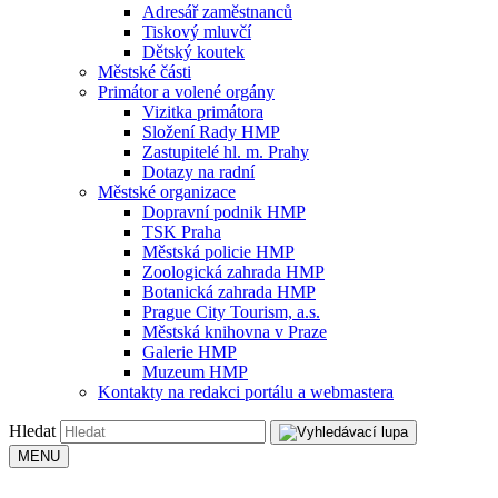
Adresář zaměstnanců
Tiskový mluvčí
Dětský koutek
Městské části
Primátor a volené orgány
Vizitka primátora
Složení Rady HMP
Zastupitelé hl. m. Prahy
Dotazy na radní
Městské organizace
Dopravní podnik HMP
TSK Praha
Městská policie HMP
Zoologická zahrada HMP
Botanická zahrada HMP
Prague City Tourism, a.s.
Městská knihovna v Praze
Galerie HMP
Muzeum HMP
Kontakty na redakci portálu a webmastera
Hledat
MENU