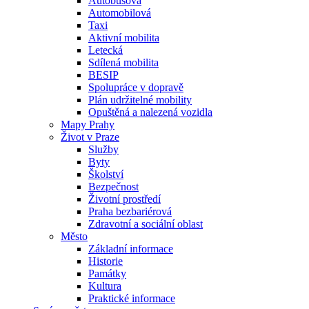
Autobusová
Automobilová
Taxi
Aktivní mobilita
Letecká
Sdílená mobilita
BESIP
Spolupráce v dopravě
Plán udržitelné mobility
Opuštěná a nalezená vozidla
Mapy Prahy
Život v Praze
Služby
Byty
Školství
Bezpečnost
Životní prostředí
Praha bezbariérová
Zdravotní a sociální oblast
Město
Základní informace
Historie
Památky
Kultura
Praktické informace