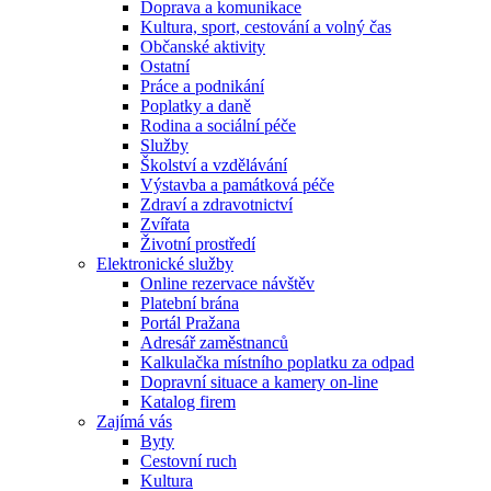
Doprava a komunikace
Kultura, sport, cestování a volný čas
Občanské aktivity
Ostatní
Práce a podnikání
Poplatky a daně
Rodina a sociální péče
Služby
Školství a vzdělávání
Výstavba a památková péče
Zdraví a zdravotnictví
Zvířata
Životní prostředí
Elektronické služby
Online rezervace návštěv
Platební brána
Portál Pražana
Adresář zaměstnanců
Kalkulačka místního poplatku za odpad
Dopravní situace a kamery on-line
Katalog firem
Zajímá vás
Byty
Cestovní ruch
Kultura