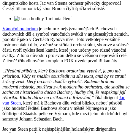
dirigentského hosta Jac van Steena orchestr pěvecky doprovodí
Český filharmonický sbor Brno a čtyři špičkoví sólisté.
1 minuta čtení
Vánoční oratorium
je jedním z nejvýznamnějších Bachových
duchovních děl a symbol vánočních svátků v anglosaských zemích,
podobně jako v Čechách Rybova mše. Toto velkolepé vokálně
instrumentální dílo, v němž se střídají orchestrální, sborové a sólové
části, tvoří cyklus šesti kantát, které jsou určeny pro různé vánoční
svátky. Z toho důvodu i pro svou délku se většinou neprovádí celé.
Z téměř tříhodinového kompletu FOK uvede první tři kantáty.
„Předání příběhu, který Bachovo oratorium vypráví, je pro mě
prioritou. Vždy se snažím soustředit na sílu textu, aniž by se ztratil
krásný zvuk, který orchestr dokáže vytvořit. Budeme hrát na
moderní nástroje, používat zvuk moderního orchestru, ale snažím se
zachovat historického ducha Bachovy hudby tím, že respektuji její
rétoriku. Kladu důraz na artikulaci a frázování,“
říká dirigent
Jac
van Steen
, který má k Bachovu dílu velmi blízko, neboť působil
jako hudební ředitel Bachova sboru v městě Nijmegen a jako
šéfdirigent Staatskapelle ve Výmaru, kde mezi jeho předchůdci byl
samotný Johann Sebastian Bach.
Jac van Steen patří k nejúspěšnějším holandským dirigentům