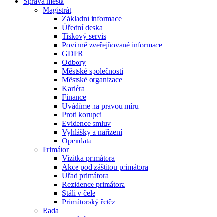
Správa města
Magistrát
Základní informace
Úřední deska
Tiskový servis
Povinně zveřejňované informace
GDPR
Odbory
Městské společnosti
Městské organizace
Kariéra
Finance
Uvádíme na pravou míru
Proti korupci
Evidence smluv
Vyhlášky a nařízení
Opendata
Primátor
Vizitka primátora
Akce pod záštitou primátora
Úřad primátora
Rezidence primátora
Stáli v čele
Primátorský řetěz
Rada