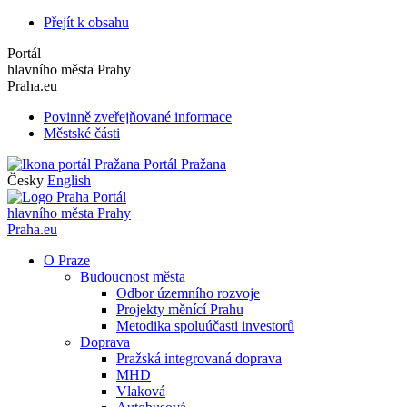
Přejít k obsahu
Portál
hlavního města Prahy
Praha.eu
Povinně zveřejňované informace
Městské části
Portál Pražana
Česky
English
Portál
hlavního města Prahy
Praha.eu
O Praze
Budoucnost města
Odbor územního rozvoje
Projekty měnící Prahu
Metodika spoluúčasti investorů
Doprava
Pražská integrovaná doprava
MHD
Vlaková