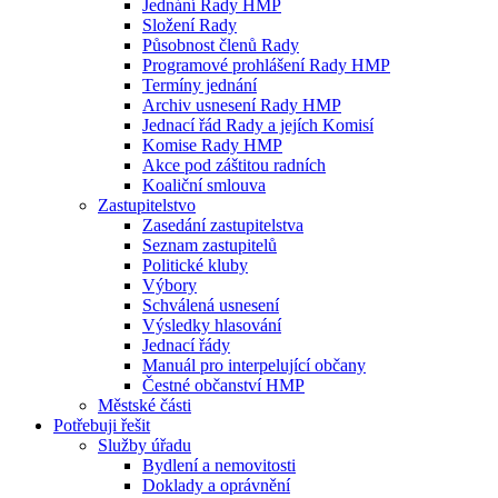
Jednání Rady HMP
Složení Rady
Působnost členů Rady
Programové prohlášení Rady HMP
Termíny jednání
Archiv usnesení Rady HMP
Jednací řád Rady a jejích Komisí
Komise Rady HMP
Akce pod záštitou radních
Koaliční smlouva
Zastupitelstvo
Zasedání zastupitelstva
Seznam zastupitelů
Politické kluby
Výbory
Schválená usnesení
Výsledky hlasování
Jednací řády
Manuál pro interpelující občany
Čestné občanství HMP
Městské části
Potřebuji řešit
Služby úřadu
Bydlení a nemovitosti
Doklady a oprávnění