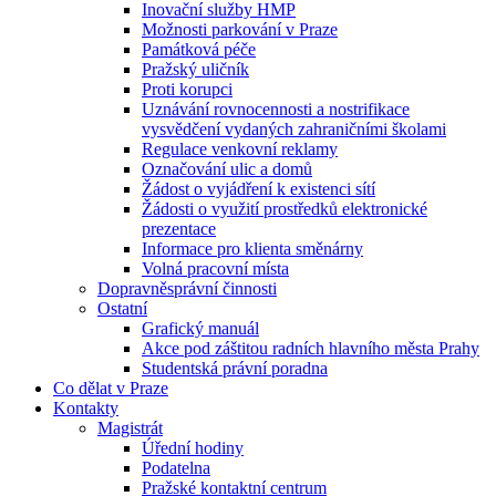
Inovační služby HMP
Možnosti parkování v Praze
Památková péče
Pražský uličník
Proti korupci
Uznávání rovnocennosti a nostrifikace
vysvědčení vydaných zahraničními školami
Regulace venkovní reklamy
Označování ulic a domů
Žádost o vyjádření k existenci sítí
Žádosti o využití prostředků elektronické
prezentace
Informace pro klienta směnárny
Volná pracovní místa
Dopravněsprávní činnosti
Ostatní
Grafický manuál
Akce pod záštitou radních hlavního města Prahy
Studentská právní poradna
Co dělat v Praze
Kontakty
Magistrát
Úřední hodiny
Podatelna
Pražské kontaktní centrum