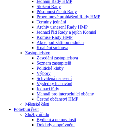
Jednání Rady HMP
Složení Rady
Působnost členů Rady
Programové prohlášení Rady HMP
Termíny jednání
Archiv usnesení Rady HMP
Jednací řád Rady a jejích Komisí
Komise Rady HMP
Akce pod záštitou radních
Koaliční smlouva
Zastupitelstvo
Zasedání zastupitelstva
Seznam zastupitelů
Politické kluby
Výbory
Schválená usnesení
Výsledky hlasování
Jednací řády
Manuál pro interpelující občany
Čestné občanství HMP
Městské části
Potřebuji řešit
Služby úřadu
Bydlení a nemovitosti
Doklady a oprávnění