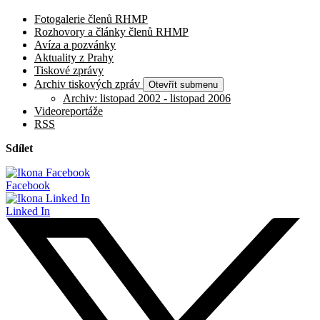
Fotogalerie členů RHMP
Rozhovory a články členů RHMP
Avíza a pozvánky
Aktuality z Prahy
Tiskové zprávy
Archiv tiskových zpráv
Otevřít submenu
Archiv: listopad 2002 - listopad 2006
Videoreportáže
RSS
Sdílet
Facebook
Linked In