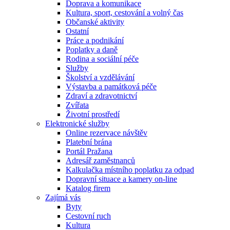
Doprava a komunikace
Kultura, sport, cestování a volný čas
Občanské aktivity
Ostatní
Práce a podnikání
Poplatky a daně
Rodina a sociální péče
Služby
Školství a vzdělávání
Výstavba a památková péče
Zdraví a zdravotnictví
Zvířata
Životní prostředí
Elektronické služby
Online rezervace návštěv
Platební brána
Portál Pražana
Adresář zaměstnanců
Kalkulačka místního poplatku za odpad
Dopravní situace a kamery on-line
Katalog firem
Zajímá vás
Byty
Cestovní ruch
Kultura