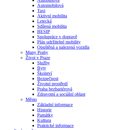
Autobusová
Automobilová
Taxi
Aktivní mobilita
Letecká
Sdílená mobilita
BESIP
Spolupráce v dopravě
Plán udržitelné mobility
Opuštěná a nalezená vozidla
Mapy Prahy
Život v Praze
Služby
Byty
Školství
Bezpečnost
Životní prostředí
Praha bezbariérová
Zdravotní a sociální oblast
Město
Základní informace
Historie
Památky
Kultura
Praktické informace