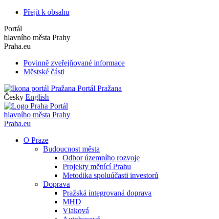
Přejít k obsahu
Portál
hlavního města Prahy
Praha.eu
Povinně zveřejňované informace
Městské části
Portál Pražana
Česky
English
Portál
hlavního města Prahy
Praha.eu
O Praze
Budoucnost města
Odbor územního rozvoje
Projekty měnící Prahu
Metodika spoluúčasti investorů
Doprava
Pražská integrovaná doprava
MHD
Vlaková