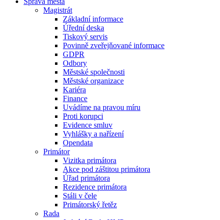
Správa města
Magistrát
Základní informace
Úřední deska
Tiskový servis
Povinně zveřejňované informace
GDPR
Odbory
Městské společnosti
Městské organizace
Kariéra
Finance
Uvádíme na pravou míru
Proti korupci
Evidence smluv
Vyhlášky a nařízení
Opendata
Primátor
Vizitka primátora
Akce pod záštitou primátora
Úřad primátora
Rezidence primátora
Stáli v čele
Primátorský řetěz
Rada