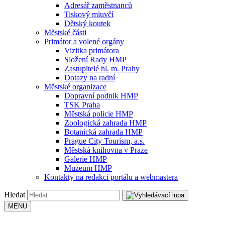
Adresář zaměstnanců
Tiskový mluvčí
Dětský koutek
Městské části
Primátor a volené orgány
Vizitka primátora
Složení Rady HMP
Zastupitelé hl. m. Prahy
Dotazy na radní
Městské organizace
Dopravní podnik HMP
TSK Praha
Městská policie HMP
Zoologická zahrada HMP
Botanická zahrada HMP
Prague City Tourism, a.s.
Městská knihovna v Praze
Galerie HMP
Muzeum HMP
Kontakty na redakci portálu a webmastera
Hledat
MENU