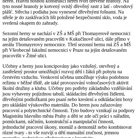
heren. Hlavní nosnou konstrukci heren tvoří dřevěné hranoly. Na
tyto nosné hranoly je kotvený svislý dřevěný rastr z latí - obvodový
plášť. Střecha i podlaha jsou vynesené dřevěnými fošnami. Na
střeše je do zasklívacích lišt položené bezpečnostní sklo, voda je
svedená okapem do zahrady.
Sezonní herny se nachází v ZŠ a MŠ při Thomayerově nemocnici
na jejím detašovaném pracovišti v Kukučínově ulici, dále přímo v
areálu Thomayerovy nemocnice. Třetí sezonní hernu má ZŠ a MŠ
při Všeobecné fakultní nemocnici v Praze na jejím detašovaném
pracovišti v Žitné ulici.
Učebny a herny jsou koncipovány jako vzdušný, otevřený a
zastřešený prostor umožňující rozvoj dětí i žáků při pobytu na
čerstvém vzduchu. Venkovní učebna umožňuje výuku podobnou
režimu v běžné třídě, ale také provozování volnočasových aktivit
školní družiny a klubu. Učebny pro potřeby základního vzdělávání
jsou vybaveny pojízdnou tabulí, skládacími dřevěnými židlemi,
dřevěnými podložkami pro psaní nebo kreslení a odkládacími boxy
pro ukládání výukového materiálu. Do heren jsou zařazovány
pracovní a polytechnické činnosti. Tyto budovy vznikají za podpory
Magistrátu hlavního města Prahy a děti se zde učí práci s nářadím,
pomůckami, náčiním, konstrukční a manipulační činnosti,
jednoduché pracovní úkony, montáž a demontáž nebo kombinovat
různé tvary - to vše rozvíjí u dětí manuální zručnost, jemnou