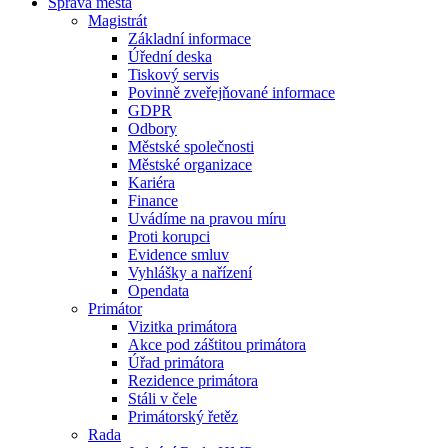
Správa města
Magistrát
Základní informace
Úřední deska
Tiskový servis
Povinně zveřejňované informace
GDPR
Odbory
Městské společnosti
Městské organizace
Kariéra
Finance
Uvádíme na pravou míru
Proti korupci
Evidence smluv
Vyhlášky a nařízení
Opendata
Primátor
Vizitka primátora
Akce pod záštitou primátora
Úřad primátora
Rezidence primátora
Stáli v čele
Primátorský řetěz
Rada