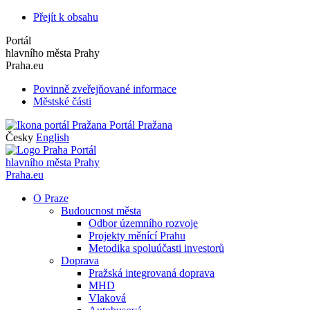
Přejít k obsahu
Portál
hlavního města Prahy
Praha.eu
Povinně zveřejňované informace
Městské části
Portál Pražana
Česky
English
Portál
hlavního města Prahy
Praha.eu
O Praze
Budoucnost města
Odbor územního rozvoje
Projekty měnící Prahu
Metodika spoluúčasti investorů
Doprava
Pražská integrovaná doprava
MHD
Vlaková