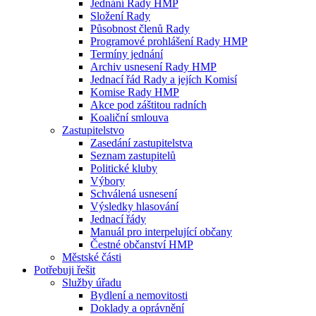
Jednání Rady HMP
Složení Rady
Působnost členů Rady
Programové prohlášení Rady HMP
Termíny jednání
Archiv usnesení Rady HMP
Jednací řád Rady a jejích Komisí
Komise Rady HMP
Akce pod záštitou radních
Koaliční smlouva
Zastupitelstvo
Zasedání zastupitelstva
Seznam zastupitelů
Politické kluby
Výbory
Schválená usnesení
Výsledky hlasování
Jednací řády
Manuál pro interpelující občany
Čestné občanství HMP
Městské části
Potřebuji řešit
Služby úřadu
Bydlení a nemovitosti
Doklady a oprávnění