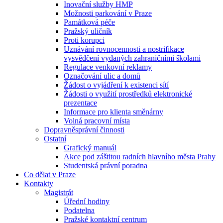
Inovační služby HMP
Možnosti parkování v Praze
Památková péče
Pražský uličník
Proti korupci
Uznávání rovnocennosti a nostrifikace
vysvědčení vydaných zahraničními školami
Regulace venkovní reklamy
Označování ulic a domů
Žádost o vyjádření k existenci sítí
Žádosti o využití prostředků elektronické
prezentace
Informace pro klienta směnárny
Volná pracovní místa
Dopravněsprávní činnosti
Ostatní
Grafický manuál
Akce pod záštitou radních hlavního města Prahy
Studentská právní poradna
Co dělat v Praze
Kontakty
Magistrát
Úřední hodiny
Podatelna
Pražské kontaktní centrum