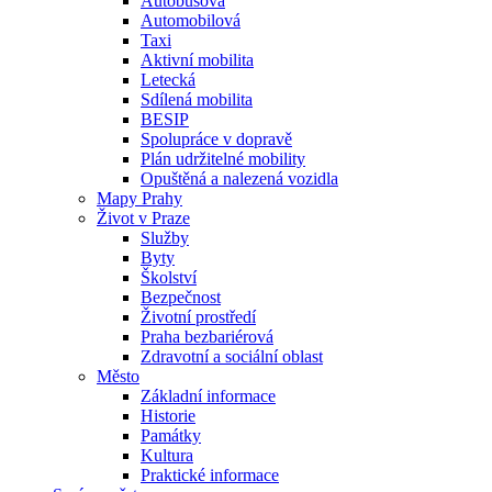
Autobusová
Automobilová
Taxi
Aktivní mobilita
Letecká
Sdílená mobilita
BESIP
Spolupráce v dopravě
Plán udržitelné mobility
Opuštěná a nalezená vozidla
Mapy Prahy
Život v Praze
Služby
Byty
Školství
Bezpečnost
Životní prostředí
Praha bezbariérová
Zdravotní a sociální oblast
Město
Základní informace
Historie
Památky
Kultura
Praktické informace