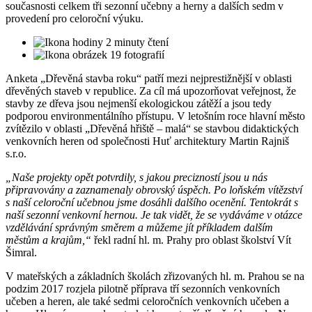
současnosti celkem tři sezonní učebny a herny a dalších sedm v
provedení pro celoroční výuku.
2 minuty čtení
19 fotografií
Anketa „Dřevěná stavba roku“ patří mezi nejprestižnější v oblasti
dřevěných staveb v republice. Za cíl má upozorňovat veřejnost, že
stavby ze dřeva jsou nejmenší ekologickou zátěží a jsou tedy
podporou environmentálního přístupu. V letošním roce hlavní město
zvítězilo v oblasti „Dřevěná hřiště – malá“ se stavbou didaktických
venkovních heren od společnosti Huť architektury Martin Rajniš
s.r.o.
„Naše projekty opět potvrdily, s jakou precizností jsou u nás
připravovány a zaznamenaly obrovský úspěch. Po loňském vítězství
s naší celoroční učebnou jsme dosáhli dalšího ocenění. Tentokrát s
naší sezonní venkovní hernou. Je tak vidět, že se vydáváme v otázce
vzdělávání správným směrem a můžeme jít příkladem dalším
městům a krajům,“
řekl radní hl. m. Prahy pro oblast školství Vít
Šimral.
V mateřských a základních školách zřizovaných hl. m. Prahou se na
podzim 2017 rozjela pilotně příprava tří sezonních venkovních
učeben a heren, ale také sedmi celoročních venkovních učeben a