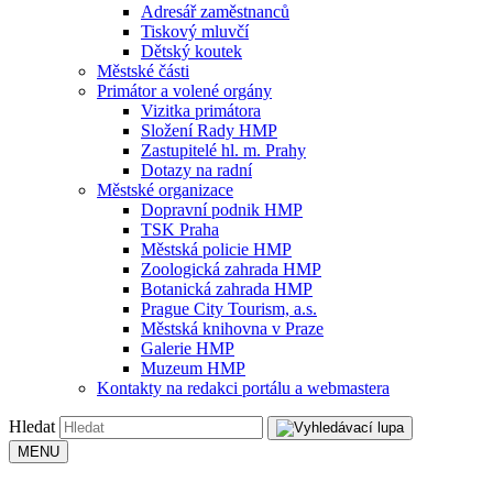
Adresář zaměstnanců
Tiskový mluvčí
Dětský koutek
Městské části
Primátor a volené orgány
Vizitka primátora
Složení Rady HMP
Zastupitelé hl. m. Prahy
Dotazy na radní
Městské organizace
Dopravní podnik HMP
TSK Praha
Městská policie HMP
Zoologická zahrada HMP
Botanická zahrada HMP
Prague City Tourism, a.s.
Městská knihovna v Praze
Galerie HMP
Muzeum HMP
Kontakty na redakci portálu a webmastera
Hledat
MENU