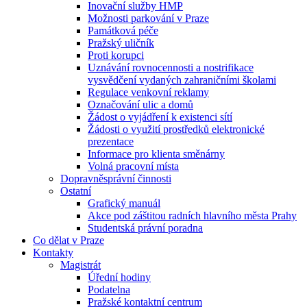
Inovační služby HMP
Možnosti parkování v Praze
Památková péče
Pražský uličník
Proti korupci
Uznávání rovnocennosti a nostrifikace
vysvědčení vydaných zahraničními školami
Regulace venkovní reklamy
Označování ulic a domů
Žádost o vyjádření k existenci sítí
Žádosti o využití prostředků elektronické
prezentace
Informace pro klienta směnárny
Volná pracovní místa
Dopravněsprávní činnosti
Ostatní
Grafický manuál
Akce pod záštitou radních hlavního města Prahy
Studentská právní poradna
Co dělat v Praze
Kontakty
Magistrát
Úřední hodiny
Podatelna
Pražské kontaktní centrum