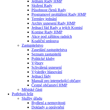
Jednání Rady HMP
Složení Rady
Působnost členů Rady
Programové prohlášení Rady HMP
Termíny jednání
Archiv usnesení Rady HMP
Jednací řád Rady a jejích Komisí
Komise Rady HMP
Akce pod záštitou radních
Koaliční smlouva
Zastupitelstvo
Zasedání zastupitelstva
Seznam zastupitelů
Politické kluby
Výbory
Schválená usnesení
Výsledky hlasování
Jednací řády
Manuál pro interpelující občany
Čestné občanství HMP
Městské části
Potřebuji řešit
Služby úřadu
Bydlení a nemovitosti
Doklady a oprávnění