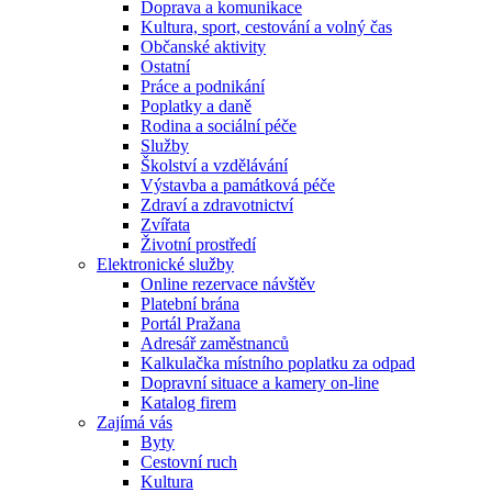
Doprava a komunikace
Kultura, sport, cestování a volný čas
Občanské aktivity
Ostatní
Práce a podnikání
Poplatky a daně
Rodina a sociální péče
Služby
Školství a vzdělávání
Výstavba a památková péče
Zdraví a zdravotnictví
Zvířata
Životní prostředí
Elektronické služby
Online rezervace návštěv
Platební brána
Portál Pražana
Adresář zaměstnanců
Kalkulačka místního poplatku za odpad
Dopravní situace a kamery on-line
Katalog firem
Zajímá vás
Byty
Cestovní ruch
Kultura