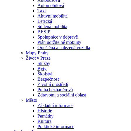
Autobusová
Automobilová
Taxi
Aktivní mobilita
Letecká
Sdílená mobilita
BESIP
Spolupráce v dopravě
Plán udržitelné mobility
Opuštěná a nalezená vozidla
Mapy Prahy
Život v Praze
Služby
Byty
Školství
Bezpečnost
Životní prostředí
Praha bezbariérová
Zdravotní a sociální oblast
Město
Základní informace
Historie
Památky
Kultura
Praktické informace