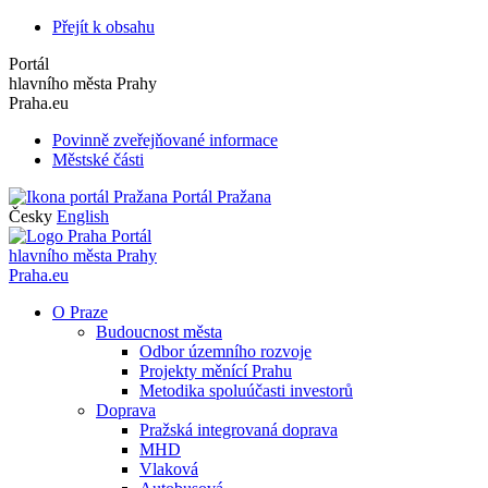
Přejít k obsahu
Portál
hlavního města Prahy
Praha.eu
Povinně zveřejňované informace
Městské části
Portál Pražana
Česky
English
Portál
hlavního města Prahy
Praha.eu
O Praze
Budoucnost města
Odbor územního rozvoje
Projekty měnící Prahu
Metodika spoluúčasti investorů
Doprava
Pražská integrovaná doprava
MHD
Vlaková