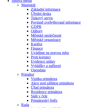
Správa města
Magistrát
Základní informace
Úřední deska
Tiskový servis
Povinně zveřejňované informace
GDPR
Odbory
Městské společnosti
Městské organizace
Kariéra
Finance
Uvádíme na pravou míru
Proti korupci
Evidence smluv
Vyhlášky a nařízení
Opendata
Primátor
Vizitka primátora
Akce pod záštitou primátora
Úřad primátora
Rezidence primátora
Stáli v čele
Primátorský řetěz
Rada