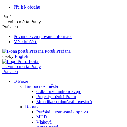
Přejít k obsahu
Portál
hlavního města Prahy
Praha.eu
Povinně zveřejňované informace
Městské části
Portál Pražana
Česky
English
Portál
hlavního města Prahy
Praha.eu
O Praze
Budoucnost města
Odbor územního rozvoje
Projekty měnící Prahu
Metodika spoluúčasti investorů
Doprava
Pražská integrovaná doprava
MHD
Vlaková