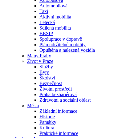
Autobusová
Automobilová
Taxi
Aktivní mobilita
Letecká
Sdílená mobilita
BESIP
Spolupráce v dopravě
Plán udržitelné mobility
Opuštěná a nalezená vozidla
Mapy Prahy
Život v Praze
Služby
Byty
Školství
Bezpečnost
Životní prostředí
Praha bezbariérová
Zdravotní a sociální oblast
Město
Základní informace
Historie
Památky
Kultura
Praktické informace