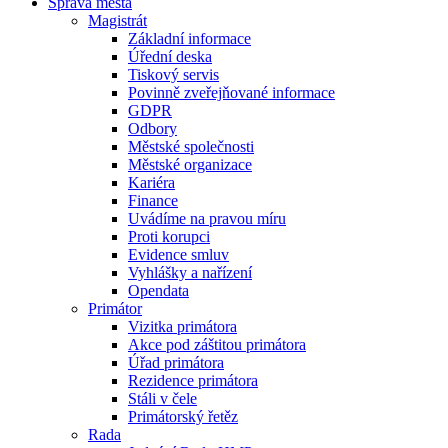
Správa města
Magistrát
Základní informace
Úřední deska
Tiskový servis
Povinně zveřejňované informace
GDPR
Odbory
Městské společnosti
Městské organizace
Kariéra
Finance
Uvádíme na pravou míru
Proti korupci
Evidence smluv
Vyhlášky a nařízení
Opendata
Primátor
Vizitka primátora
Akce pod záštitou primátora
Úřad primátora
Rezidence primátora
Stáli v čele
Primátorský řetěz
Rada