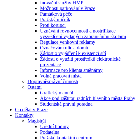
Inovační služby HMP
Možnosti parkování v Praze
Památková péče
Pražský uličník
Proti korupci
Uznávání rovnocennosti a nostrifikace
vysvědčení vydaných zahraničními školami
Regulace venkovní reklamy
Označování ulic a domů
Žádost o vyjádření k existenci sítí
Žádosti o využití prostředků elektronické
prezentace
Informace pro klienta směnárny
Volná pracovní místa
Dopravněsprávní činnosti
Ostatní
Grafický manuál
Akce pod záštitou radních hlavního města Prahy
Studentská právní poradna
Co dělat v Praze
Kontakty
Magistrát
Úřední hodiny
Podatelna
Pražské kontaktní centrum