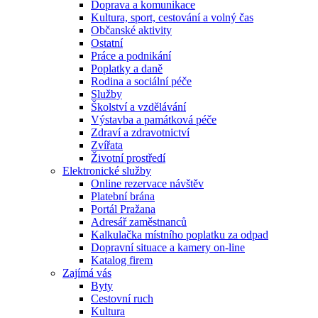
Doprava a komunikace
Kultura, sport, cestování a volný čas
Občanské aktivity
Ostatní
Práce a podnikání
Poplatky a daně
Rodina a sociální péče
Služby
Školství a vzdělávání
Výstavba a památková péče
Zdraví a zdravotnictví
Zvířata
Životní prostředí
Elektronické služby
Online rezervace návštěv
Platební brána
Portál Pražana
Adresář zaměstnanců
Kalkulačka místního poplatku za odpad
Dopravní situace a kamery on-line
Katalog firem
Zajímá vás
Byty
Cestovní ruch
Kultura