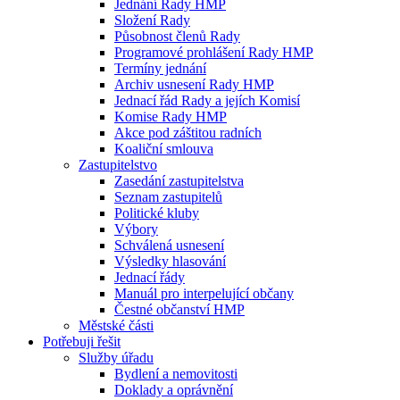
Jednání Rady HMP
Složení Rady
Působnost členů Rady
Programové prohlášení Rady HMP
Termíny jednání
Archiv usnesení Rady HMP
Jednací řád Rady a jejích Komisí
Komise Rady HMP
Akce pod záštitou radních
Koaliční smlouva
Zastupitelstvo
Zasedání zastupitelstva
Seznam zastupitelů
Politické kluby
Výbory
Schválená usnesení
Výsledky hlasování
Jednací řády
Manuál pro interpelující občany
Čestné občanství HMP
Městské části
Potřebuji řešit
Služby úřadu
Bydlení a nemovitosti
Doklady a oprávnění