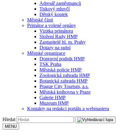
Adresář zaměstnanců
Tiskový mluvčí
Dětský koutek
Městské části
Primátor a volené orgány
Vizitka primátora
Složení Rady HMP
Zastupitelé hl. m. Prahy
Dotazy na radní
Městské organizace
Dopravní podnik HMP
TSK Praha
Městská policie HMP
Zoologická zahrada HMP
Botanická zahrada HMP
Prague City Tourism, a.s.
Městská knihovna v Praze
Galerie HMP
Muzeum HMP
Kontakty na redakci portálu a webmastera
Hledat
MENU