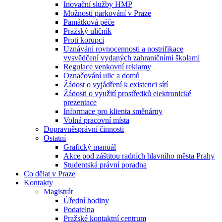
Inovační služby HMP
Možnosti parkování v Praze
Památková péče
Pražský uličník
Proti korupci
Uznávání rovnocennosti a nostrifikace
vysvědčení vydaných zahraničními školami
Regulace venkovní reklamy
Označování ulic a domů
Žádost o vyjádření k existenci sítí
Žádosti o využití prostředků elektronické
prezentace
Informace pro klienta směnárny
Volná pracovní místa
Dopravněsprávní činnosti
Ostatní
Grafický manuál
Akce pod záštitou radních hlavního města Prahy
Studentská právní poradna
Co dělat v Praze
Kontakty
Magistrát
Úřední hodiny
Podatelna
Pražské kontaktní centrum