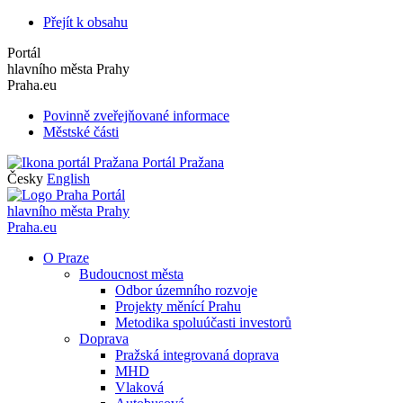
Přejít k obsahu
Portál
hlavního města Prahy
Praha.eu
Povinně zveřejňované informace
Městské části
Portál Pražana
Česky
English
Portál
hlavního města Prahy
Praha.eu
O Praze
Budoucnost města
Odbor územního rozvoje
Projekty měnící Prahu
Metodika spoluúčasti investorů
Doprava
Pražská integrovaná doprava
MHD
Vlaková