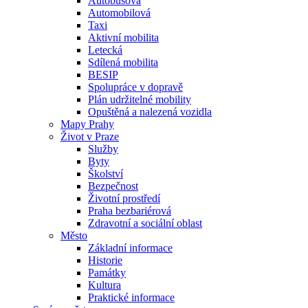
Autobusová
Automobilová
Taxi
Aktivní mobilita
Letecká
Sdílená mobilita
BESIP
Spolupráce v dopravě
Plán udržitelné mobility
Opuštěná a nalezená vozidla
Mapy Prahy
Život v Praze
Služby
Byty
Školství
Bezpečnost
Životní prostředí
Praha bezbariérová
Zdravotní a sociální oblast
Město
Základní informace
Historie
Památky
Kultura
Praktické informace