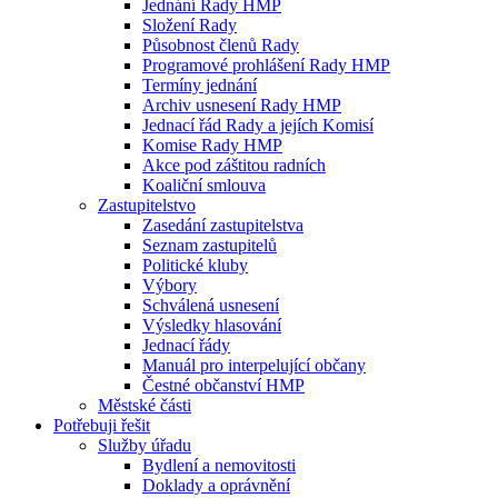
Jednání Rady HMP
Složení Rady
Působnost členů Rady
Programové prohlášení Rady HMP
Termíny jednání
Archiv usnesení Rady HMP
Jednací řád Rady a jejích Komisí
Komise Rady HMP
Akce pod záštitou radních
Koaliční smlouva
Zastupitelstvo
Zasedání zastupitelstva
Seznam zastupitelů
Politické kluby
Výbory
Schválená usnesení
Výsledky hlasování
Jednací řády
Manuál pro interpelující občany
Čestné občanství HMP
Městské části
Potřebuji řešit
Služby úřadu
Bydlení a nemovitosti
Doklady a oprávnění