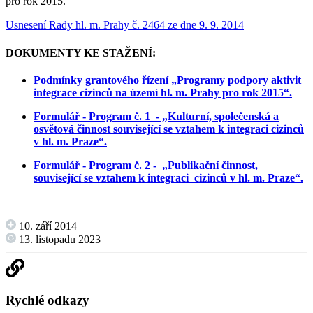
pro rok 2015.
Usnesení Rady hl. m. Prahy č. 2464 ze dne 9. 9. 2014
DOKUMENTY KE STAŽENÍ:
Podmínky grantového řízení „Programy podpory aktivit
integrace cizinců na území hl. m. Prahy pro rok 2015“.
Formulář - Program č. 1 - „Kulturní, společenská a
osvětová činnost související se vztahem k integraci cizinců
v hl. m. Praze“.
Formulář - Program č. 2 - „Publikační činnost,
související se vztahem k integraci cizinců v hl. m. Praze“.
10. září 2014
13. listopadu 2023
Rychlé odkazy