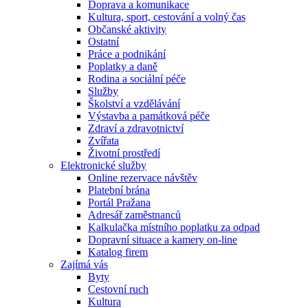
Doprava a komunikace
Kultura, sport, cestování a volný čas
Občanské aktivity
Ostatní
Práce a podnikání
Poplatky a daně
Rodina a sociální péče
Služby
Školství a vzdělávání
Výstavba a památková péče
Zdraví a zdravotnictví
Zvířata
Životní prostředí
Elektronické služby
Online rezervace návštěv
Platební brána
Portál Pražana
Adresář zaměstnanců
Kalkulačka místního poplatku za odpad
Dopravní situace a kamery on-line
Katalog firem
Zajímá vás
Byty
Cestovní ruch
Kultura