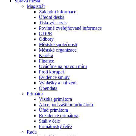
Správa města
Magistrát
Základní informace
Úřední deska
Tiskový servis
Povinně zveřejňované informace
GDPR
Odbory
Městské společnosti
Městské organizace
Kariéra
Finance
Uvádíme na pravou míru
Proti korupci
Evidence smluv
Vyhlášky a nařízení
Opendata
Primátor
Vizitka primátora
Akce pod záštitou primátora
Úřad primátora
Rezidence primátora
Stáli v čele
Primátorský řetěz
Rada