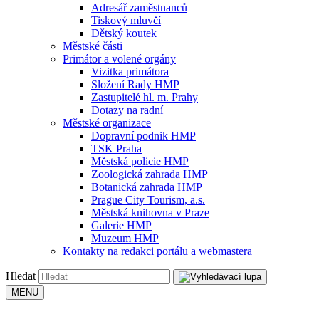
Adresář zaměstnanců
Tiskový mluvčí
Dětský koutek
Městské části
Primátor a volené orgány
Vizitka primátora
Složení Rady HMP
Zastupitelé hl. m. Prahy
Dotazy na radní
Městské organizace
Dopravní podnik HMP
TSK Praha
Městská policie HMP
Zoologická zahrada HMP
Botanická zahrada HMP
Prague City Tourism, a.s.
Městská knihovna v Praze
Galerie HMP
Muzeum HMP
Kontakty na redakci portálu a webmastera
Hledat
MENU