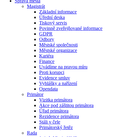
Správa města
Magistrát
Základní informace
Úřední deska
Tiskový servis
Povinně zveřejňované informace
GDPR
Odbory
Městské společnosti
Městské organizace
Kariéra
Finance
Uvádíme na pravou míru
Proti korupci
Evidence smluv
Vyhlášky a nařízení
Opendata
Primátor
Vizitka primátora
Akce pod záštitou primátora
Úřad primátora
Rezidence primátora
Stáli v čele
Primátorský řetěz
Rada