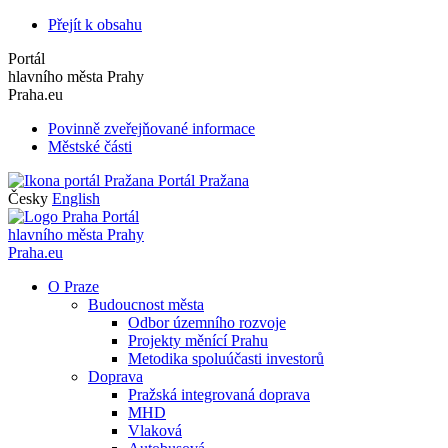
Přejít k obsahu
Portál
hlavního města Prahy
Praha.eu
Povinně zveřejňované informace
Městské části
Portál Pražana
Česky
English
Portál
hlavního města Prahy
Praha.eu
O Praze
Budoucnost města
Odbor územního rozvoje
Projekty měnící Prahu
Metodika spoluúčasti investorů
Doprava
Pražská integrovaná doprava
MHD
Vlaková