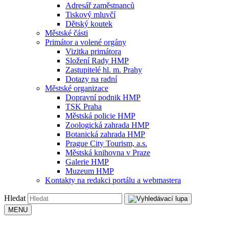
Adresář zaměstnanců
Tiskový mluvčí
Dětský koutek
Městské části
Primátor a volené orgány
Vizitka primátora
Složení Rady HMP
Zastupitelé hl. m. Prahy
Dotazy na radní
Městské organizace
Dopravní podnik HMP
TSK Praha
Městská policie HMP
Zoologická zahrada HMP
Botanická zahrada HMP
Prague City Tourism, a.s.
Městská knihovna v Praze
Galerie HMP
Muzeum HMP
Kontakty na redakci portálu a webmastera
Hledat
MENU