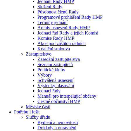
Jednání Rady HMP
Složení Rady
Působnost členů Rady
Programové prohlášení Rady HMP
Termíny jednání
Archiv usnesení Rady HMP
Jednací řád Rady a jejích Komisí
Komise Rady HMP
Akce pod záštitou radních
Koaliční smlouva
Zastupitelstvo
Zasedání zastupitelstva
Seznam zastupitelů
Politické kluby
Výbory
Schválená usnesení
Výsledky hlasování
Jednací řády
Manuál pro interpelující občany
Čestné občanství HMP
Městské části
Potřebuji řešit
Služby úřadu
Bydlení a nemovitosti
Doklady a oprávnění