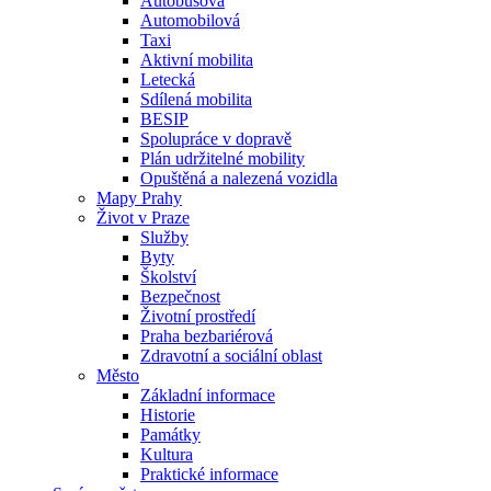
Autobusová
Automobilová
Taxi
Aktivní mobilita
Letecká
Sdílená mobilita
BESIP
Spolupráce v dopravě
Plán udržitelné mobility
Opuštěná a nalezená vozidla
Mapy Prahy
Život v Praze
Služby
Byty
Školství
Bezpečnost
Životní prostředí
Praha bezbariérová
Zdravotní a sociální oblast
Město
Základní informace
Historie
Památky
Kultura
Praktické informace