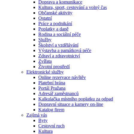
Doprava a komunikace
Kultura, sport, cestování a volný čas
Občanské aktivity
Ostatní
Práce a podnikání
Poplatky a daně
Rodina a sociální péče
Služby
Školství a vzdělávání
Výstavba a památková péče
Zdraví a zdravotnictví
Zvířata
Životní prostředí
Elektronické služby
Online rezervace návštěv
Platební brána
Portál Pražana
Adresář zaměstnanců
Kalkulačka místního poplatku za odpad
Dopravní situace a kamery on-line
Katalog firem
Zajímá vás
Byty
Cestovní ruch
Kultura