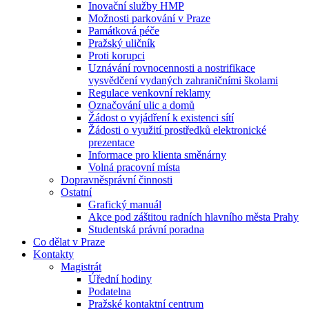
Inovační služby HMP
Možnosti parkování v Praze
Památková péče
Pražský uličník
Proti korupci
Uznávání rovnocennosti a nostrifikace
vysvědčení vydaných zahraničními školami
Regulace venkovní reklamy
Označování ulic a domů
Žádost o vyjádření k existenci sítí
Žádosti o využití prostředků elektronické
prezentace
Informace pro klienta směnárny
Volná pracovní místa
Dopravněsprávní činnosti
Ostatní
Grafický manuál
Akce pod záštitou radních hlavního města Prahy
Studentská právní poradna
Co dělat v Praze
Kontakty
Magistrát
Úřední hodiny
Podatelna
Pražské kontaktní centrum