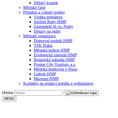
Dětský koutek
Městské části
Primátor a volené orgány
Vizitka primátora
Složení Rady HMP
Zastupitelé hl. m. Prahy
Dotazy na radní
Městské organizace
Dopravní podnik HMP
TSK Praha
Městská policie HMP
Zoologická zahrada HMP
Botanická zahrada HMP
Prague City Tourism, a.s.
Městská knihovna v Praze
Galerie HMP
Muzeum HMP
Kontakty na redakci portálu a webmastera
Hledat
MENU