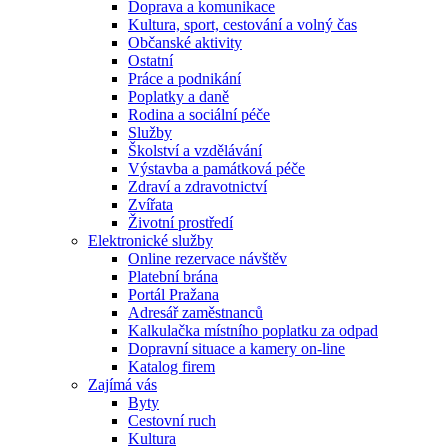
Doprava a komunikace
Kultura, sport, cestování a volný čas
Občanské aktivity
Ostatní
Práce a podnikání
Poplatky a daně
Rodina a sociální péče
Služby
Školství a vzdělávání
Výstavba a památková péče
Zdraví a zdravotnictví
Zvířata
Životní prostředí
Elektronické služby
Online rezervace návštěv
Platební brána
Portál Pražana
Adresář zaměstnanců
Kalkulačka místního poplatku za odpad
Dopravní situace a kamery on-line
Katalog firem
Zajímá vás
Byty
Cestovní ruch
Kultura