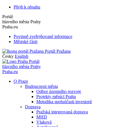
Přejít k obsahu
Portál
hlavního města Prahy
Praha.eu
Povinně zveřejňované informace
Městské části
Portál Pražana
Česky
English
Portál
hlavního města Prahy
Praha.eu
O Praze
Budoucnost města
Odbor územního rozvoje
Projekty měnící Prahu
Metodika spoluúčasti investorů
Doprava
Pražská integrovaná doprava
MHD
Vlaková