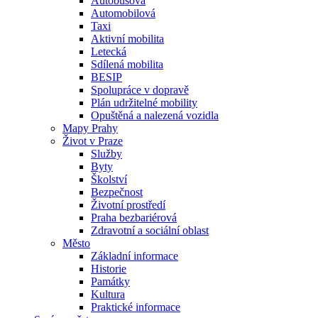
Autobusová
Automobilová
Taxi
Aktivní mobilita
Letecká
Sdílená mobilita
BESIP
Spolupráce v dopravě
Plán udržitelné mobility
Opuštěná a nalezená vozidla
Mapy Prahy
Život v Praze
Služby
Byty
Školství
Bezpečnost
Životní prostředí
Praha bezbariérová
Zdravotní a sociální oblast
Město
Základní informace
Historie
Památky
Kultura
Praktické informace