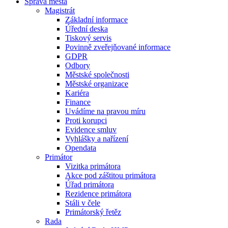
Správa města
Magistrát
Základní informace
Úřední deska
Tiskový servis
Povinně zveřejňované informace
GDPR
Odbory
Městské společnosti
Městské organizace
Kariéra
Finance
Uvádíme na pravou míru
Proti korupci
Evidence smluv
Vyhlášky a nařízení
Opendata
Primátor
Vizitka primátora
Akce pod záštitou primátora
Úřad primátora
Rezidence primátora
Stáli v čele
Primátorský řetěz
Rada