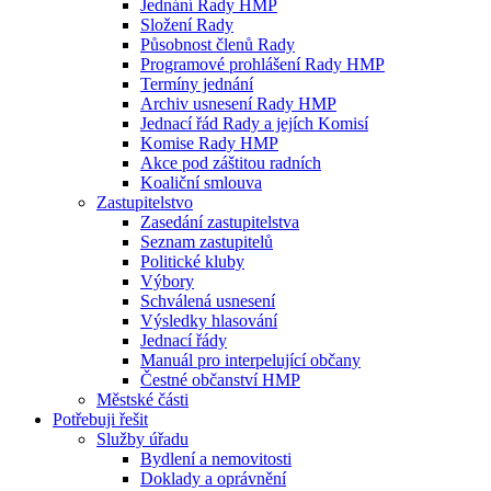
Jednání Rady HMP
Složení Rady
Působnost členů Rady
Programové prohlášení Rady HMP
Termíny jednání
Archiv usnesení Rady HMP
Jednací řád Rady a jejích Komisí
Komise Rady HMP
Akce pod záštitou radních
Koaliční smlouva
Zastupitelstvo
Zasedání zastupitelstva
Seznam zastupitelů
Politické kluby
Výbory
Schválená usnesení
Výsledky hlasování
Jednací řády
Manuál pro interpelující občany
Čestné občanství HMP
Městské části
Potřebuji řešit
Služby úřadu
Bydlení a nemovitosti
Doklady a oprávnění