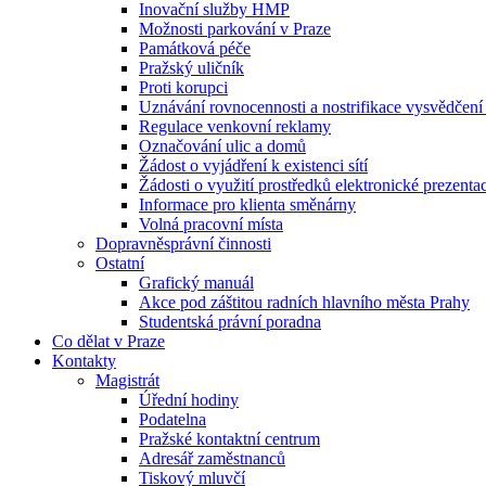
Inovační služby HMP
Možnosti parkování v Praze
Památková péče
Pražský uličník
Proti korupci
Uznávání rovnocennosti a nostrifikace vysvědčen
Regulace venkovní reklamy
Označování ulic a domů
Žádost o vyjádření k existenci sítí
Žádosti o využití prostředků elektronické prezenta
Informace pro klienta směnárny
Volná pracovní místa
Dopravněsprávní činnosti
Ostatní
Grafický manuál
Akce pod záštitou radních hlavního města Prahy
Studentská právní poradna
Co dělat v Praze
Kontakty
Magistrát
Úřední hodiny
Podatelna
Pražské kontaktní centrum
Adresář zaměstnanců
Tiskový mluvčí