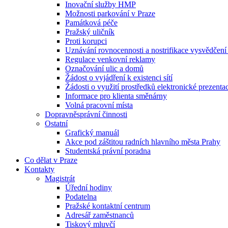
Inovační služby HMP
Možnosti parkování v Praze
Památková péče
Pražský uličník
Proti korupci
Uznávání rovnocennosti a nostrifikace vysvědčen
Regulace venkovní reklamy
Označování ulic a domů
Žádost o vyjádření k existenci sítí
Žádosti o využití prostředků elektronické prezenta
Informace pro klienta směnárny
Volná pracovní místa
Dopravněsprávní činnosti
Ostatní
Grafický manuál
Akce pod záštitou radních hlavního města Prahy
Studentská právní poradna
Co dělat v Praze
Kontakty
Magistrát
Úřední hodiny
Podatelna
Pražské kontaktní centrum
Adresář zaměstnanců
Tiskový mluvčí