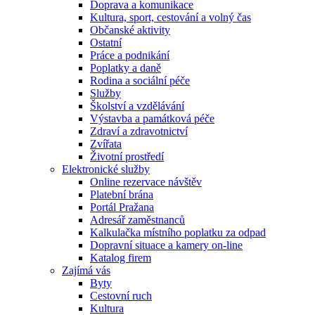
Doprava a komunikace
Kultura, sport, cestování a volný čas
Občanské aktivity
Ostatní
Práce a podnikání
Poplatky a daně
Rodina a sociální péče
Služby
Školství a vzdělávání
Výstavba a památková péče
Zdraví a zdravotnictví
Zvířata
Životní prostředí
Elektronické služby
Online rezervace návštěv
Platební brána
Portál Pražana
Adresář zaměstnanců
Kalkulačka místního poplatku za odpad
Dopravní situace a kamery on-line
Katalog firem
Zajímá vás
Byty
Cestovní ruch
Kultura