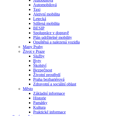
Autobusová
Automobilová
Taxi
Aktivní mobilita
Letecká
Sdílená mobilita
BESIP
Spolupráce v dopravě
Plán udržitelné mobility
Opuštěná a nalezená vozidla
Mapy Prahy
Život v Praze
Služby
Byty
Školství
Bezpečnost
Životní prostředí
Praha bezbariérová
Zdravotní a sociální oblast
Město
Základní informace
Historie
Památky
Kultura
Praktické informace