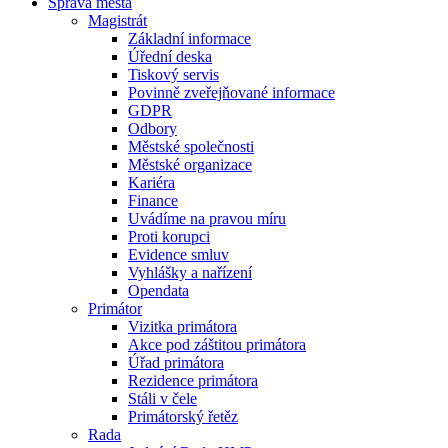
Správa města
Magistrát
Základní informace
Úřední deska
Tiskový servis
Povinně zveřejňované informace
GDPR
Odbory
Městské společnosti
Městské organizace
Kariéra
Finance
Uvádíme na pravou míru
Proti korupci
Evidence smluv
Vyhlášky a nařízení
Opendata
Primátor
Vizitka primátora
Akce pod záštitou primátora
Úřad primátora
Rezidence primátora
Stáli v čele
Primátorský řetěz
Rada