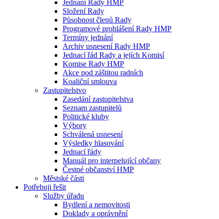
Jednání Rady HMP
Složení Rady
Působnost členů Rady
Programové prohlášení Rady HMP
Termíny jednání
Archiv usnesení Rady HMP
Jednací řád Rady a jejích Komisí
Komise Rady HMP
Akce pod záštitou radních
Koaliční smlouva
Zastupitelstvo
Zasedání zastupitelstva
Seznam zastupitelů
Politické kluby
Výbory
Schválená usnesení
Výsledky hlasování
Jednací řády
Manuál pro interpelující občany
Čestné občanství HMP
Městské části
Potřebuji řešit
Služby úřadu
Bydlení a nemovitosti
Doklady a oprávnění