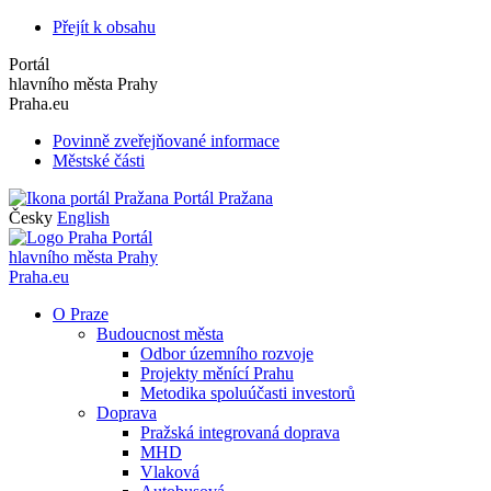
Přejít k obsahu
Portál
hlavního města Prahy
Praha.eu
Povinně zveřejňované informace
Městské části
Portál Pražana
Česky
English
Portál
hlavního města Prahy
Praha.eu
O Praze
Budoucnost města
Odbor územního rozvoje
Projekty měnící Prahu
Metodika spoluúčasti investorů
Doprava
Pražská integrovaná doprava
MHD
Vlaková