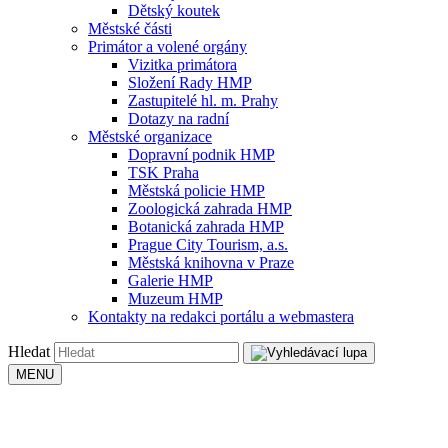
Dětský koutek
Městské části
Primátor a volené orgány
Vizitka primátora
Složení Rady HMP
Zastupitelé hl. m. Prahy
Dotazy na radní
Městské organizace
Dopravní podnik HMP
TSK Praha
Městská policie HMP
Zoologická zahrada HMP
Botanická zahrada HMP
Prague City Tourism, a.s.
Městská knihovna v Praze
Galerie HMP
Muzeum HMP
Kontakty na redakci portálu a webmastera
Hledat
MENU