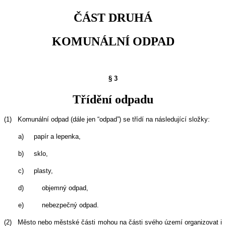
ČÁST DRUHÁ
KOMUNÁLNÍ ODPAD
§ 3
Třídění odpadu
(1)
Komunální odpad (dále jen “odpad”) se třídí na následující složky:
a)
papír a lepenka,
b)
sklo,
c)
plasty,
d)
objemný odpad,
e)
nebezpečný odpad.
(2)
Město nebo městské části mohou na části svého území organizovat i