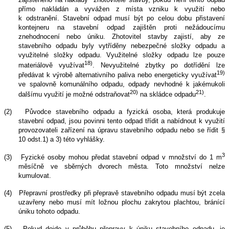
přímo nakládán a vyvážen z místa vzniku k využití nebo
k odstranění. Stavební odpad musí být po celou dobu přistavení
kontejneru na stavební odpad zajištěn proti nežádoucímu
znehodnocení nebo úniku.
Zhotovitel stavby zajistí, aby ze
stavebního odpadu byly vytříděny nebezpečné složky odpadu a
využitelné složky odpadu. Využitelné složky odpadu
lze pouze
18)
materiálově využívat
. Nevyužitelné zbytky po dotřídění lze
19)
předávat k výrobě alternativního paliva nebo energeticky využívat
ve spalovně komunálního odpadu, odpady nevhodné k jakémukoli
20)
21)
dalšímu využití je možné odstraňovat
na skládce odpadu
.
(2)
Původce stavebního odpadu a fyzická osoba,
která produkuje
stavební odpad, jsou povinni tento odpad třídit a nabídnout k využití
provozovateli zařízení na úpravu stavebního odpadu nebo se řídit §
10 odst.1) a 3) této vyhlášky.
3
(3)
Fyzické osoby mohou předat stavební odpad v množství do 1 m
měsíčně ve sběrných dvorech města. Toto množství nelze
kumulovat.
(4)
Přepravní prostředky při přepravě stavebního odpadu musí být zcela
uzavřeny nebo musí mít ložnou plochu zakrytou plachtou, bránící
úniku tohoto odpadu.
(5)
Pokud dojde v průběhu přepravy k úniku stavebního odpadu, je