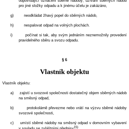
odpovídající označení sběrné nádoby; užívání sběrných nádob
pro jiné složky odpadu a k jinému účelu je zakázáno,
g)
neodkládat žhavý popel do sběrných nádob,
h)
nespalovat odpad na volných plochách.
i)
počínat si tak, aby svým jednáním neznemožnily provedení
pravidelného sběru a svozu odpadu.
§ 6
Vlastník objektu
Vlastník objektu:
a)
zajistí u svozové společnosti dostatečný objem sběrných nádob
na směsný odpad,
b)
protokolárně převezme nebo vrátí na výzvu sběrné nádoby
svozové společnosti,
c)
umístí sběrné nádoby na směsný odpad v domovním vybavení
15)
v souladu se zvláštními předpisy
,