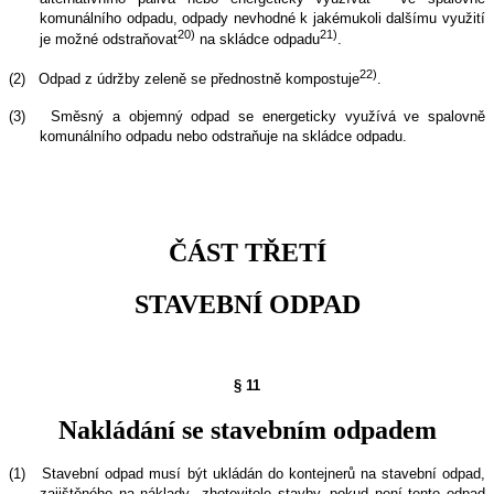
komunálního odpadu, odpady nevhodné k jakémukoli dalšímu využití
20)
21)
je možné odstraňovat
na skládce odpadu
.
22)
(2)
Odpad z údržby zeleně se přednostně kompostuje
.
(3)
Směsný a objemný odpad se energeticky využívá ve spalovně
komunálního odpadu nebo odstraňuje na skládce odpadu.
ČÁST TŘETÍ
STAVEBNÍ ODPAD
§ 11
Nakládání se stavebním odpadem
(1)
Stavební odpad musí být ukládán do kontejnerů na stavební odpad,
zajištěného na náklady
zhotovitele stavby, pokud není tento odpad