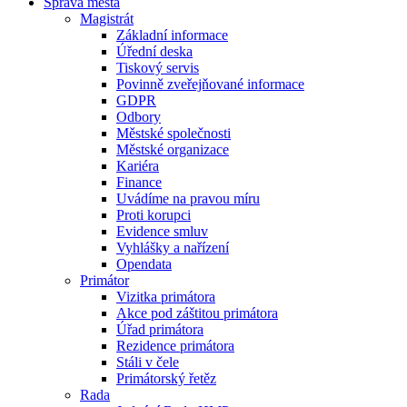
Správa města
Magistrát
Základní informace
Úřední deska
Tiskový servis
Povinně zveřejňované informace
GDPR
Odbory
Městské společnosti
Městské organizace
Kariéra
Finance
Uvádíme na pravou míru
Proti korupci
Evidence smluv
Vyhlášky a nařízení
Opendata
Primátor
Vizitka primátora
Akce pod záštitou primátora
Úřad primátora
Rezidence primátora
Stáli v čele
Primátorský řetěz
Rada