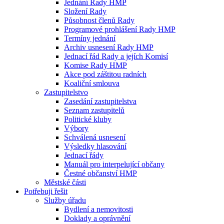
Jednání Rady HMP
Složení Rady
Působnost členů Rady
Programové prohlášení Rady HMP
Termíny jednání
Archiv usnesení Rady HMP
Jednací řád Rady a jejích Komisí
Komise Rady HMP
Akce pod záštitou radních
Koaliční smlouva
Zastupitelstvo
Zasedání zastupitelstva
Seznam zastupitelů
Politické kluby
Výbory
Schválená usnesení
Výsledky hlasování
Jednací řády
Manuál pro interpelující občany
Čestné občanství HMP
Městské části
Potřebuji řešit
Služby úřadu
Bydlení a nemovitosti
Doklady a oprávnění