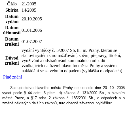
Číslo
21/2005
Sbírka
14/2005
Datum
20.10.2005
vydání
Datum
01.01.2006
účinnosti
Datum
01.07.2007
zrušení
vydání vyhlášky č. 5/2007 Sb. hl. m. Prahy, kterou se
stanoví systém shromažďování, sběru, přepravy, třídění,
Důvod
využívání a odstraňování komunálních odpadů
zrušení
vznikajících na území hlavního města Prahy a systém
nakládání se stavebním odpadem (vyhláška o odpadech)
Plné znění
Zastupitelstvo hlavního města Prahy se usneslo dne 20. 10. 2005
vydat podle § 44 odst. 3 písm. d) zákona č. 131/2000 Sb., o hlavním
městě Praze, a §17 odst. 2 zákona č. 185/2001 Sb., o odpadech a o
změně některých dalších zákonů, tuto obecně závaznou vyhlášku: