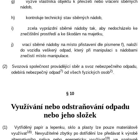
g)
vyzve vlastníka objektu k převzetí nebo vrácení sběrných
nádob,
h)
kontroluje technický stav sběrných nádob,
i)
zcela vyprázdní sběrné nádoby tak, aby nedocházelo ke
znečištění prostředí a ke škodám na majetku,
j)
vrací sběrné nádoby na místo přistavení dle písmene f), naloží
do vozidla veškerý odpad, který při manipulaci s nádobami
znečistí místo manipulace.
(2)
Svozová společnost provádějící sběr a svoz nebezpečného odpadu,
7)
2)
odebírá nebezpečný odpad
od všech fyzických osob
.
§ 10
Využívání nebo odstraňování odpadu
nebo jeho složek
(1)
Vytříděný papír a lepenku, sklo a plasty lze pouze materiálově
18)
využívat
. Nevyužitelné zbytky po dotřídění lze předávat k výrobě
19)
alternativního paliva nebo energeticky využívat
ve spalovně