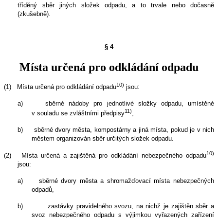
tříděný sběr jiných složek odpadu, a to trvale nebo dočasně
(zkušebně).
§ 4
Místa určená pro odkládání odpadu
10)
(1)
Místa určená pro odkládání odpadu
jsou:
a)
sběrné nádoby pro jednotlivé složky odpadu, umístěné
11)
v souladu se zvláštními předpisy
,
b)
sběrné dvory města, kompostárny a jiná místa, pokud je v nich
městem organizován sběr určitých složek odpadu.
10)
(2)
Místa určená a zajištěná pro odkládání nebezpečného odpadu
jsou:
a)
sběrné dvory města a shromažďovací místa nebezpečných
odpadů,
b)
zastávky pravidelného svozu, na nichž je zajištěn sběr a
svoz nebezpečného odpadu s výjimkou vyřazených zařízení