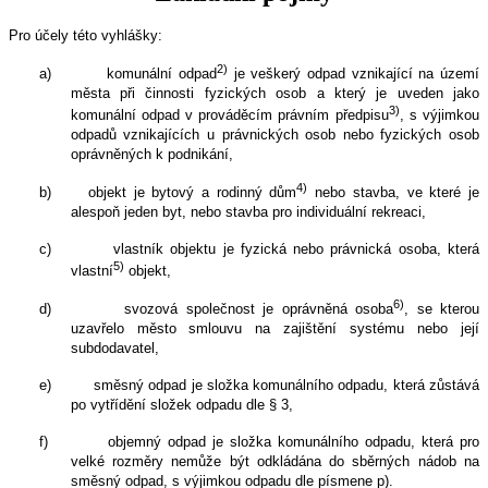
Pro účely této vyhlášky:
2)
a)
komunální odpad
je veškerý odpad vznikající na území
města při činnosti fyzických osob a který je uveden jako
3)
komunální odpad v prováděcím právním předpisu
, s výjimkou
odpadů vznikajících u právnických osob nebo fyzických osob
oprávněných k podnikání,
4)
b)
objekt je bytový a rodinný dům
nebo stavba, ve které je
alespoň jeden byt, nebo stavba pro individuální rekreaci,
c)
vlastník objektu je fyzická nebo právnická osoba, která
5)
vlastní
objekt,
6)
d)
svozová společnost je oprávněná osoba
, se kterou
uzavřelo město smlouvu na zajištění systému nebo její
subdodavatel,
e)
směsný odpad je složka komunálního odpadu, která zůstává
po vytřídění složek odpadu dle § 3,
f)
objemný odpad je složka komunálního odpadu, která pro
velké rozměry nemůže být odkládána do sběrných nádob na
směsný odpad, s výjimkou odpadu dle písmene p).