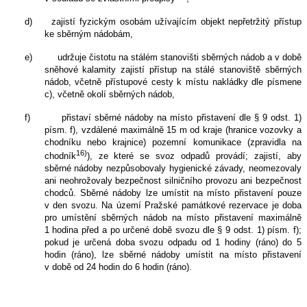
d)
zajistí fyzickým osobám užívajícím objekt nepřetržitý přístup
ke sběrným nádobám,
e)
udržuje čistotu na stálém stanovišti sběrných nádob a v době
sněhové kalamity zajistí přístup na stálé stanoviště sběrných
nádob, včetně přístupové cesty k místu nakládky dle písmene
c), včetně okolí sběrných nádob,
f)
přistaví sběrné nádoby na místo přistavení dle § 9 odst. 1)
písm. f), vzdálené maximálně 15 m od kraje (hranice vozovky a
chodníku nebo krajnice) pozemní komunikace (zpravidla na
16)
chodník
), ze které se svoz odpadů provádí; zajistí, aby
sběrné nádoby nezpůsobovaly hygienické závady, neomezovaly
ani neohrožovaly bezpečnost silničního provozu ani bezpečnost
chodců. Sběrné nádoby lze umístit na místo přistavení pouze
v den svozu. Na území Pražské památkové rezervace je doba
pro umístění sběrných nádob na místo přistavení maximálně
1 hodina před a po určené době svozu dle § 9 odst. 1) písm. f);
pokud je určená doba svozu odpadu od 1 hodiny (ráno) do 5
hodin (ráno), lze sběrné nádoby umístit na místo přistavení
v době od 24 hodin do 6 hodin (ráno).