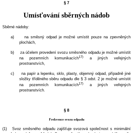
§ 7
Umísťování sběrných nádob
Sběrné nádoby:
a)
na směsný odpad je možné umístit pouze na zpevněných
plochách,
b)
za účelem provedení svozu směsného odpadu je možné umístit
17)
na pozemních komunikacích
a jiných veřejných
prostranstvích,
c)
na papír a lepenku, sklo, plasty, objemný odpad, případně jiné
složky tříděného sběru odpadu dle § 3 odst. 2 je možné umístit
17)
na pozemních komunikacích
a jiných veřejných
prostranstvích.
§ 8
Frekvence svozu odpadu
(1)
Svoz směsného odpadu zajišťuje svozová společnost s minimální