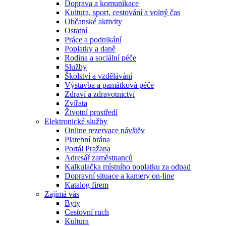
Doprava a komunikace
Kultura, sport, cestování a volný čas
Občanské aktivity
Ostatní
Práce a podnikání
Poplatky a daně
Rodina a sociální péče
Služby
Školství a vzdělávání
Výstavba a památková péče
Zdraví a zdravotnictví
Zvířata
Životní prostředí
Elektronické služby
Online rezervace návštěv
Platební brána
Portál Pražana
Adresář zaměstnanců
Kalkulačka místního poplatku za odpad
Dopravní situace a kamery on-line
Katalog firem
Zajímá vás
Byty
Cestovní ruch
Kultura