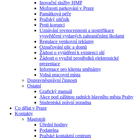
Inovační služby HMP
Možnosti parkování v Praze
Památková péče
Pražský uličník
Proti korupci
Uznávání rovnocennosti a nostrifikace
vysvědčení vydaných zahraničními školami
Regulace venkovní reklamy
Označování ulic a domů
Žádost o vyjádření k existenci sítí
Žádosti o využití prostředků elektronické
prezentace
Informace pro klienta směnárny
Volná pracovní místa
Dopravněsprávní činnosti
Ostatní
Grafický manuál
Akce pod záštitou radních hlavního města Prahy
Studentská právní poradna
Co dělat v Praze
Kontakty
Magistrát
Úřední hodiny
Podatelna
Pražské kontaktní centrum