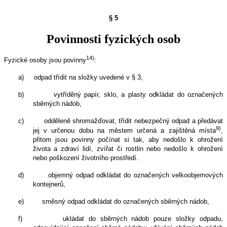
§ 5
Povinnosti fyzických osob
14)
Fyzické osoby jsou povinny
:
a)
odpad třídit na složky uvedené v § 3,
b)
vytříděný papír, sklo, a plasty odkládat do označených
sběrných nádob,
c)
odděleně shromažďovat, třídit nebezpečný odpad a předávat
9)
jej v určenou dobu na městem určená a zajištěná místa
,
přitom jsou povinny počínat si tak, aby nedošlo k ohrožení
života a zdraví lidí, zvířat či rostlin nebo nedošlo k ohrožení
nebo poškození životního prostředí.
d)
objemný odpad odkládat do označených velkoobjemových
kontejnerů,
e)
směsný odpad odkládat do označených sběrných nádob,
f)
ukládat do sběrných nádob pouze složky odpadu,