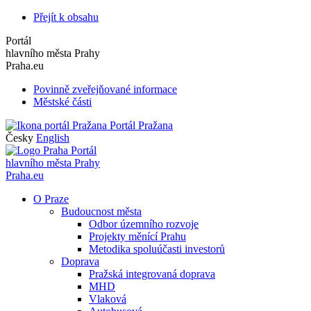
Přejít k obsahu
Portál
hlavního města Prahy
Praha.eu
Povinně zveřejňované informace
Městské části
Portál Pražana
Česky
English
Portál
hlavního města Prahy
Praha.eu
O Praze
Budoucnost města
Odbor územního rozvoje
Projekty měnící Prahu
Metodika spoluúčasti investorů
Doprava
Pražská integrovaná doprava
MHD
Vlaková