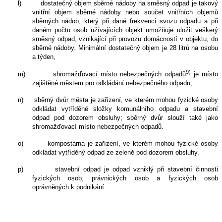
l)
dostatečný objem sběrné nádoby na směsný odpad je takový
vnitřní objem sběrné nádoby nebo součet vnitřních objemů
sběrných nádob, který při dané frekvenci svozu odpadu a při
daném počtu osob užívajících objekt umožňuje uložit veškerý
směsný odpad, vznikající při provozu domácností v objektu, do
sběrné nádoby. Minimální dostatečný objem je 28 litrů na osobu
a týden,
9)
m)
shromažďovací místo nebezpečných odpadů
je místo
zajištěné městem pro odkládání nebezpečného odpadu,
n)
sběrný dvůr města je zařízení, ve kterém mohou fyzické osoby
odkládat vytříděné složky komunálního odpadu a stavební
odpad pod dozorem obsluhy; sběrný dvůr slouží také jako
shromažďovací místo nebezpečných odpadů.
o)
kompostárna je zařízení, ve kterém mohou fyzické osoby
odkládat vytříděný odpad ze zeleně pod dozorem obsluhy.
p)
stavební odpad je odpad vzniklý při stavební činnosti
fyzických osob, právnických osob a fyzických osob
oprávněných k podnikání.