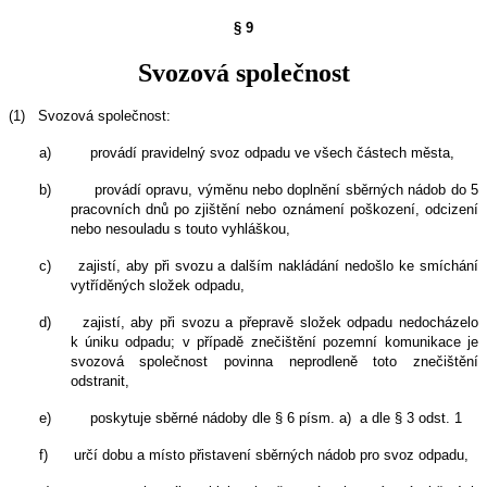
§ 9
Svozová společnost
(1)
Svozová společnost:
a)
provádí pravidelný svoz odpadu ve všech částech města,
b)
provádí opravu, výměnu nebo doplnění sběrných nádob do 5
pracovních dnů po zjištění nebo oznámení poškození, odcizení
nebo nesouladu s touto vyhláškou,
c)
zajistí, aby při svozu a dalším nakládání nedošlo ke smíchání
vytříděných složek odpadu,
d)
zajistí, aby při svozu a přepravě složek odpadu nedocházelo
k úniku odpadu; v případě znečištění pozemní komunikace je
svozová společnost povinna neprodleně toto znečištění
odstranit,
e)
poskytuje sběrné nádoby dle § 6 písm. a)
a dle § 3 odst. 1
f)
určí dobu a místo přistavení sběrných nádob pro svoz odpadu,