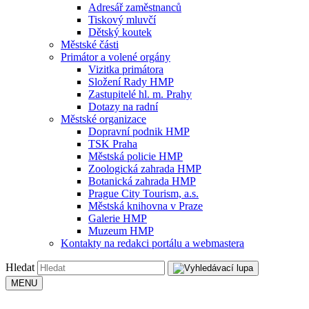
Adresář zaměstnanců
Tiskový mluvčí
Dětský koutek
Městské části
Primátor a volené orgány
Vizitka primátora
Složení Rady HMP
Zastupitelé hl. m. Prahy
Dotazy na radní
Městské organizace
Dopravní podnik HMP
TSK Praha
Městská policie HMP
Zoologická zahrada HMP
Botanická zahrada HMP
Prague City Tourism, a.s.
Městská knihovna v Praze
Galerie HMP
Muzeum HMP
Kontakty na redakci portálu a webmastera
Hledat
MENU