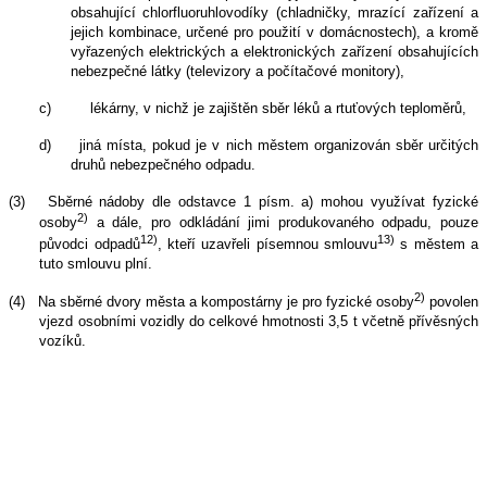
obsahující chlorfluoruhlovodíky (chladničky, mrazící zařízení a
jejich kombinace, určené pro použití v domácnostech), a kromě
vyřazených elektrických a elektronických zařízení obsahujících
nebezpečné látky (televizory a počítačové monitory),
c)
lékárny, v nichž je zajištěn sběr léků a rtuťových teploměrů,
d)
jiná místa, pokud je v nich městem organizován sběr určitých
druhů nebezpečného odpadu.
(3)
Sběrné nádoby dle odstavce 1 písm. a) mohou využívat fyzické
2)
osoby
a dále, pro odkládání jimi produkovaného odpadu, pouze
12)
13)
původci odpadů
, kteří uzavřeli písemnou smlouvu
s městem a
tuto smlouvu plní.
2)
(4)
Na sběrné dvory města a kompostárny je pro fyzické osoby
povolen
vjezd osobními vozidly do celkové hmotnosti 3,5 t včetně přívěsných
vozíků.