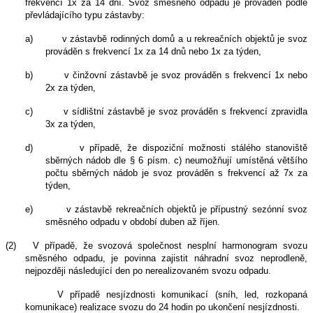
frekvencí 1x za 14 dní. Svoz směsného odpadu je prováděn podle
převládajícího typu zástavby:
a)
v zástavbě rodinných domů a u rekreačních objektů je svoz
prováděn s frekvencí 1x za 14 dnů nebo 1x za týden,
b)
v činžovní zástavbě je svoz prováděn s frekvencí 1x nebo
2x za týden,
c)
v sídlištní zástavbě je svoz prováděn s frekvencí zpravidla
3x za týden,
d)
v případě, že dispoziční možnosti stálého stanoviště
sběrných nádob dle § 6 písm. c) neumožňují umístěná většího
počtu sběrných nádob je svoz prováděn s frekvencí až 7x za
týden,
e)
v zástavbě rekreačních objektů je přípustný sezónní svoz
směsného odpadu v období duben až říjen.
(2)
V případě, že svozová společnost nesplní harmonogram svozu
směsného odpadu, je povinna zajistit náhradní svoz neprodleně,
nejpozději následující den po nerealizovaném svozu odpadu.
V případě nesjízdnosti komunikací (sníh, led, rozkopaná
komunikace) realizace svozu do 24 hodin po ukončení nesjízdnosti.