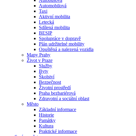
Autobusová
Automobilová
Taxi
Aktivní mobilita
Letecká
Sdílená mobilita
BESIP
Spolupráce v dopravě
Plán udržitelné mobility
Opuštěná a nalezená vozidla
Mapy Prahy
Život v Praze
Služby
Byty
Školství
Bezpečnost
Životní prostředí
Praha bezbariérová
Zdravotní a sociální oblast
Město
Základní informace
Historie
Památky
Kultura
Praktické informace