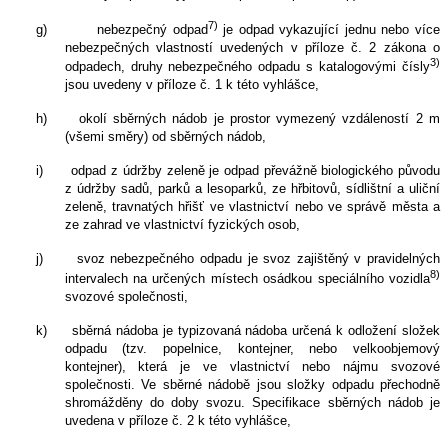
7)
g)
nebezpečný odpad
je odpad vykazující jednu nebo více
nebezpečných vlastností uvedených v příloze č. 2 zákona o
3)
odpadech, druhy nebezpečného odpadu s katalogovými čísly
jsou uvedeny v příloze č. 1 k této vyhlášce,
h)
okolí sběrných nádob je prostor vymezený vzdáleností 2 m
(všemi směry) od sběrných nádob,
i)
odpad z údržby zeleně je odpad převážně biologického původu
z údržby sadů, parků a lesoparků, ze hřbitovů, sídlištní a uliční
zeleně, travnatých hřišť ve vlastnictví nebo ve správě města a
ze zahrad ve vlastnictví fyzických osob,
j)
svoz nebezpečného odpadu je svoz zajištěný v pravidelných
8)
intervalech na určených místech osádkou speciálního vozidla
svozové společnosti,
k)
sběrná nádoba je typizovaná nádoba určená k odložení složek
odpadu (tzv. popelnice, kontejner, nebo velkoobjemový
kontejner), která je ve vlastnictví nebo nájmu svozové
společnosti. Ve sběrné nádobě jsou složky odpadu přechodně
shromážděny do doby svozu. Specifikace sběrných nádob je
uvedena v příloze č. 2 k této vyhlášce,