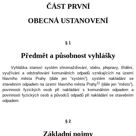
ČÁST PRVNÍ
OBECNÁ USTANOVENÍ
§ 1
Předmět a působnost vyhlášky
Vyhláška stanoví systém shromažďování, sběru, přepravy, třídění,
využívání a odstraňování komunálních odpadů vznikajících na území
hlavního města Prahy (dále jen “systém”), systém nakládání se
1)
stavebním odpadem na území hlavního města Prahy
(dále jen “město”),
povinnosti fyzických osob při nakládání s komunálním odpadem a
povinnosti fyzických osob a původců odpadů při nakládání se stavebním
odpadem.
§ 2
Základní pojmy