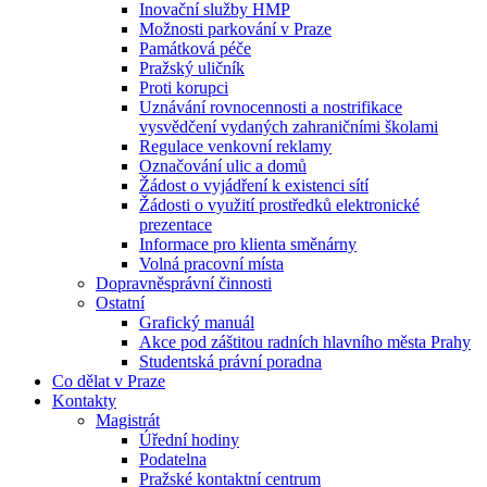
Inovační služby HMP
Možnosti parkování v Praze
Památková péče
Pražský uličník
Proti korupci
Uznávání rovnocennosti a nostrifikace
vysvědčení vydaných zahraničními školami
Regulace venkovní reklamy
Označování ulic a domů
Žádost o vyjádření k existenci sítí
Žádosti o využití prostředků elektronické
prezentace
Informace pro klienta směnárny
Volná pracovní místa
Dopravněsprávní činnosti
Ostatní
Grafický manuál
Akce pod záštitou radních hlavního města Prahy
Studentská právní poradna
Co dělat v Praze
Kontakty
Magistrát
Úřední hodiny
Podatelna
Pražské kontaktní centrum