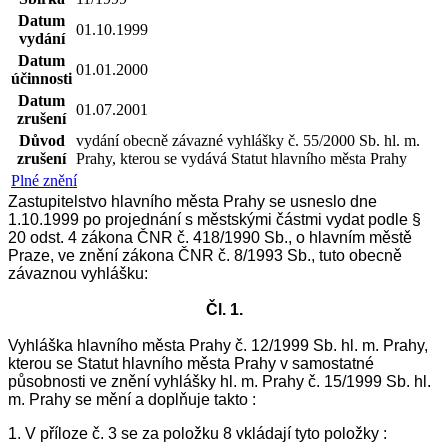
Datum
01.10.1999
vydání
Datum
01.01.2000
účinnosti
Datum
01.07.2001
zrušení
Důvod
vydání obecně závazné vyhlášky č. 55/2000 Sb. hl. m.
zrušení
Prahy, kterou se vydává Statut hlavního města Prahy
Plné znění
Zastupitelstvo hlavního města Prahy se usneslo dne
1.10.1999 po projednání s městskými částmi vydat podle §
20 odst. 4 zákona ČNR č. 418/1990 Sb., o hlavním městě
Praze, ve znění zákona ČNR č. 8/1993 Sb., tuto obecně
závaznou vyhlášku:
Čl. 1.
Vyh
láška hlavního města Prahy č. 12/1999 Sb. hl. m. Prahy,
kterou se Statut hlavního města Prahy v samostatné
působnosti ve znění vyhlášky hl. m. Prahy č. 15/1999 Sb. hl.
m. Prahy se mění a doplňuje takto :
1. V příloze č. 3 se za položku 8 vkládají tyto položk
y :