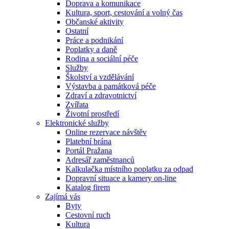
Doprava a komunikace
Kultura, sport, cestování a volný čas
Občanské aktivity
Ostatní
Práce a podnikání
Poplatky a daně
Rodina a sociální péče
Služby
Školství a vzdělávání
Výstavba a památková péče
Zdraví a zdravotnictví
Zvířata
Životní prostředí
Elektronické služby
Online rezervace návštěv
Platební brána
Portál Pražana
Adresář zaměstnanců
Kalkulačka místního poplatku za odpad
Dopravní situace a kamery on-line
Katalog firem
Zajímá vás
Byty
Cestovní ruch
Kultura