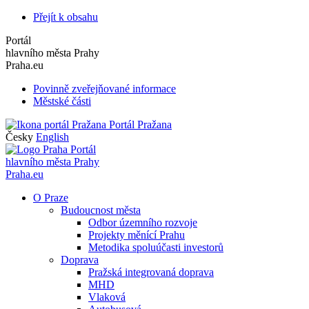
Přejít k obsahu
Portál
hlavního města Prahy
Praha.eu
Povinně zveřejňované informace
Městské části
Portál Pražana
Česky
English
Portál
hlavního města Prahy
Praha.eu
O Praze
Budoucnost města
Odbor územního rozvoje
Projekty měnící Prahu
Metodika spoluúčasti investorů
Doprava
Pražská integrovaná doprava
MHD
Vlaková