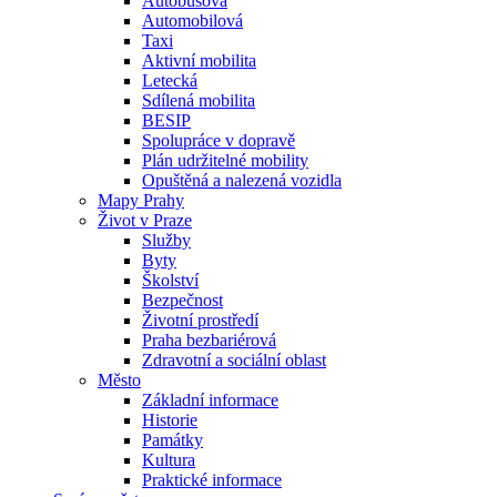
Autobusová
Automobilová
Taxi
Aktivní mobilita
Letecká
Sdílená mobilita
BESIP
Spolupráce v dopravě
Plán udržitelné mobility
Opuštěná a nalezená vozidla
Mapy Prahy
Život v Praze
Služby
Byty
Školství
Bezpečnost
Životní prostředí
Praha bezbariérová
Zdravotní a sociální oblast
Město
Základní informace
Historie
Památky
Kultura
Praktické informace