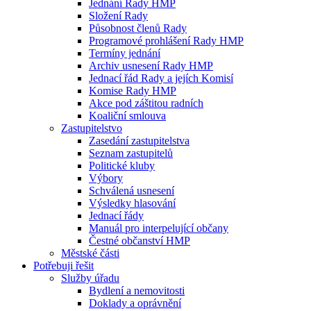
Jednání Rady HMP
Složení Rady
Působnost členů Rady
Programové prohlášení Rady HMP
Termíny jednání
Archiv usnesení Rady HMP
Jednací řád Rady a jejích Komisí
Komise Rady HMP
Akce pod záštitou radních
Koaliční smlouva
Zastupitelstvo
Zasedání zastupitelstva
Seznam zastupitelů
Politické kluby
Výbory
Schválená usnesení
Výsledky hlasování
Jednací řády
Manuál pro interpelující občany
Čestné občanství HMP
Městské části
Potřebuji řešit
Služby úřadu
Bydlení a nemovitosti
Doklady a oprávnění