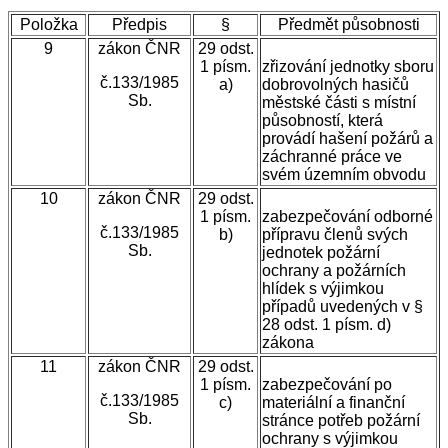
Položka
Předpis
§
Předmět působnosti
9
zákon ČNR
29 odst.
1 písm.
zřizování jednotky sboru
č.133/1985
a)
dobrovolných hasičů
Sb.
městské části s místní
působností, která
provádí hašení požárů a
záchranné práce ve
svém územním obvodu
10
zákon
ČNR
29 odst.
1 písm.
zabezpečování odborné
č.133/1985
b)
přípravu členů svých
Sb.
jednotek požární
ochrany a požárních
hlídek s výjimkou
případů uvedených v §
28 odst. 1 písm. d)
zákona
11
zákon ČNR
29 odst.
1 písm.
zabezpečování po
č.133/1985
c)
materiální a finanční
Sb.
stránce potřeb požární
ochrany s výjimkou