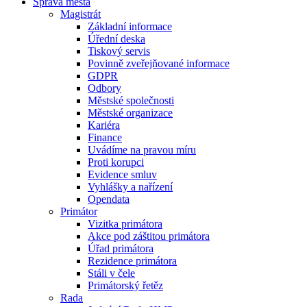
Správa města
Magistrát
Základní informace
Úřední deska
Tiskový servis
Povinně zveřejňované informace
GDPR
Odbory
Městské společnosti
Městské organizace
Kariéra
Finance
Uvádíme na pravou míru
Proti korupci
Evidence smluv
Vyhlášky a nařízení
Opendata
Primátor
Vizitka primátora
Akce pod záštitou primátora
Úřad primátora
Rezidence primátora
Stáli v čele
Primátorský řetěz
Rada