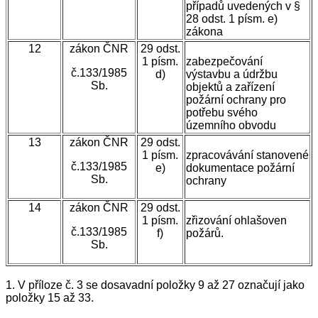
případů uvedených v §
28 odst. 1 písm. e)
zákona
12
zákon ČNR
29 odst.
1 písm.
zabezpečování
č.133/1985
d)
výstavbu a údržbu
Sb.
objektů a zařízení
požární ochrany pro
potřebu svého
územního
obvodu
13
zákon ČNR
29 odst.
1 písm.
zpracovávání stanovené
č.133/1985
e)
dokumentace požární
Sb.
ochrany
14
zákon ČNR
29 odst.
1 písm.
zřizování ohlašoven
č.133/1985
f)
požárů.
Sb.
1. V příloze č. 3 se dosavadní položky 9 až 27 označují jako
položky 15 až 33.