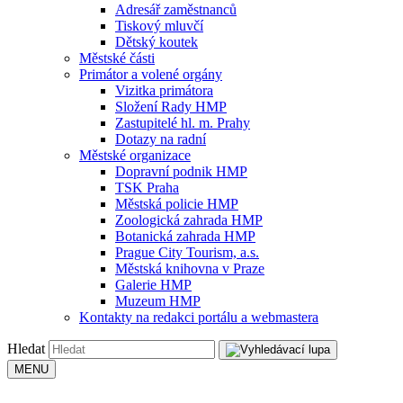
Adresář zaměstnanců
Tiskový mluvčí
Dětský koutek
Městské části
Primátor a volené orgány
Vizitka primátora
Složení Rady HMP
Zastupitelé hl. m. Prahy
Dotazy na radní
Městské organizace
Dopravní podnik HMP
TSK Praha
Městská policie HMP
Zoologická zahrada HMP
Botanická zahrada HMP
Prague City Tourism, a.s.
Městská knihovna v Praze
Galerie HMP
Muzeum HMP
Kontakty na redakci portálu a webmastera
Hledat
MENU