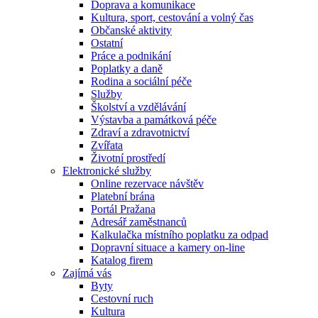
Doprava a komunikace
Kultura, sport, cestování a volný čas
Občanské aktivity
Ostatní
Práce a podnikání
Poplatky a daně
Rodina a sociální péče
Služby
Školství a vzdělávání
Výstavba a památková péče
Zdraví a zdravotnictví
Zvířata
Životní prostředí
Elektronické služby
Online rezervace návštěv
Platební brána
Portál Pražana
Adresář zaměstnanců
Kalkulačka místního poplatku za odpad
Dopravní situace a kamery on-line
Katalog firem
Zajímá vás
Byty
Cestovní ruch
Kultura