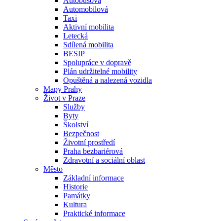
Autobusová
Automobilová
Taxi
Aktivní mobilita
Letecká
Sdílená mobilita
BESIP
Spolupráce v dopravě
Plán udržitelné mobility
Opuštěná a nalezená vozidla
Mapy Prahy
Život v Praze
Služby
Byty
Školství
Bezpečnost
Životní prostředí
Praha bezbariérová
Zdravotní a sociální oblast
Město
Základní informace
Historie
Památky
Kultura
Praktické informace