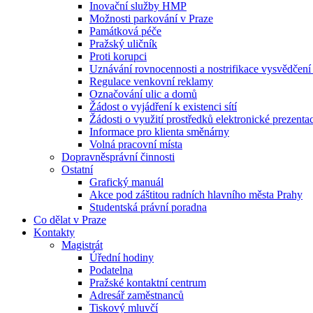
Inovační služby HMP
Možnosti parkování v Praze
Památková péče
Pražský uličník
Proti korupci
Uznávání rovnocennosti a nostrifikace vysvědčen
Regulace venkovní reklamy
Označování ulic a domů
Žádost o vyjádření k existenci sítí
Žádosti o využití prostředků elektronické prezenta
Informace pro klienta směnárny
Volná pracovní místa
Dopravněsprávní činnosti
Ostatní
Grafický manuál
Akce pod záštitou radních hlavního města Prahy
Studentská právní poradna
Co dělat v Praze
Kontakty
Magistrát
Úřední hodiny
Podatelna
Pražské kontaktní centrum
Adresář zaměstnanců
Tiskový mluvčí