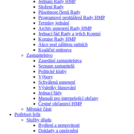
Jednání Rady HMP
Složení Rady
Působnost členů Rady
Programové prohlášení Rady HMP
Termíny jednání
Archiv usnesení Rady HMP
Jednací řád Rady a jejích Komisí
Komise Rady HMP
Akce pod záštitou radních
Koaliční smlouva
Zastupitelstvo
Zasedání zastupitelstva
Seznam zastupitelů
Politické kluby
Výbory
Schválená usnesení
Výsledky hlasování
Jednací řády
Manuál pro interpelující občany
Čestné občanství HMP
Městské části
Potřebuji řešit
Služby úřadu
Bydlení a nemovitosti
Doklady a oprávnění