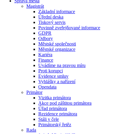
Správa města
Magistrát
Základní informace
Úřední deska
Tiskový servis
Povinně zveřejňované informace
GDPR
Odbory
Městské společnosti
Městské organizace
Kariéra
Finance
Uvádíme na pravou míru
Proti korupci
Evidence smluv
Vyhlášky a nařízení
Opendata
Primátor
Vizitka primátora
Akce pod záštitou primátora
Úřad primátora
Rezidence primátora
Stáli v čele
Primátorský řetěz
Rada