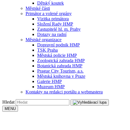
Dětský koutek
Městské části
Primátor a volené orgány
Vizitka primátora
Složení Rady HMP
Zastupitelé hl. m. Prahy
Dotazy na radní
Městské organizace
Dopravní podnik HMP
TSK Praha
Městská policie HMP
Zoologická zahrada HMP
Botanická zahrada HMP
Prague City Tourism, a.s.
Městská knihovna v Praze
Galerie HMP
Muzeum HMP
Kontakty na redakci portálu a webmastera
Hledat
MENU