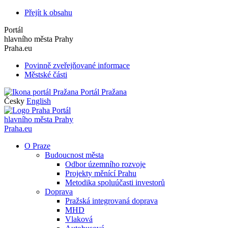
Přejít k obsahu
Portál
hlavního města Prahy
Praha.eu
Povinně zveřejňované informace
Městské části
Portál Pražana
Česky
English
Portál
hlavního města Prahy
Praha.eu
O Praze
Budoucnost města
Odbor územního rozvoje
Projekty měnící Prahu
Metodika spoluúčasti investorů
Doprava
Pražská integrovaná doprava
MHD
Vlaková