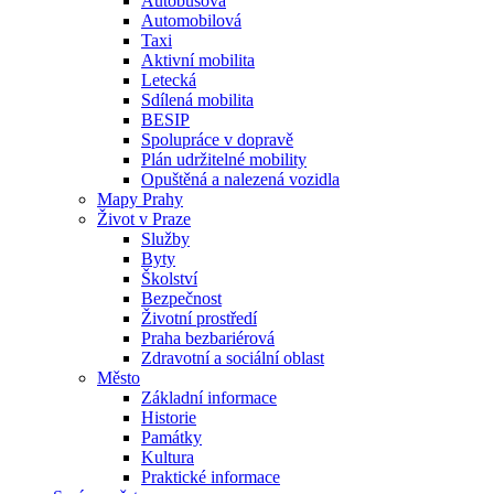
Autobusová
Automobilová
Taxi
Aktivní mobilita
Letecká
Sdílená mobilita
BESIP
Spolupráce v dopravě
Plán udržitelné mobility
Opuštěná a nalezená vozidla
Mapy Prahy
Život v Praze
Služby
Byty
Školství
Bezpečnost
Životní prostředí
Praha bezbariérová
Zdravotní a sociální oblast
Město
Základní informace
Historie
Památky
Kultura
Praktické informace