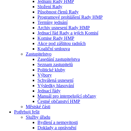
Jednání Rady HMP
Složení Rady
Působnost členů Rady
Programové prohlášení Rady HMP
Termíny jednání
Archiv usnesení Rady HMP
Jednací řád Rady a jejích Komisí
Komise Rady HMP
Akce pod záštitou radních
Koaliční smlouva
Zastupitelstvo
Zasedání zastupitelstva
Seznam zastupitelů
Politické kluby
Výbory
Schválená usnesení
Výsledky hlasování
Jednací řády
Manuál pro interpelující občany
Čestné občanství HMP
Městské části
Potřebuji řešit
Služby úřadu
Bydlení a nemovitosti
Doklady a oprávnění