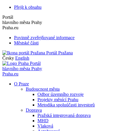
Přejít k obsahu
Portál
hlavního města Prahy
Praha.eu
Povinně zveřejňované informace
Městské části
Portál Pražana
Česky
English
Portál
hlavního města Prahy
Praha.eu
O Praze
Budoucnost města
Odbor územního rozvoje
Projekty měnící Prahu
Metodika spoluúčasti investorů
Doprava
Pražská integrovaná doprava
MHD
Vlaková