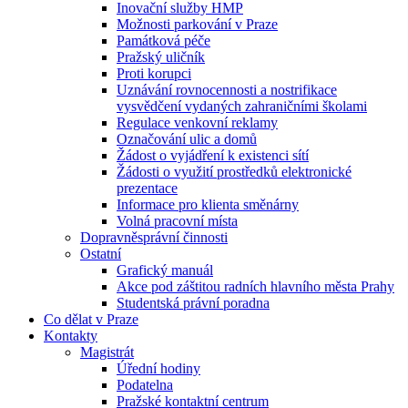
Inovační služby HMP
Možnosti parkování v Praze
Památková péče
Pražský uličník
Proti korupci
Uznávání rovnocennosti a nostrifikace
vysvědčení vydaných zahraničními školami
Regulace venkovní reklamy
Označování ulic a domů
Žádost o vyjádření k existenci sítí
Žádosti o využití prostředků elektronické
prezentace
Informace pro klienta směnárny
Volná pracovní místa
Dopravněsprávní činnosti
Ostatní
Grafický manuál
Akce pod záštitou radních hlavního města Prahy
Studentská právní poradna
Co dělat v Praze
Kontakty
Magistrát
Úřední hodiny
Podatelna
Pražské kontaktní centrum