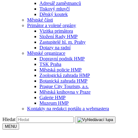
Adresář zaměstnanců
Tiskový mluvčí
Dětský koutek
Městské části
Primátor a volené orgány
Vizitka primátora
Složení Rady HMP
Zastupitelé hl. m. Prahy
Dotazy na radní
Městské organizace
Dopravní podnik HMP
TSK Praha
Městská policie HMP
Zoologická zahrada HMP
Botanická zahrada HMP
Prague City Tourism, a.s.
Městská knihovna v Praze
Galerie HMP
Muzeum HMP
Kontakty na redakci portálu a webmastera
Hledat
MENU