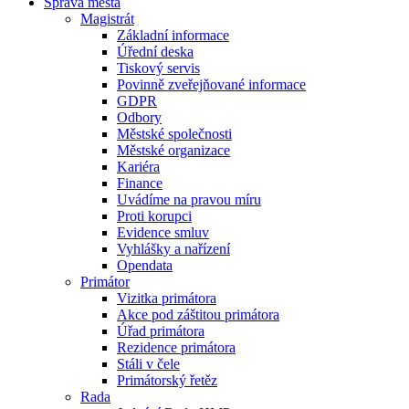
Správa města
Magistrát
Základní informace
Úřední deska
Tiskový servis
Povinně zveřejňované informace
GDPR
Odbory
Městské společnosti
Městské organizace
Kariéra
Finance
Uvádíme na pravou míru
Proti korupci
Evidence smluv
Vyhlášky a nařízení
Opendata
Primátor
Vizitka primátora
Akce pod záštitou primátora
Úřad primátora
Rezidence primátora
Stáli v čele
Primátorský řetěz
Rada