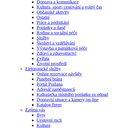
Doprava a komunikace
Kultura, sport, cestování a volný čas
Občanské aktivity
Ostatní
Práce a podnikání
Poplatky a daně
Rodina a sociální péče
Služby
Školství a vzdělávání
Výstavba a památková péče
Zdraví a zdravotnictví
Zvířata
Životní prostředí
Elektronické služby
Online rezervace návštěv
Platební brána
Portál Pražana
Adresář zaměstnanců
Kalkulačka místního poplatku za odpad
Dopravní situace a kamery on-line
Katalog firem
Zajímá vás
Byty
Cestovní ruch
Kultura