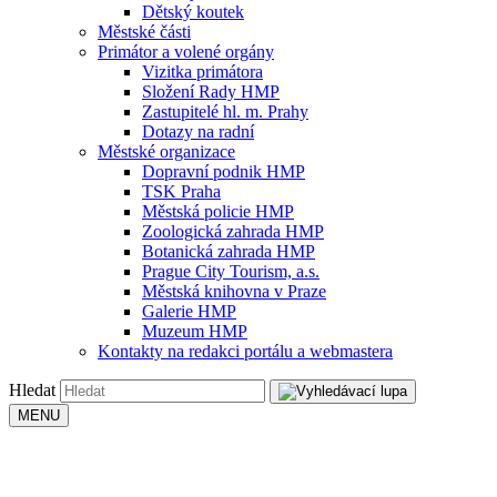
Dětský koutek
Městské části
Primátor a volené orgány
Vizitka primátora
Složení Rady HMP
Zastupitelé hl. m. Prahy
Dotazy na radní
Městské organizace
Dopravní podnik HMP
TSK Praha
Městská policie HMP
Zoologická zahrada HMP
Botanická zahrada HMP
Prague City Tourism, a.s.
Městská knihovna v Praze
Galerie HMP
Muzeum HMP
Kontakty na redakci portálu a webmastera
Hledat
MENU