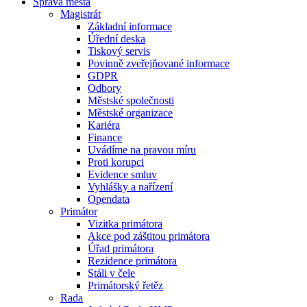
Správa města
Magistrát
Základní informace
Úřední deska
Tiskový servis
Povinně zveřejňované informace
GDPR
Odbory
Městské společnosti
Městské organizace
Kariéra
Finance
Uvádíme na pravou míru
Proti korupci
Evidence smluv
Vyhlášky a nařízení
Opendata
Primátor
Vizitka primátora
Akce pod záštitou primátora
Úřad primátora
Rezidence primátora
Stáli v čele
Primátorský řetěz
Rada