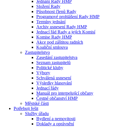
Jednání Rady HMP
Složení Rady
Působnost členů Rady
Programové prohlášení Rady HMP
Termíny jednání
Archiv usnesení Rady HMP
Jednací řád Rady a jejích Komisí
Komise Rady HMP
Akce pod záštitou radních
Koaliční smlouva
Zastupitelstvo
Zasedání zastupitelstva
Seznam zastupitelů
Politické kluby
Výbory
Schválená usnesení
Výsledky hlasování
Jednací řády
Manuál pro interpelující občany
Čestné občanství HMP
Městské části
Potřebuji řešit
Služby úřadu
Bydlení a nemovitosti
Doklady a oprávnění