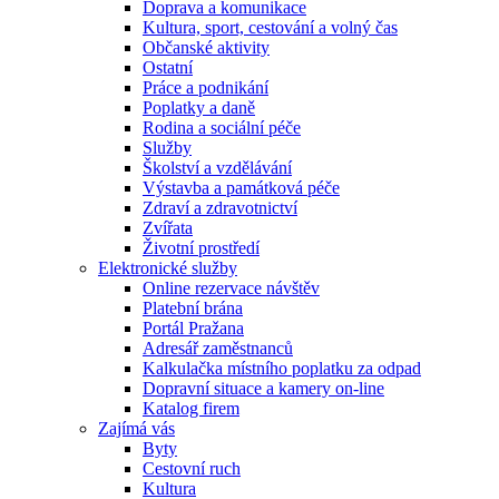
Doprava a komunikace
Kultura, sport, cestování a volný čas
Občanské aktivity
Ostatní
Práce a podnikání
Poplatky a daně
Rodina a sociální péče
Služby
Školství a vzdělávání
Výstavba a památková péče
Zdraví a zdravotnictví
Zvířata
Životní prostředí
Elektronické služby
Online rezervace návštěv
Platební brána
Portál Pražana
Adresář zaměstnanců
Kalkulačka místního poplatku za odpad
Dopravní situace a kamery on-line
Katalog firem
Zajímá vás
Byty
Cestovní ruch
Kultura