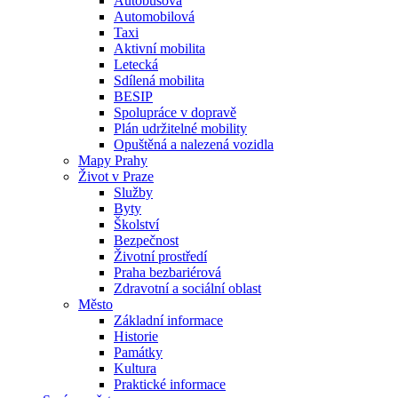
Autobusová
Automobilová
Taxi
Aktivní mobilita
Letecká
Sdílená mobilita
BESIP
Spolupráce v dopravě
Plán udržitelné mobility
Opuštěná a nalezená vozidla
Mapy Prahy
Život v Praze
Služby
Byty
Školství
Bezpečnost
Životní prostředí
Praha bezbariérová
Zdravotní a sociální oblast
Město
Základní informace
Historie
Památky
Kultura
Praktické informace