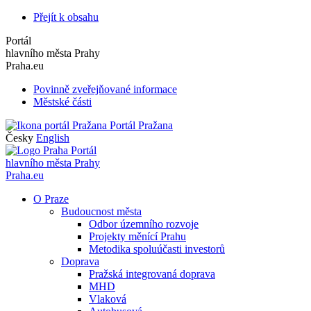
Přejít k obsahu
Portál
hlavního města Prahy
Praha.eu
Povinně zveřejňované informace
Městské části
Portál Pražana
Česky
English
Portál
hlavního města Prahy
Praha.eu
O Praze
Budoucnost města
Odbor územního rozvoje
Projekty měnící Prahu
Metodika spoluúčasti investorů
Doprava
Pražská integrovaná doprava
MHD
Vlaková