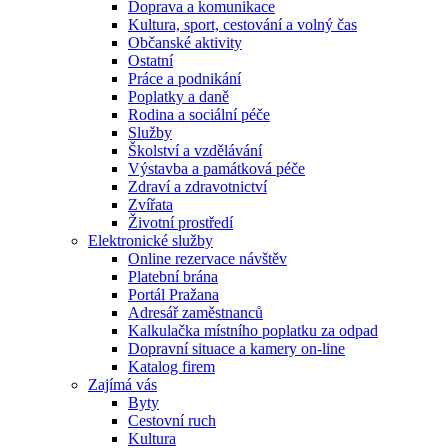
Doprava a komunikace
Kultura, sport, cestování a volný čas
Občanské aktivity
Ostatní
Práce a podnikání
Poplatky a daně
Rodina a sociální péče
Služby
Školství a vzdělávání
Výstavba a památková péče
Zdraví a zdravotnictví
Zvířata
Životní prostředí
Elektronické služby
Online rezervace návštěv
Platební brána
Portál Pražana
Adresář zaměstnanců
Kalkulačka místního poplatku za odpad
Dopravní situace a kamery on-line
Katalog firem
Zajímá vás
Byty
Cestovní ruch
Kultura