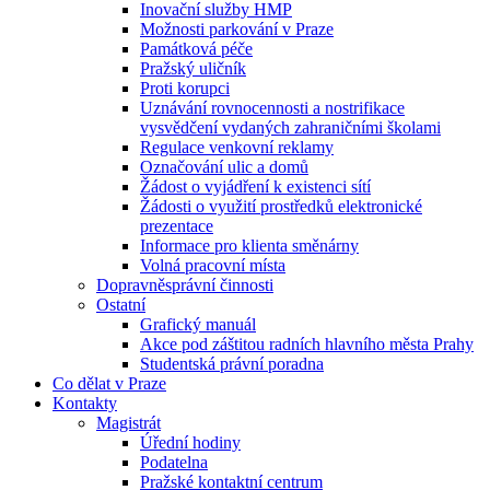
Inovační služby HMP
Možnosti parkování v Praze
Památková péče
Pražský uličník
Proti korupci
Uznávání rovnocennosti a nostrifikace
vysvědčení vydaných zahraničními školami
Regulace venkovní reklamy
Označování ulic a domů
Žádost o vyjádření k existenci sítí
Žádosti o využití prostředků elektronické
prezentace
Informace pro klienta směnárny
Volná pracovní místa
Dopravněsprávní činnosti
Ostatní
Grafický manuál
Akce pod záštitou radních hlavního města Prahy
Studentská právní poradna
Co dělat v Praze
Kontakty
Magistrát
Úřední hodiny
Podatelna
Pražské kontaktní centrum