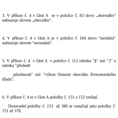
3. V příloze č. 4 v části A
se v položce č. 83 slovo „okresního“
nahrazuje slovem „obecního“.
4. V příloze č. 4 v části A se v položce č. 104 slovo "neohlásí"
nahrazuje slovem "neoznámí".
5. V příloze č. 4
v části A
v položce č. 112 rubrika "§" zní: "2" a
rubrika "předmět
působnosti" zní: "výkon činnosti obecního živnostenského
úřadu".
6. V příloze č. 4 se v části A položky č. 151 a 152 zrušují.
Dosavadní položky č. 153
až 380 se označují jako položky č.
151 až 378.