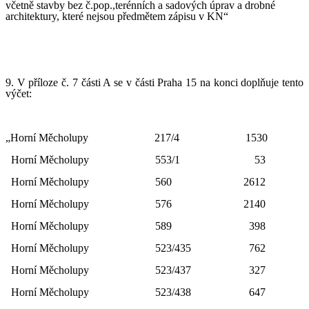
včetně stavby bez č.pop.,terénních a sadových úprav a drobné
architektury, které nejsou předmětem zápisu v KN“
9. V příloze č. 7 části A se v části Praha 15 na konci doplňuje tento
výčet:
„Horní Měcholupy
217/4
1530
Horní Měcholupy
553/1
53
Horní Měcholupy
560
2612
Horní Měcholupy
576
2140
Horní Měcholupy
589
398
Horní Měcholupy
523/435
762
Horní Měcholupy
523/437
327
Horní Měcholupy
523/438
647