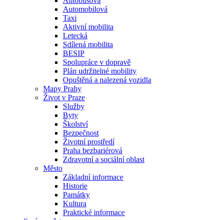
Autobusová
Automobilová
Taxi
Aktivní mobilita
Letecká
Sdílená mobilita
BESIP
Spolupráce v dopravě
Plán udržitelné mobility
Opuštěná a nalezená vozidla
Mapy Prahy
Život v Praze
Služby
Byty
Školství
Bezpečnost
Životní prostředí
Praha bezbariérová
Zdravotní a sociální oblast
Město
Základní informace
Historie
Památky
Kultura
Praktické informace