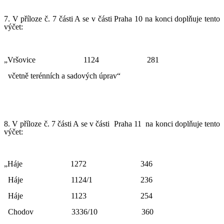
7. V příloze č. 7 části A se v části Praha 10 na konci doplňuje tento
výčet:
„Vršovice
1124
281
včetně terénních a sadových úprav“
8. V příloze č. 7 části A se v části
Praha 11
na konci doplňuje tento
výčet:
„Háje
1272
346
Háje
1124/1
236
Háje
1123
254
Chodov
3336/10
360