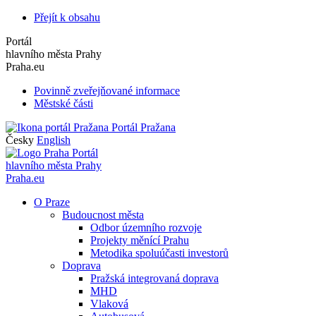
Přejít k obsahu
Portál
hlavního města Prahy
Praha.eu
Povinně zveřejňované informace
Městské části
Portál Pražana
Česky
English
Portál
hlavního města Prahy
Praha.eu
O Praze
Budoucnost města
Odbor územního rozvoje
Projekty měnící Prahu
Metodika spoluúčasti investorů
Doprava
Pražská integrovaná doprava
MHD
Vlaková