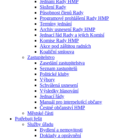
Jednání Rady HMP
Složení Rady
Působnost členů Rady
Programové prohlášení Rady HMP
Termíny jednání
Archiv usnesení Rady HMP
Jednací řád Rady a jejích Komisí
Komise Rady HMP
Akce pod záštitou radních
Koaliční smlouva
Zastupitelstvo
Zasedání zastupitelstva
Seznam zastupitelů
Politické kluby
Výbory
Schválená usnesení
Výsledky hlasování
Jednací řády
Manuál pro interpelující občany
Čestné občanství HMP
Městské části
Potřebuji řešit
Služby úřadu
Bydlení a nemovitosti
Doklady a oprávnění