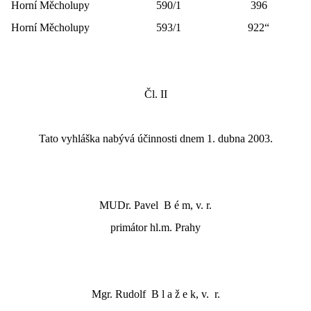
Horní Měcholupy
590/1
396
Horní Měcholupy
593/1
922“
Čl. II
Tato vyhláška nabývá účinnosti dnem 1. dubna 2003.
MUDr. Pavel
B é m, v. r.
primátor hl.m. Prahy
Mgr. Rudolf
B l a ž e k, v.
r.