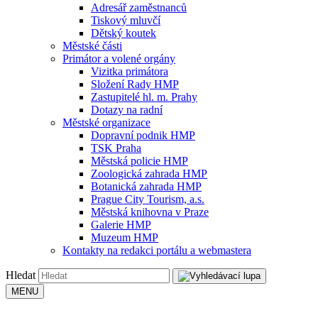
Adresář zaměstnanců
Tiskový mluvčí
Dětský koutek
Městské části
Primátor a volené orgány
Vizitka primátora
Složení Rady HMP
Zastupitelé hl. m. Prahy
Dotazy na radní
Městské organizace
Dopravní podnik HMP
TSK Praha
Městská policie HMP
Zoologická zahrada HMP
Botanická zahrada HMP
Prague City Tourism, a.s.
Městská knihovna v Praze
Galerie HMP
Muzeum HMP
Kontakty na redakci portálu a webmastera
Hledat
MENU