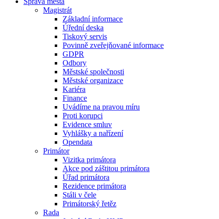
Správa města
Magistrát
Základní informace
Úřední deska
Tiskový servis
Povinně zveřejňované informace
GDPR
Odbory
Městské společnosti
Městské organizace
Kariéra
Finance
Uvádíme na pravou míru
Proti korupci
Evidence smluv
Vyhlášky a nařízení
Opendata
Primátor
Vizitka primátora
Akce pod záštitou primátora
Úřad primátora
Rezidence primátora
Stáli v čele
Primátorský řetěz
Rada