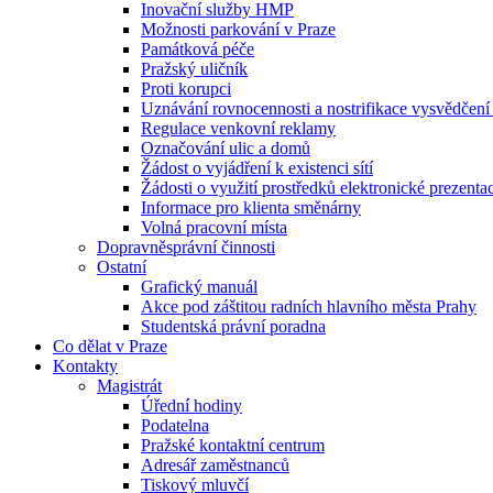
Inovační služby HMP
Možnosti parkování v Praze
Památková péče
Pražský uličník
Proti korupci
Uznávání rovnocennosti a nostrifikace vysvědčen
Regulace venkovní reklamy
Označování ulic a domů
Žádost o vyjádření k existenci sítí
Žádosti o využití prostředků elektronické prezenta
Informace pro klienta směnárny
Volná pracovní místa
Dopravněsprávní činnosti
Ostatní
Grafický manuál
Akce pod záštitou radních hlavního města Prahy
Studentská právní poradna
Co dělat v Praze
Kontakty
Magistrát
Úřední hodiny
Podatelna
Pražské kontaktní centrum
Adresář zaměstnanců
Tiskový mluvčí