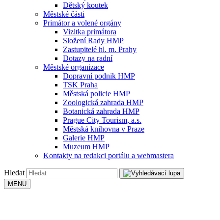
Dětský koutek
Městské části
Primátor a volené orgány
Vizitka primátora
Složení Rady HMP
Zastupitelé hl. m. Prahy
Dotazy na radní
Městské organizace
Dopravní podnik HMP
TSK Praha
Městská policie HMP
Zoologická zahrada HMP
Botanická zahrada HMP
Prague City Tourism, a.s.
Městská knihovna v Praze
Galerie HMP
Muzeum HMP
Kontakty na redakci portálu a webmastera
Hledat
MENU