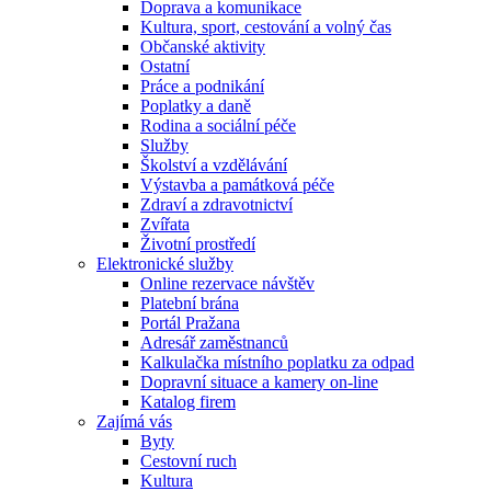
Doprava a komunikace
Kultura, sport, cestování a volný čas
Občanské aktivity
Ostatní
Práce a podnikání
Poplatky a daně
Rodina a sociální péče
Služby
Školství a vzdělávání
Výstavba a památková péče
Zdraví a zdravotnictví
Zvířata
Životní prostředí
Elektronické služby
Online rezervace návštěv
Platební brána
Portál Pražana
Adresář zaměstnanců
Kalkulačka místního poplatku za odpad
Dopravní situace a kamery on-line
Katalog firem
Zajímá vás
Byty
Cestovní ruch
Kultura