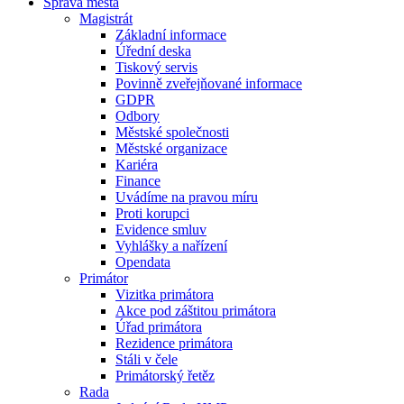
Správa města
Magistrát
Základní informace
Úřední deska
Tiskový servis
Povinně zveřejňované informace
GDPR
Odbory
Městské společnosti
Městské organizace
Kariéra
Finance
Uvádíme na pravou míru
Proti korupci
Evidence smluv
Vyhlášky a nařízení
Opendata
Primátor
Vizitka primátora
Akce pod záštitou primátora
Úřad primátora
Rezidence primátora
Stáli v čele
Primátorský řetěz
Rada