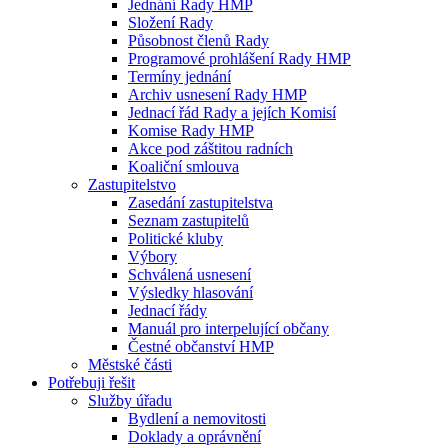
Jednání Rady HMP
Složení Rady
Působnost členů Rady
Programové prohlášení Rady HMP
Termíny jednání
Archiv usnesení Rady HMP
Jednací řád Rady a jejích Komisí
Komise Rady HMP
Akce pod záštitou radních
Koaliční smlouva
Zastupitelstvo
Zasedání zastupitelstva
Seznam zastupitelů
Politické kluby
Výbory
Schválená usnesení
Výsledky hlasování
Jednací řády
Manuál pro interpelující občany
Čestné občanství HMP
Městské části
Potřebuji řešit
Služby úřadu
Bydlení a nemovitosti
Doklady a oprávnění