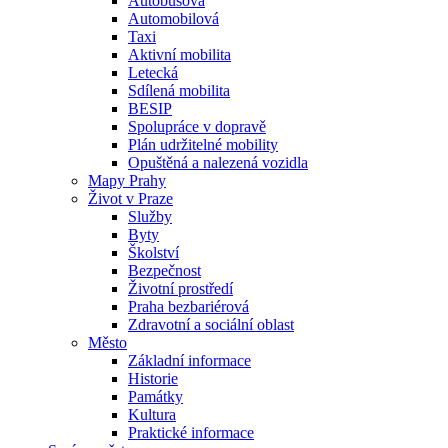
Autobusová
Automobilová
Taxi
Aktivní mobilita
Letecká
Sdílená mobilita
BESIP
Spolupráce v dopravě
Plán udržitelné mobility
Opuštěná a nalezená vozidla
Mapy Prahy
Život v Praze
Služby
Byty
Školství
Bezpečnost
Životní prostředí
Praha bezbariérová
Zdravotní a sociální oblast
Město
Základní informace
Historie
Památky
Kultura
Praktické informace