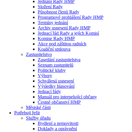
Jednání Rady HMP
Složení Rady
Působnost členů Rady
Programové prohlášení Rady HMP
Termíny jednání
Archiv usnesení Rady HMP
Jednací řád Rady a jejích Komisí
Komise Rady HMP
Akce pod záštitou radních
Koaliční smlouva
Zastupitelstvo
Zasedání zastupitelstva
Seznam zastupitelů
Politické kluby
Výbory
Schválená usnesení
Výsledky hlasování
Jednací řády
Manuál pro interpelující občany
Čestné občanství HMP
Městské části
Potřebuji řešit
Služby úřadu
Bydlení a nemovitosti
Doklady a oprávnění