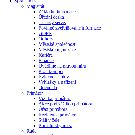
Správa města
Magistrát
Základní informace
Úřední deska
Tiskový servis
Povinně zveřejňované informace
GDPR
Odbory
Městské společnosti
Městské organizace
Kariéra
Finance
Uvádíme na pravou míru
Proti korupci
Evidence smluv
Vyhlášky a nařízení
Opendata
Primátor
Vizitka primátora
Akce pod záštitou primátora
Úřad primátora
Rezidence primátora
Stáli v čele
Primátorský řetěz
Rada