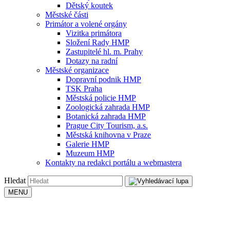
Dětský koutek
Městské části
Primátor a volené orgány
Vizitka primátora
Složení Rady HMP
Zastupitelé hl. m. Prahy
Dotazy na radní
Městské organizace
Dopravní podnik HMP
TSK Praha
Městská policie HMP
Zoologická zahrada HMP
Botanická zahrada HMP
Prague City Tourism, a.s.
Městská knihovna v Praze
Galerie HMP
Muzeum HMP
Kontakty na redakci portálu a webmastera
Hledat
MENU