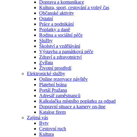
Doprava a komunikace
Kultura, sport, cestování a volný čas
Občanské aktivity
Ostatní
Práce a podnikání
Poplatky a daně
Rodina a sociální péče
Služby
Školství a vzdělávání
Výstavba a památková péče
Zdraví a zdravotnictví
Zvířata
Životní prostředí
Elektronické služby
Online rezervace návštěv
Platební brána
Portál Pražana
Adresář zaměstnanců
Kalkulačka místního poplatku za odpad
Dopravní situace a kamery on-line
Katalog firem
Zajímá vás
Byty
Cestovní ruch
Kultura