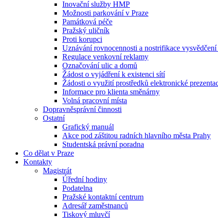
Inovační služby HMP
Možnosti parkování v Praze
Památková péče
Pražský uličník
Proti korupci
Uznávání rovnocennosti a nostrifikace vysvědčen
Regulace venkovní reklamy
Označování ulic a domů
Žádost o vyjádření k existenci sítí
Žádosti o využití prostředků elektronické prezenta
Informace pro klienta směnárny
Volná pracovní místa
Dopravněsprávní činnosti
Ostatní
Grafický manuál
Akce pod záštitou radních hlavního města Prahy
Studentská právní poradna
Co dělat v Praze
Kontakty
Magistrát
Úřední hodiny
Podatelna
Pražské kontaktní centrum
Adresář zaměstnanců
Tiskový mluvčí