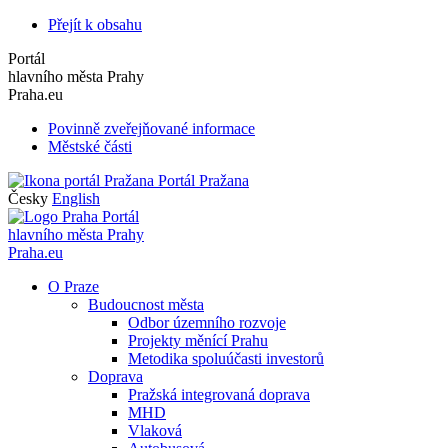
Přejít k obsahu
Portál
hlavního města Prahy
Praha.eu
Povinně zveřejňované informace
Městské části
Portál Pražana
Česky
English
Portál
hlavního města Prahy
Praha.eu
O Praze
Budoucnost města
Odbor územního rozvoje
Projekty měnící Prahu
Metodika spoluúčasti investorů
Doprava
Pražská integrovaná doprava
MHD
Vlaková