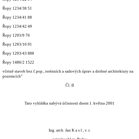
Řepy 1234/38 51
Řepy 1234/41 88
Řepy 1234/42 49
Řepy 1293/9 76
Řepy 1293/16 91
Řepy 1293/43 888
Řepy 1486/2 1522
včetně staveb bez č.pop., terénních a sadových úprav a drobné architektury na
pozemcích”
Čl. II
Tato vyhláška nabývá účinnosti dnem 1. května 2001
Ing. arch. Jan K a s l , v. r.