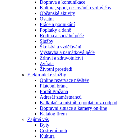
Doprava a komunikace
Kultura, sport, cestování a volný čas
Občanské aktivity
Ostatní
Práce a podnikání
Poplatky a daně
Rodina a sociální péče
Služby
Školství a vzdělávání
Výstavba a památková péče
Zdraví a zdravotnictví
Zvířata
Životní prostředí
Elektronické služby
Online rezervace návštěv
Platební brána
Portál Pražana
Adresář zaměstnanců
Kalkulačka místního poplatku za odpad
Dopravní situace a kamery on-line
Katalog firem
Zajímá vás
Byty
Cestovní ruch
Kultura