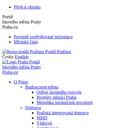
Přejít k obsahu
Portál
hlavního města Prahy
Praha.eu
Povinně zveřejňované informace
Městské části
Portál Pražana
Česky
English
Portál
hlavního města Prahy
Praha.eu
O Praze
Budoucnost města
Odbor územního rozvoje
Projekty měnící Prahu
Metodika spoluúčasti investorů
Doprava
Pražská integrovaná doprava
MHD
Vlaková