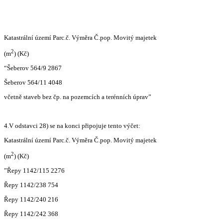
Katastrální území Parc.č. Výměra Č.pop. Movitý majetek
2
(m
) (Kč)
“Šeberov 564/9 2867
Šeberov 564/11 4048
včetně staveb bez čp. na pozemcích a terénních úprav”
4.V odstavci 28) se na konci připojuje tento výčet:
Katastrální území Parc.č. Výměra Č.pop. Movitý majetek
2
(m
) (Kč)
”Řepy 1142/115 2276
Řepy 1142/238 754
Řepy 1142/240 216
Řepy 1142/242 368