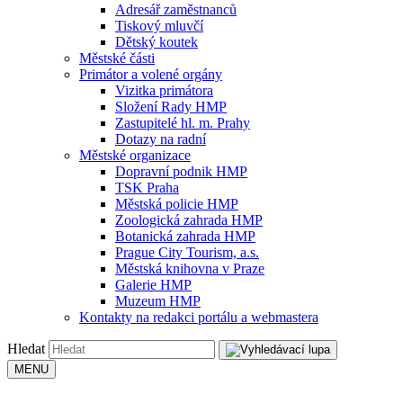
Adresář zaměstnanců
Tiskový mluvčí
Dětský koutek
Městské části
Primátor a volené orgány
Vizitka primátora
Složení Rady HMP
Zastupitelé hl. m. Prahy
Dotazy na radní
Městské organizace
Dopravní podnik HMP
TSK Praha
Městská policie HMP
Zoologická zahrada HMP
Botanická zahrada HMP
Prague City Tourism, a.s.
Městská knihovna v Praze
Galerie HMP
Muzeum HMP
Kontakty na redakci portálu a webmastera
Hledat
MENU