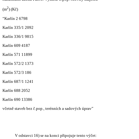
2
(m
) (Kč)
“Karlín 2 6798
Karlín 335/1 2092
Karlín 336/1 9815
Karlín 609 4187
Karlín 571 11899
Karlín 572/2 1373
Karlín 572/3 186
Karlín 687/1 1241
Karlín 688 2052
Karlín 690 13386
včetně staveb bez č.pop., terénních a sadových úprav”
V odstavci 16) se na konci připojuje tento výčet: