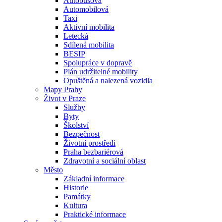
Autobusová
Automobilová
Taxi
Aktivní mobilita
Letecká
Sdílená mobilita
BESIP
Spolupráce v dopravě
Plán udržitelné mobility
Opuštěná a nalezená vozidla
Mapy Prahy
Život v Praze
Služby
Byty
Školství
Bezpečnost
Životní prostředí
Praha bezbariérová
Zdravotní a sociální oblast
Město
Základní informace
Historie
Památky
Kultura
Praktické informace