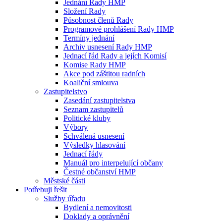
Jednání Rady HMP
Složení Rady
Působnost členů Rady
Programové prohlášení Rady HMP
Termíny jednání
Archiv usnesení Rady HMP
Jednací řád Rady a jejích Komisí
Komise Rady HMP
Akce pod záštitou radních
Koaliční smlouva
Zastupitelstvo
Zasedání zastupitelstva
Seznam zastupitelů
Politické kluby
Výbory
Schválená usnesení
Výsledky hlasování
Jednací řády
Manuál pro interpelující občany
Čestné občanství HMP
Městské části
Potřebuji řešit
Služby úřadu
Bydlení a nemovitosti
Doklady a oprávnění