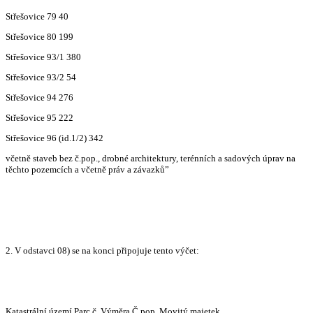
Střešovice 79 40
Střešovice 80 199
Střešovice 93/1 380
Střešovice 93/2 54
Střešovice 94 276
Střešovice 95 222
Střešovice 96 (id.1/2) 342
včetně staveb bez č.pop., drobné architektury, terénních a sadových úprav na
těchto pozemcích a včetně práv a závazků”
2. V odstavci 08) se na konci připojuje tento výčet:
Katastrální území Parc.č. Výměra Č.pop. Movitý majetek