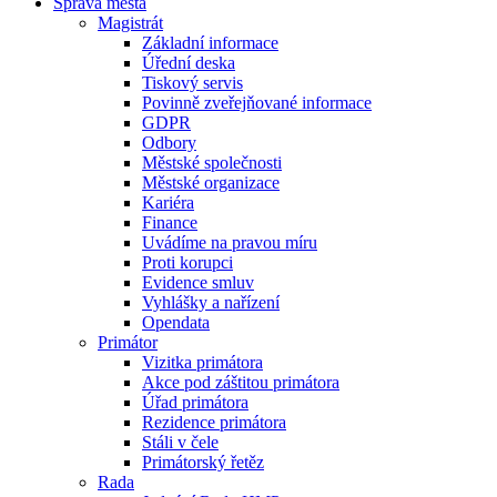
Správa města
Magistrát
Základní informace
Úřední deska
Tiskový servis
Povinně zveřejňované informace
GDPR
Odbory
Městské společnosti
Městské organizace
Kariéra
Finance
Uvádíme na pravou míru
Proti korupci
Evidence smluv
Vyhlášky a nařízení
Opendata
Primátor
Vizitka primátora
Akce pod záštitou primátora
Úřad primátora
Rezidence primátora
Stáli v čele
Primátorský řetěz
Rada