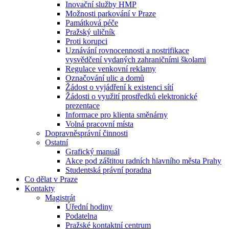
Inovační služby HMP
Možnosti parkování v Praze
Památková péče
Pražský uličník
Proti korupci
Uznávání rovnocennosti a nostrifikace
vysvědčení vydaných zahraničními školami
Regulace venkovní reklamy
Označování ulic a domů
Žádost o vyjádření k existenci sítí
Žádosti o využití prostředků elektronické
prezentace
Informace pro klienta směnárny
Volná pracovní místa
Dopravněsprávní činnosti
Ostatní
Grafický manuál
Akce pod záštitou radních hlavního města Prahy
Studentská právní poradna
Co dělat v Praze
Kontakty
Magistrát
Úřední hodiny
Podatelna
Pražské kontaktní centrum