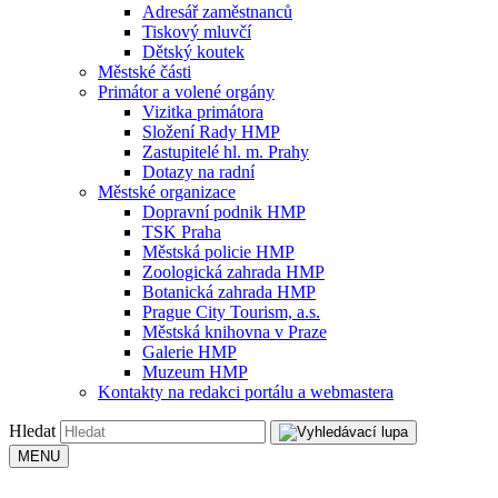
Adresář zaměstnanců
Tiskový mluvčí
Dětský koutek
Městské části
Primátor a volené orgány
Vizitka primátora
Složení Rady HMP
Zastupitelé hl. m. Prahy
Dotazy na radní
Městské organizace
Dopravní podnik HMP
TSK Praha
Městská policie HMP
Zoologická zahrada HMP
Botanická zahrada HMP
Prague City Tourism, a.s.
Městská knihovna v Praze
Galerie HMP
Muzeum HMP
Kontakty na redakci portálu a webmastera
Hledat
MENU