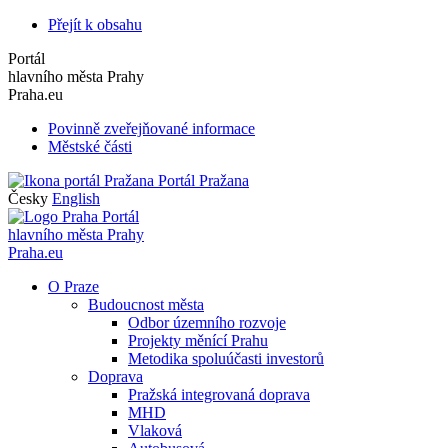
Přejít k obsahu
Portál
hlavního města Prahy
Praha.eu
Povinně zveřejňované informace
Městské části
Portál Pražana
Česky
English
Portál
hlavního města Prahy
Praha.eu
O Praze
Budoucnost města
Odbor územního rozvoje
Projekty měnící Prahu
Metodika spoluúčasti investorů
Doprava
Pražská integrovaná doprava
MHD
Vlaková