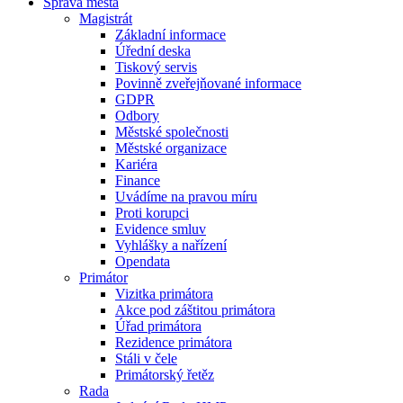
Správa města
Magistrát
Základní informace
Úřední deska
Tiskový servis
Povinně zveřejňované informace
GDPR
Odbory
Městské společnosti
Městské organizace
Kariéra
Finance
Uvádíme na pravou míru
Proti korupci
Evidence smluv
Vyhlášky a nařízení
Opendata
Primátor
Vizitka primátora
Akce pod záštitou primátora
Úřad primátora
Rezidence primátora
Stáli v čele
Primátorský řetěz
Rada