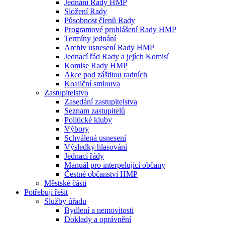
Jednání Rady HMP
Složení Rady
Působnost členů Rady
Programové prohlášení Rady HMP
Termíny jednání
Archiv usnesení Rady HMP
Jednací řád Rady a jejích Komisí
Komise Rady HMP
Akce pod záštitou radních
Koaliční smlouva
Zastupitelstvo
Zasedání zastupitelstva
Seznam zastupitelů
Politické kluby
Výbory
Schválená usnesení
Výsledky hlasování
Jednací řády
Manuál pro interpelující občany
Čestné občanství HMP
Městské části
Potřebuji řešit
Služby úřadu
Bydlení a nemovitosti
Doklady a oprávnění