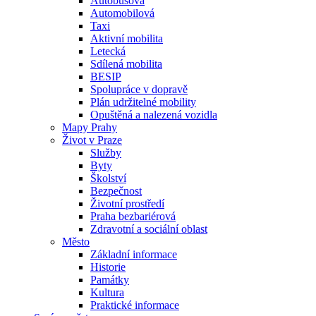
Autobusová
Automobilová
Taxi
Aktivní mobilita
Letecká
Sdílená mobilita
BESIP
Spolupráce v dopravě
Plán udržitelné mobility
Opuštěná a nalezená vozidla
Mapy Prahy
Život v Praze
Služby
Byty
Školství
Bezpečnost
Životní prostředí
Praha bezbariérová
Zdravotní a sociální oblast
Město
Základní informace
Historie
Památky
Kultura
Praktické informace