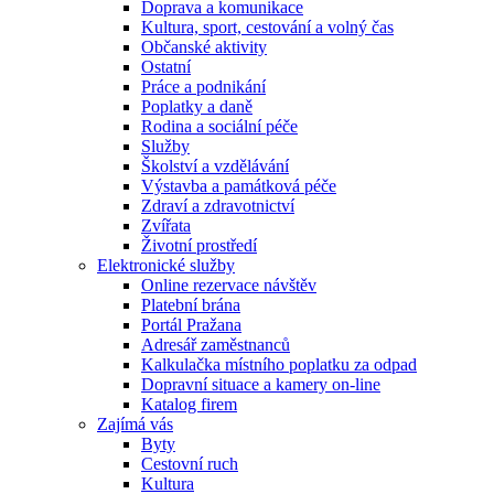
Doprava a komunikace
Kultura, sport, cestování a volný čas
Občanské aktivity
Ostatní
Práce a podnikání
Poplatky a daně
Rodina a sociální péče
Služby
Školství a vzdělávání
Výstavba a památková péče
Zdraví a zdravotnictví
Zvířata
Životní prostředí
Elektronické služby
Online rezervace návštěv
Platební brána
Portál Pražana
Adresář zaměstnanců
Kalkulačka místního poplatku za odpad
Dopravní situace a kamery on-line
Katalog firem
Zajímá vás
Byty
Cestovní ruch
Kultura