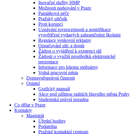
Inovační služby HMP
Možnosti parkování v Praze
Památková péče
Pražský uličník
Proti korupci
Uznávání rovnocennosti a nostrifikace
vysvědčení vydaných zahraničními školami
Regulace venkovní reklamy
Označování ulic a domů
Žádost o vyjádření k existenci sítí
Žádosti o využití prostředků elektronické
prezentace
Informace pro klienta směnárny
Volná pracovní místa
Dopravněsprávní činnosti
Ostatní
Grafický manuál
Akce pod záštitou radních hlavního města Prahy
Studentská právní poradna
Co dělat v Praze
Kontakty
Magistrát
Úřední hodiny
Podatelna
Pražské kontaktní centrum