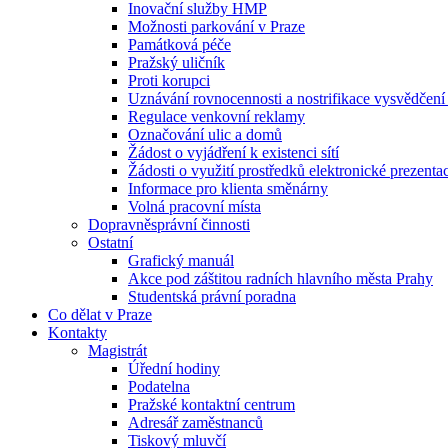
Inovační služby HMP
Možnosti parkování v Praze
Památková péče
Pražský uličník
Proti korupci
Uznávání rovnocennosti a nostrifikace vysvědčen
Regulace venkovní reklamy
Označování ulic a domů
Žádost o vyjádření k existenci sítí
Žádosti o využití prostředků elektronické prezenta
Informace pro klienta směnárny
Volná pracovní místa
Dopravněsprávní činnosti
Ostatní
Grafický manuál
Akce pod záštitou radních hlavního města Prahy
Studentská právní poradna
Co dělat v Praze
Kontakty
Magistrát
Úřední hodiny
Podatelna
Pražské kontaktní centrum
Adresář zaměstnanců
Tiskový mluvčí