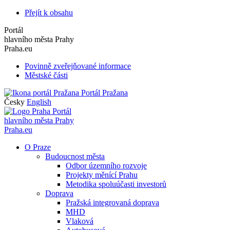
Přejít k obsahu
Portál
hlavního města Prahy
Praha.eu
Povinně zveřejňované informace
Městské části
Portál Pražana
Česky
English
Portál
hlavního města Prahy
Praha.eu
O Praze
Budoucnost města
Odbor územního rozvoje
Projekty měnící Prahu
Metodika spoluúčasti investorů
Doprava
Pražská integrovaná doprava
MHD
Vlaková