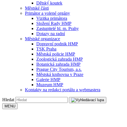
Dětský koutek
Městské části
Primátor a volené orgány
Vizitka primátora
Složení Rady HMP
Zastupitelé hl. m. Prahy
Dotazy na radní
Městské organizace
Dopravní podnik HMP
TSK Praha
Městská policie HMP
Zoologická zahrada HMP
Botanická zahrada HMP
Prague City Tourism, a.s.
Městská knihovna v Praze
Galerie HMP
Muzeum HMP
Kontakty na redakci portálu a webmastera
Hledat
MENU