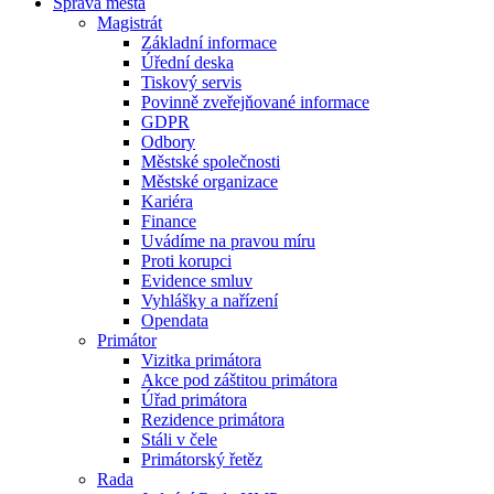
Správa města
Magistrát
Základní informace
Úřední deska
Tiskový servis
Povinně zveřejňované informace
GDPR
Odbory
Městské společnosti
Městské organizace
Kariéra
Finance
Uvádíme na pravou míru
Proti korupci
Evidence smluv
Vyhlášky a nařízení
Opendata
Primátor
Vizitka primátora
Akce pod záštitou primátora
Úřad primátora
Rezidence primátora
Stáli v čele
Primátorský řetěz
Rada