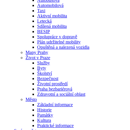
Autobusová
Automobilová
Taxi
Aktivní mobilita
Letecká
Sdílená mobilita
BESIP
Spolupráce v dopravě
Plán udržitelné mobility
Opuštěná a nalezená vozidla
Mapy Prahy
Život v Praze
Služby
Byty
Školství
Bezpečnost
Životní prostředí
Praha bezbariérová
Zdravotní a sociální oblast
Město
Základní informace
Historie
Památky
Kultura
Praktické informace