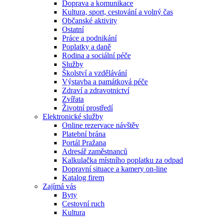
Doprava a komunikace
Kultura, sport, cestování a volný čas
Občanské aktivity
Ostatní
Práce a podnikání
Poplatky a daně
Rodina a sociální péče
Služby
Školství a vzdělávání
Výstavba a památková péče
Zdraví a zdravotnictví
Zvířata
Životní prostředí
Elektronické služby
Online rezervace návštěv
Platební brána
Portál Pražana
Adresář zaměstnanců
Kalkulačka místního poplatku za odpad
Dopravní situace a kamery on-line
Katalog firem
Zajímá vás
Byty
Cestovní ruch
Kultura