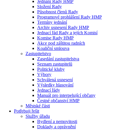
Jednání Rady HMP
Složení Rady
Působnost členů Rady
Programové prohlášení Rady HMP
Termíny jednání
Archiv usnesení Rady HMP
Jednací řád Rady a jejích Komisí
Komise Rady HMP
Akce pod záštitou radních
Koaliční smlouva
Zastupitelstvo
Zasedání zastupitelstva
Seznam zastupitelů
Politické kluby
Výbory
Schválená usnesení
Výsledky hlasování
Jednací řády
Manuál pro interpelující občany
Čestné občanství HMP
Městské části
Potřebuji řešit
Služby úřadu
Bydlení a nemovitosti
Doklady a oprávnění