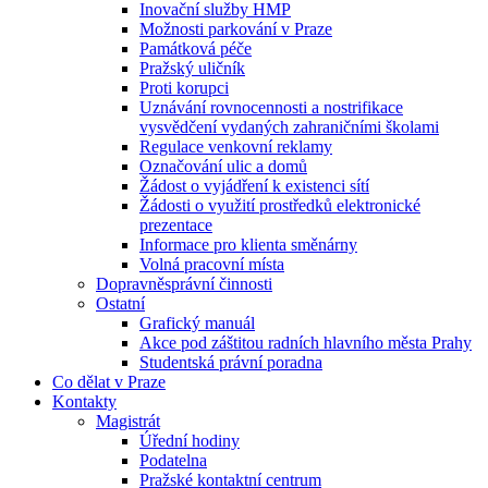
Inovační služby HMP
Možnosti parkování v Praze
Památková péče
Pražský uličník
Proti korupci
Uznávání rovnocennosti a nostrifikace
vysvědčení vydaných zahraničními školami
Regulace venkovní reklamy
Označování ulic a domů
Žádost o vyjádření k existenci sítí
Žádosti o využití prostředků elektronické
prezentace
Informace pro klienta směnárny
Volná pracovní místa
Dopravněsprávní činnosti
Ostatní
Grafický manuál
Akce pod záštitou radních hlavního města Prahy
Studentská právní poradna
Co dělat v Praze
Kontakty
Magistrát
Úřední hodiny
Podatelna
Pražské kontaktní centrum