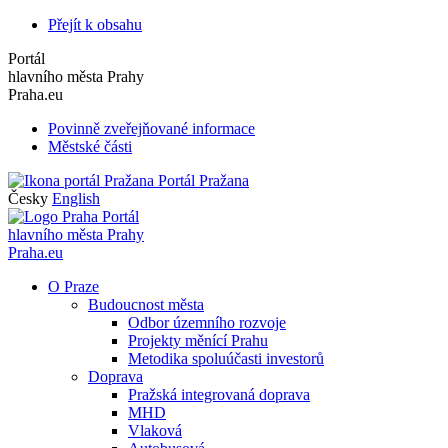
Přejít k obsahu
Portál
hlavního města Prahy
Praha.eu
Povinně zveřejňované informace
Městské části
Portál Pražana
Česky
English
Portál
hlavního města Prahy
Praha.eu
O Praze
Budoucnost města
Odbor územního rozvoje
Projekty měnící Prahu
Metodika spoluúčasti investorů
Doprava
Pražská integrovaná doprava
MHD
Vlaková