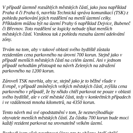
V případě územně rozsáhlých městských částí, jako jsou například
Praha 4 či Praha 6, navrhla Technická správa komunikací (TSK) z
pohledu parkování jejich rozdělení na menší územní celky.
Příkladem můžou být na území Prahy 6 například Dejvice, Bubeneč
či Břevnov. Toto rozdělení se logicky nebude týkat menších
městských částí. Vzniknou tak z pohledu rozsahu území adekvátní
zóny.
Trvám na tom, aby v takové oblasti svého bydliště zůstala
rezidentům cena parkovného na úrovni 700 korun. Stejně jako v
případě menších městských částí na celém území. Ani v jednom
případě nehodlám přistoupit na návrh Zelených na zdražení
parkovného na 1200 korun.
Zároveň TSK navrhla, aby se, stejně jako je to běžné všude v
Evropě, v případě zmíněných velkých městských částí, zvýšila cena
parkovného v případě, že by někdo chtěl parkovat ne pouze v oblasti
svého bydliště, ale v celé městské části, tedy v konkrétních případech
i ve vzdálenosti mnoha kilometrů, na 4350 korun.
Tento návrh má své opodstatnění v tom, že neznevýhodňuje
obyvatele menších městských částí. Za částku 700 korun bude moci
každý rezident parkovat na srovnatelně velkém území.