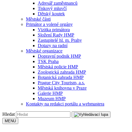
Adresář zaměstnanců
Tiskový mluvčí
Dětský koutek
Městské části
Primátor a volené orgány
Vizitka primátora
Složení Rady HMP
Zastupitelé hl. m. Prahy
Dotazy na radní
Městské organizace
Dopravní podnik HMP
TSK Praha
Městská policie HMP
Zoologická zahrada HMP
Botanická zahrada HMP
Prague City Tourism, a.s.
Městská knihovna v Praze
Galerie HMP
Muzeum HMP
Kontakty na redakci portálu a webmastera
Hledat
MENU