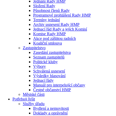
Jednání Rady HMP
Složení Rady
Působnost členů Rady
Programové prohlášení Rady HMP
Termíny jednání
Archiv usnesení Rady HMP
Jednací řád Rady a jejích Komisí
Komise Rady HMP
Akce pod záštitou radních
Koaliční smlouva
Zastupitelstvo
Zasedání zastupitelstva
Seznam zastupitelů
Politické kluby
Výbory
Schválená usnesení
Výsledky hlasování
Jednací řády
Manuál pro interpelující občany
Čestné občanství HMP
Městské části
Potřebuji řešit
Služby úřadu
Bydlení a nemovitosti
Doklady a oprávnění