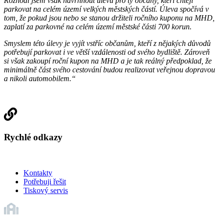
Rozhodl jsem však navrhnout úlevu pro ty občany, kteří chtějí
parkovat na celém území velkých městských částí. Úleva spočívá v
tom, že pokud jsou nebo se stanou držiteli ročního kuponu na MHD,
zaplatí za parkovné na celém území městské části 700 korun.
Smyslem této úlevy je vyjít vstříc občanům, kteří z nějakých důvodů
potřebují parkovat i ve větší vzdálenosti od svého bydliště. Zároveň
si však zakoupí roční kupon na MHD a je tak reálný předpoklad, že
minimálně část svého cestování budou realizovat veřejnou dopravou
a nikoli automobilem.“
Rychlé odkazy
Kontakty
Potřebuji řešit
Tiskový servis