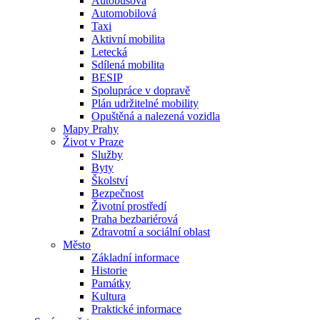
Autobusová
Automobilová
Taxi
Aktivní mobilita
Letecká
Sdílená mobilita
BESIP
Spolupráce v dopravě
Plán udržitelné mobility
Opuštěná a nalezená vozidla
Mapy Prahy
Život v Praze
Služby
Byty
Školství
Bezpečnost
Životní prostředí
Praha bezbariérová
Zdravotní a sociální oblast
Město
Základní informace
Historie
Památky
Kultura
Praktické informace