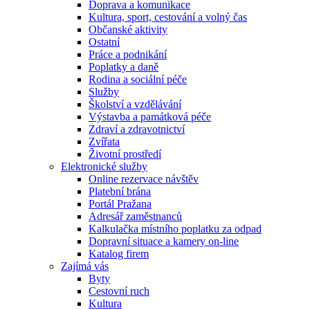
Doprava a komunikace
Kultura, sport, cestování a volný čas
Občanské aktivity
Ostatní
Práce a podnikání
Poplatky a daně
Rodina a sociální péče
Služby
Školství a vzdělávání
Výstavba a památková péče
Zdraví a zdravotnictví
Zvířata
Životní prostředí
Elektronické služby
Online rezervace návštěv
Platební brána
Portál Pražana
Adresář zaměstnanců
Kalkulačka místního poplatku za odpad
Dopravní situace a kamery on-line
Katalog firem
Zajímá vás
Byty
Cestovní ruch
Kultura