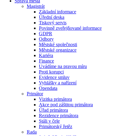
Správa města
Magistrát
Základní informace
Úřední deska
Tiskový servis
Povinně zveřejňované informace
GDPR
Odbory
Městské společnosti
Městské organizace
Kariéra
Finance
Uvádíme na pravou míru
Proti korupci
Evidence smluv
Vyhlášky a nařízení
Opendata
Primátor
Vizitka primátora
Akce pod záštitou primátora
Úřad primátora
Rezidence primátora
Stáli v čele
Primátorský řetěz
Rada