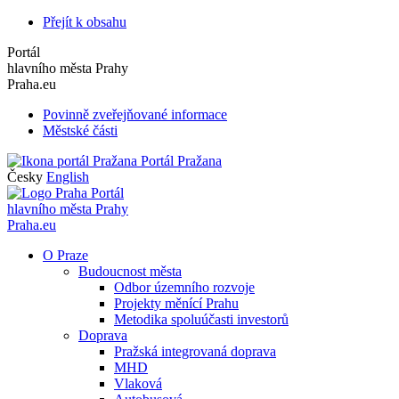
Přejít k obsahu
Portál
hlavního města Prahy
Praha.eu
Povinně zveřejňované informace
Městské části
Portál Pražana
Česky
English
Portál
hlavního města Prahy
Praha.eu
O Praze
Budoucnost města
Odbor územního rozvoje
Projekty měnící Prahu
Metodika spoluúčasti investorů
Doprava
Pražská integrovaná doprava
MHD
Vlaková