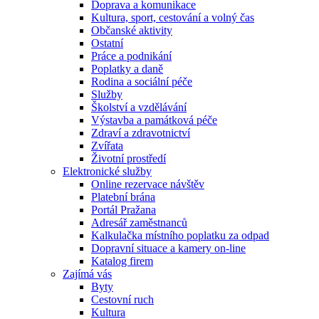
Doprava a komunikace
Kultura, sport, cestování a volný čas
Občanské aktivity
Ostatní
Práce a podnikání
Poplatky a daně
Rodina a sociální péče
Služby
Školství a vzdělávání
Výstavba a památková péče
Zdraví a zdravotnictví
Zvířata
Životní prostředí
Elektronické služby
Online rezervace návštěv
Platební brána
Portál Pražana
Adresář zaměstnanců
Kalkulačka místního poplatku za odpad
Dopravní situace a kamery on-line
Katalog firem
Zajímá vás
Byty
Cestovní ruch
Kultura