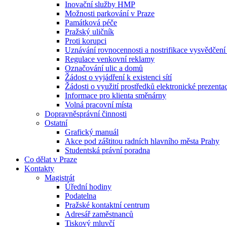
Inovační služby HMP
Možnosti parkování v Praze
Památková péče
Pražský uličník
Proti korupci
Uznávání rovnocennosti a nostrifikace vysvědčen
Regulace venkovní reklamy
Označování ulic a domů
Žádost o vyjádření k existenci sítí
Žádosti o využití prostředků elektronické prezenta
Informace pro klienta směnárny
Volná pracovní místa
Dopravněsprávní činnosti
Ostatní
Grafický manuál
Akce pod záštitou radních hlavního města Prahy
Studentská právní poradna
Co dělat v Praze
Kontakty
Magistrát
Úřední hodiny
Podatelna
Pražské kontaktní centrum
Adresář zaměstnanců
Tiskový mluvčí