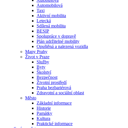
Autobusová
Automobilová
Taxi
Aktivní mobilita
Letecká
Sdílená mobilita
BESIP
Spolupráce v dopravě
Plán udržitelné mobility
Opuštěná a nalezená vozidla
Mapy Prahy
Život v Praze
Služby
Byty
Školství
Bezpečnost
Životní prostředí
Praha bezbariérová
Zdravotní a sociální oblast
Město
Základní informace
Historie
Památky
Kultura
Praktické informace