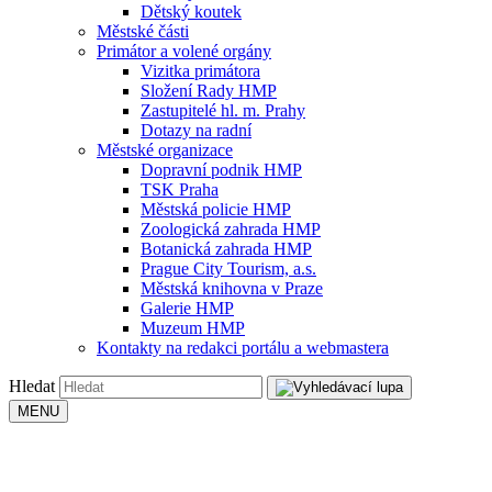
Dětský koutek
Městské části
Primátor a volené orgány
Vizitka primátora
Složení Rady HMP
Zastupitelé hl. m. Prahy
Dotazy na radní
Městské organizace
Dopravní podnik HMP
TSK Praha
Městská policie HMP
Zoologická zahrada HMP
Botanická zahrada HMP
Prague City Tourism, a.s.
Městská knihovna v Praze
Galerie HMP
Muzeum HMP
Kontakty na redakci portálu a webmastera
Hledat
MENU