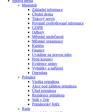
Správa města
Magistrát
Základní informace
Úřední deska
Tiskový servis
Povinně zveřejňované informace
GDPR
Odbory
Městské společnosti
Městské organizace
Kariéra
Finance
Uvádíme na pravou míru
Proti korupci
Evidence smluv
Vyhlášky a nařízení
Opendata
Primátor
Vizitka primátora
Akce pod záštitou primátora
Úřad primátora
Rezidence primátora
Stáli v čele
Primátorský řetěz
Rada