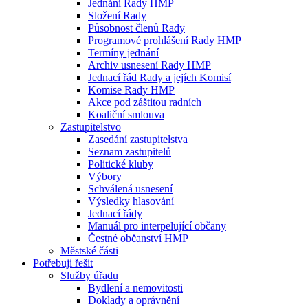
Jednání Rady HMP
Složení Rady
Působnost členů Rady
Programové prohlášení Rady HMP
Termíny jednání
Archiv usnesení Rady HMP
Jednací řád Rady a jejích Komisí
Komise Rady HMP
Akce pod záštitou radních
Koaliční smlouva
Zastupitelstvo
Zasedání zastupitelstva
Seznam zastupitelů
Politické kluby
Výbory
Schválená usnesení
Výsledky hlasování
Jednací řády
Manuál pro interpelující občany
Čestné občanství HMP
Městské části
Potřebuji řešit
Služby úřadu
Bydlení a nemovitosti
Doklady a oprávnění