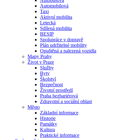
Autobusová
Automobilová
Taxi
Aktivní mobilita
Letecká
Sdílená mobilita
BESIP
Spolupráce v dopravě
Plán udržitelné mobility
Opuštěná a nalezená vozidla
Mapy Prahy
Život v Praze
Služby
Byty
Školství
Bezpečnost
Životní prostředí
Praha bezbariérová
Zdravotní a sociální oblast
Město
Základní informace
Historie
Památky
Kultura
Praktické informace