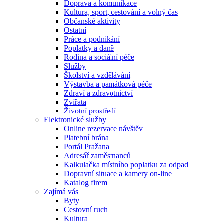
Doprava a komunikace
Kultura, sport, cestování a volný čas
Občanské aktivity
Ostatní
Práce a podnikání
Poplatky a daně
Rodina a sociální péče
Služby
Školství a vzdělávání
Výstavba a památková péče
Zdraví a zdravotnictví
Zvířata
Životní prostředí
Elektronické služby
Online rezervace návštěv
Platební brána
Portál Pražana
Adresář zaměstnanců
Kalkulačka místního poplatku za odpad
Dopravní situace a kamery on-line
Katalog firem
Zajímá vás
Byty
Cestovní ruch
Kultura