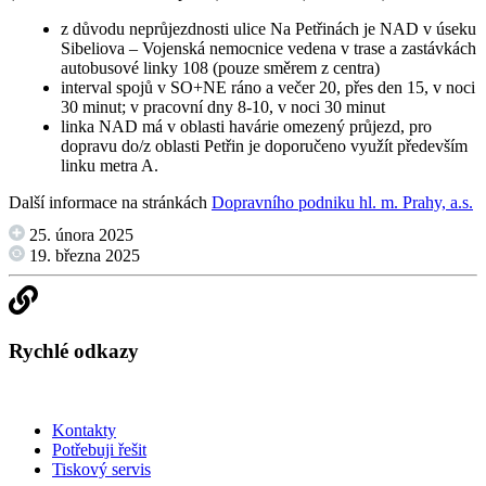
z důvodu neprůjezdnosti ulice Na Petřinách je NAD v úseku
Sibeliova – Vojenská nemocnice vedena v trase a zastávkách
autobusové linky 108 (pouze směrem z centra)
interval spojů v SO+NE ráno a večer 20, přes den 15, v noci
30 minut; v pracovní dny 8-10, v noci 30 minut
linka NAD má v oblasti havárie omezený průjezd, pro
dopravu do/z oblasti Petřin je doporučeno využít především
linku metra A.
Další informace na stránkách
Dopravního podniku hl. m. Prahy, a.s.
25. února 2025
19. března 2025
Rychlé odkazy
Kontakty
Potřebuji řešit
Tiskový servis