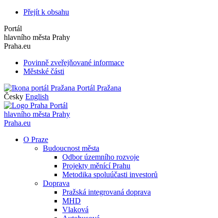
Přejít k obsahu
Portál
hlavního města Prahy
Praha.eu
Povinně zveřejňované informace
Městské části
Portál Pražana
Česky
English
Portál
hlavního města Prahy
Praha.eu
O Praze
Budoucnost města
Odbor územního rozvoje
Projekty měnící Prahu
Metodika spoluúčasti investorů
Doprava
Pražská integrovaná doprava
MHD
Vlaková