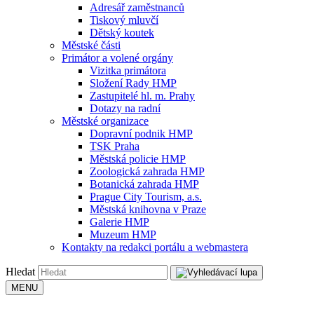
Adresář zaměstnanců
Tiskový mluvčí
Dětský koutek
Městské části
Primátor a volené orgány
Vizitka primátora
Složení Rady HMP
Zastupitelé hl. m. Prahy
Dotazy na radní
Městské organizace
Dopravní podnik HMP
TSK Praha
Městská policie HMP
Zoologická zahrada HMP
Botanická zahrada HMP
Prague City Tourism, a.s.
Městská knihovna v Praze
Galerie HMP
Muzeum HMP
Kontakty na redakci portálu a webmastera
Hledat
MENU