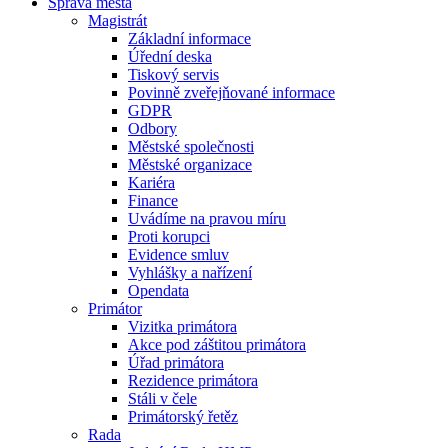
Správa města
Magistrát
Základní informace
Úřední deska
Tiskový servis
Povinně zveřejňované informace
GDPR
Odbory
Městské společnosti
Městské organizace
Kariéra
Finance
Uvádíme na pravou míru
Proti korupci
Evidence smluv
Vyhlášky a nařízení
Opendata
Primátor
Vizitka primátora
Akce pod záštitou primátora
Úřad primátora
Rezidence primátora
Stáli v čele
Primátorský řetěz
Rada