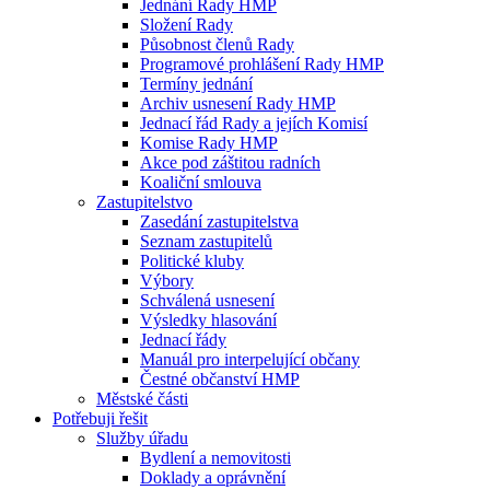
Jednání Rady HMP
Složení Rady
Působnost členů Rady
Programové prohlášení Rady HMP
Termíny jednání
Archiv usnesení Rady HMP
Jednací řád Rady a jejích Komisí
Komise Rady HMP
Akce pod záštitou radních
Koaliční smlouva
Zastupitelstvo
Zasedání zastupitelstva
Seznam zastupitelů
Politické kluby
Výbory
Schválená usnesení
Výsledky hlasování
Jednací řády
Manuál pro interpelující občany
Čestné občanství HMP
Městské části
Potřebuji řešit
Služby úřadu
Bydlení a nemovitosti
Doklady a oprávnění