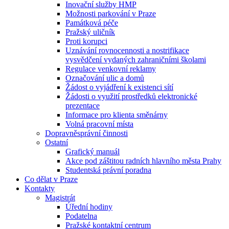
Inovační služby HMP
Možnosti parkování v Praze
Památková péče
Pražský uličník
Proti korupci
Uznávání rovnocennosti a nostrifikace
vysvědčení vydaných zahraničními školami
Regulace venkovní reklamy
Označování ulic a domů
Žádost o vyjádření k existenci sítí
Žádosti o využití prostředků elektronické
prezentace
Informace pro klienta směnárny
Volná pracovní místa
Dopravněsprávní činnosti
Ostatní
Grafický manuál
Akce pod záštitou radních hlavního města Prahy
Studentská právní poradna
Co dělat v Praze
Kontakty
Magistrát
Úřední hodiny
Podatelna
Pražské kontaktní centrum