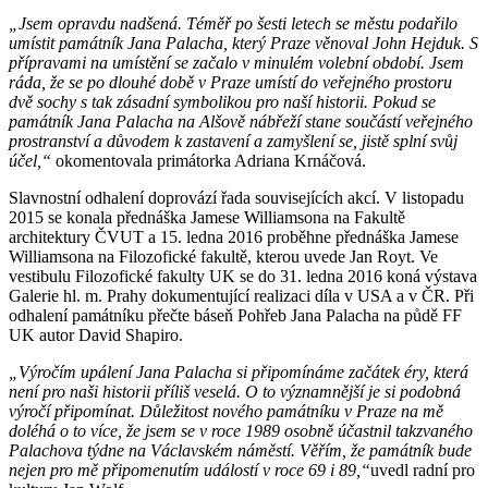
„Jsem opravdu nadšená. Téměř po šesti letech se městu podařilo
umístit památník Jana Palacha, který Praze věnoval John Hejduk. S
přípravami na umístění se začalo v minulém volební období. Jsem
ráda, že se po dlouhé době v Praze umístí do veřejného prostoru
dvě sochy s tak zásadní symbolikou pro naší historii. Pokud se
památník Jana Palacha na Alšově nábřeží stane součástí veřejného
prostranství a důvodem k zastavení a zamyšlení se, jistě splní svůj
účel,“
okomentovala primátorka Adriana Krnáčová.
Slavnostní odhalení doprovází řada souvisejících akcí. V listopadu
2015 se konala přednáška Jamese Williamsona na Fakultě
architektury ČVUT a 15. ledna 2016 proběhne přednáška Jamese
Williamsona na Filozofické fakultě, kterou uvede Jan Royt. Ve
vestibulu Filozofické fakulty UK se do 31. ledna 2016 koná výstava
Galerie hl. m. Prahy dokumentující realizaci díla v USA a v ČR. Při
odhalení památníku přečte báseň Pohřeb Jana Palacha na půdě FF
UK autor David Shapiro.
„Výročím upálení Jana Palacha si připomínáme začátek éry, která
není pro naši historii příliš veselá. O to významnější je si podobná
výročí připomínat. Důležitost nového památníku v Praze na mě
doléhá o to více, že jsem se v roce 1989 osobně účastnil takzvaného
Palachova týdne na Václavském náměstí. Věřím, že památník bude
nejen pro mě připomenutím událostí v roce 69 i 89,“
uvedl radní pro