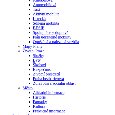
Autobusová
Automobilová
Taxi
Aktivní mobilita
Letecká
Sdílená mobilita
BESIP
Spolupráce v dopravě
Plán udržitelné mobility
Opuštěná a nalezená vozidla
Mapy Prahy
Život v Praze
Služby
Byty
Školství
Bezpečnost
Životní prostředí
Praha bezbariérová
Zdravotní a sociální oblast
Město
Základní informace
Historie
Památky
Kultura
Praktické informace