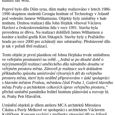
kulturu Jan Wolf.
Poprvé bylo dílo Dům syna, dům matky realizováno v letech 1986-
1990 skupinou studentů Georgia Institute of Technology v Atlantě
pod vedením Jamese Williamsona. Objekty byly umístěny v hale
institutu. Druhou realizaci díla John Hejduk věnoval Václavu
Havlovi a československému lidu v roce 1991. Stavba byla
provedena ze dřeva. Na realizaci dohlíželi James Williamson a
kurátor a knižní grafik Kim Shkapich. Stavby byly z Pražského
hradu po roce 2000 pro zchátralý stav odstraněny. Představené dílo
je tak v pořadí třetí realizací.
Tento objekt je první plastikou od Johna Hejduka trvale umístěnou
ve veřejném prostranství na světě.
„Jedná se po dlouhé době o
nejvýznamnější realizaci uměleckého díla národního dosahu ve
veřejném prostoru města. Zároveň je realizace soch dokladem
příkladného způsobu umísťování výtvarných děl do veřejného
prostoru města, které bylo nedílně připravováno v úzké spolupráci
s hlavním městem Prahou, městskou částí Praha 1, Galerií hlavního
města Prahy a architektem celkových úprav veřejného prostoru,“
přivítal umístění památníku ředitel Institutu plánování a rozvoje hl.
m. Prahy Petr Hlaváček.
Umístění objektů je dílem atelieru MCA architektů Miroslava
Cikána a Pavly Melkové ve spolupráci s architektem Václavem
Králíčkem. Koncept vychází z myšlenky situování děl na Alšově