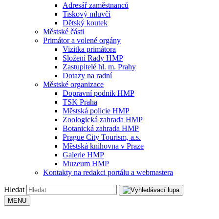
Adresář zaměstnanců
Tiskový mluvčí
Dětský koutek
Městské části
Primátor a volené orgány
Vizitka primátora
Složení Rady HMP
Zastupitelé hl. m. Prahy
Dotazy na radní
Městské organizace
Dopravní podnik HMP
TSK Praha
Městská policie HMP
Zoologická zahrada HMP
Botanická zahrada HMP
Prague City Tourism, a.s.
Městská knihovna v Praze
Galerie HMP
Muzeum HMP
Kontakty na redakci portálu a webmastera
Hledat
MENU