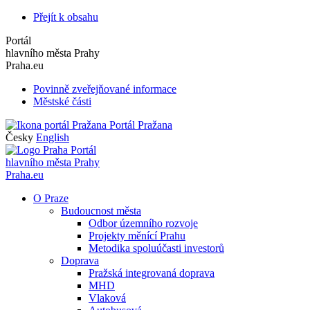
Přejít k obsahu
Portál
hlavního města Prahy
Praha.eu
Povinně zveřejňované informace
Městské části
Portál Pražana
Česky
English
Portál
hlavního města Prahy
Praha.eu
O Praze
Budoucnost města
Odbor územního rozvoje
Projekty měnící Prahu
Metodika spoluúčasti investorů
Doprava
Pražská integrovaná doprava
MHD
Vlaková