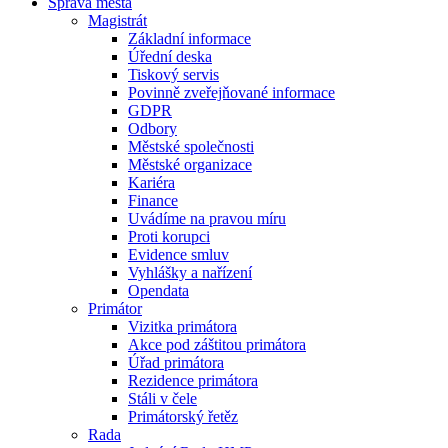
Správa města
Magistrát
Základní informace
Úřední deska
Tiskový servis
Povinně zveřejňované informace
GDPR
Odbory
Městské společnosti
Městské organizace
Kariéra
Finance
Uvádíme na pravou míru
Proti korupci
Evidence smluv
Vyhlášky a nařízení
Opendata
Primátor
Vizitka primátora
Akce pod záštitou primátora
Úřad primátora
Rezidence primátora
Stáli v čele
Primátorský řetěz
Rada