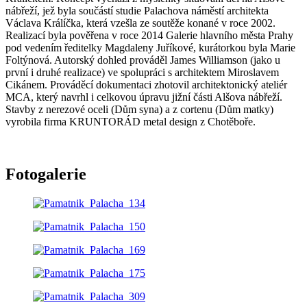
nábřeží, jež byla součástí studie Palachova náměstí architekta
Václava Králíčka, která vzešla ze soutěže konané v roce 2002.
Realizací byla pověřena v roce 2014 Galerie hlavního města Prahy
pod vedením ředitelky Magdaleny Juříkové, kurátorkou byla Marie
Foltýnová. Autorský dohled prováděl James Williamson (jako u
první i druhé realizace) ve spolupráci s architektem Miroslavem
Cikánem. Prováděcí dokumentaci zhotovil architektonický ateliér
MCA, který navrhl i celkovou úpravu jižní části Alšova nábřeží.
Stavby z nerezové oceli (Dům syna) a z cortenu (Dům matky)
vyrobila firma KRUNTORÁD metal design z Chotěboře.
Fotogalerie