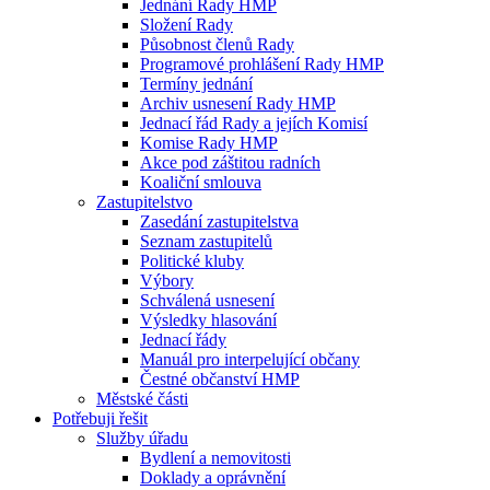
Jednání Rady HMP
Složení Rady
Působnost členů Rady
Programové prohlášení Rady HMP
Termíny jednání
Archiv usnesení Rady HMP
Jednací řád Rady a jejích Komisí
Komise Rady HMP
Akce pod záštitou radních
Koaliční smlouva
Zastupitelstvo
Zasedání zastupitelstva
Seznam zastupitelů
Politické kluby
Výbory
Schválená usnesení
Výsledky hlasování
Jednací řády
Manuál pro interpelující občany
Čestné občanství HMP
Městské části
Potřebuji řešit
Služby úřadu
Bydlení a nemovitosti
Doklady a oprávnění