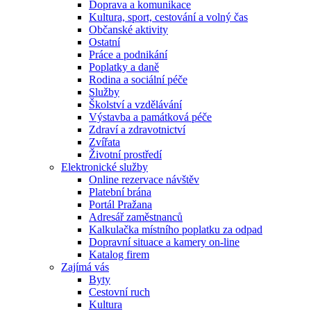
Doprava a komunikace
Kultura, sport, cestování a volný čas
Občanské aktivity
Ostatní
Práce a podnikání
Poplatky a daně
Rodina a sociální péče
Služby
Školství a vzdělávání
Výstavba a památková péče
Zdraví a zdravotnictví
Zvířata
Životní prostředí
Elektronické služby
Online rezervace návštěv
Platební brána
Portál Pražana
Adresář zaměstnanců
Kalkulačka místního poplatku za odpad
Dopravní situace a kamery on-line
Katalog firem
Zajímá vás
Byty
Cestovní ruch
Kultura