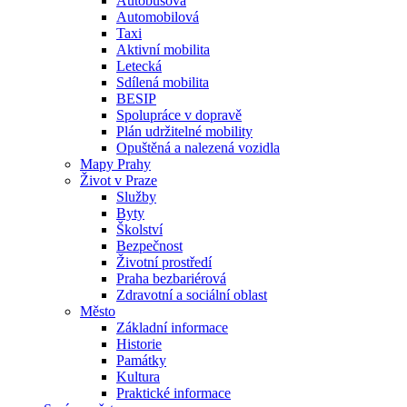
Autobusová
Automobilová
Taxi
Aktivní mobilita
Letecká
Sdílená mobilita
BESIP
Spolupráce v dopravě
Plán udržitelné mobility
Opuštěná a nalezená vozidla
Mapy Prahy
Život v Praze
Služby
Byty
Školství
Bezpečnost
Životní prostředí
Praha bezbariérová
Zdravotní a sociální oblast
Město
Základní informace
Historie
Památky
Kultura
Praktické informace