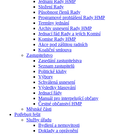
Jednání Rady HMP
Složení Rady
Působnost členů Rady
Programové prohlášení Rady HMP
Termíny jednání
Archiv usnesení Rady HMP
Jednací řád Rady a jejích Komisí
Komise Rady HMP
Akce pod záštitou radních
Koaliční smlouva
Zastupitelstvo
Zasedání zastupitelstva
Seznam zastupitelů
Politické kluby
Výbory
Schválená usnesení
Výsledky hlasování
Jednací řády
Manuál pro interpelující občany
Čestné občanství HMP
Městské části
Potřebuji řešit
Služby úřadu
Bydlení a nemovitosti
Doklady a oprávnění