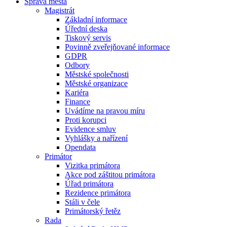
Správa města
Magistrát
Základní informace
Úřední deska
Tiskový servis
Povinně zveřejňované informace
GDPR
Odbory
Městské společnosti
Městské organizace
Kariéra
Finance
Uvádíme na pravou míru
Proti korupci
Evidence smluv
Vyhlášky a nařízení
Opendata
Primátor
Vizitka primátora
Akce pod záštitou primátora
Úřad primátora
Rezidence primátora
Stáli v čele
Primátorský řetěz
Rada