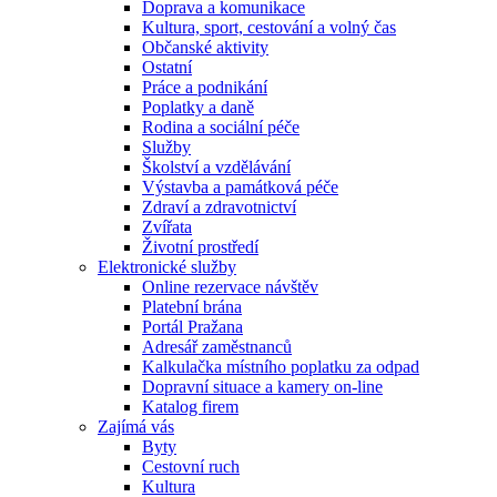
Doprava a komunikace
Kultura, sport, cestování a volný čas
Občanské aktivity
Ostatní
Práce a podnikání
Poplatky a daně
Rodina a sociální péče
Služby
Školství a vzdělávání
Výstavba a památková péče
Zdraví a zdravotnictví
Zvířata
Životní prostředí
Elektronické služby
Online rezervace návštěv
Platební brána
Portál Pražana
Adresář zaměstnanců
Kalkulačka místního poplatku za odpad
Dopravní situace a kamery on-line
Katalog firem
Zajímá vás
Byty
Cestovní ruch
Kultura