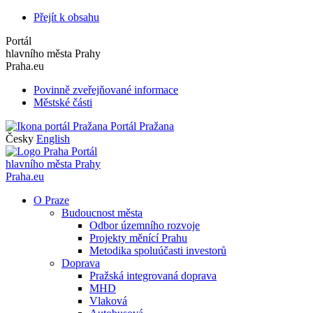
Přejít k obsahu
Portál
hlavního města Prahy
Praha.eu
Povinně zveřejňované informace
Městské části
Portál Pražana
Česky
English
Portál
hlavního města Prahy
Praha.eu
O Praze
Budoucnost města
Odbor územního rozvoje
Projekty měnící Prahu
Metodika spoluúčasti investorů
Doprava
Pražská integrovaná doprava
MHD
Vlaková