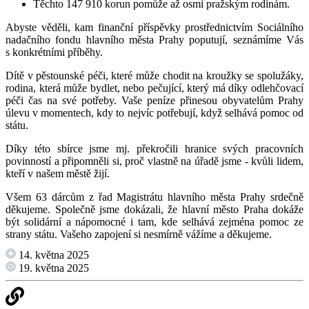
Těchto 147 910 korun pomůže až osmi pražským rodinám.
Abyste věděli, kam finanční příspěvky prostřednictvím Sociálního
nadačního fondu hlavního města Prahy poputují, seznámíme Vás
s konkrétními příběhy.
Dítě v pěstounské péči, které může chodit na kroužky se spolužáky,
rodina, která může bydlet, nebo pečující, který má díky odlehčovací
péči čas na své potřeby. Vaše peníze přinesou obyvatelům Prahy
úlevu v momentech, kdy to nejvíc potřebují, když selhává pomoc od
státu.
Díky této sbírce jsme mj. překročili hranice svých pracovních
povinností a připomněli si, proč vlastně na úřadě jsme - kvůli lidem,
kteří v našem městě žijí.
Všem 63 dárcům z řad Magistrátu hlavního města Prahy srdečně
děkujeme. Společně jsme dokázali, že hlavní město Praha dokáže
být solidární a nápomocné i tam, kde selhává zejména pomoc ze
strany státu. Vašeho zapojení si nesmírně vážíme a děkujeme.
14. května 2025
19. května 2025