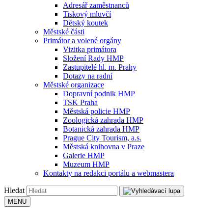
Adresář zaměstnanců
Tiskový mluvčí
Dětský koutek
Městské části
Primátor a volené orgány
Vizitka primátora
Složení Rady HMP
Zastupitelé hl. m. Prahy
Dotazy na radní
Městské organizace
Dopravní podnik HMP
TSK Praha
Městská policie HMP
Zoologická zahrada HMP
Botanická zahrada HMP
Prague City Tourism, a.s.
Městská knihovna v Praze
Galerie HMP
Muzeum HMP
Kontakty na redakci portálu a webmastera
Hledat
MENU