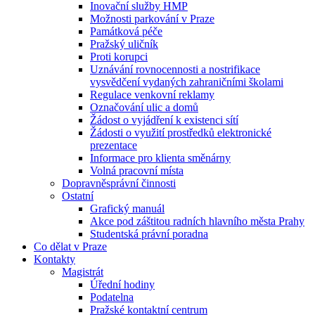
Inovační služby HMP
Možnosti parkování v Praze
Památková péče
Pražský uličník
Proti korupci
Uznávání rovnocennosti a nostrifikace
vysvědčení vydaných zahraničními školami
Regulace venkovní reklamy
Označování ulic a domů
Žádost o vyjádření k existenci sítí
Žádosti o využití prostředků elektronické
prezentace
Informace pro klienta směnárny
Volná pracovní místa
Dopravněsprávní činnosti
Ostatní
Grafický manuál
Akce pod záštitou radních hlavního města Prahy
Studentská právní poradna
Co dělat v Praze
Kontakty
Magistrát
Úřední hodiny
Podatelna
Pražské kontaktní centrum